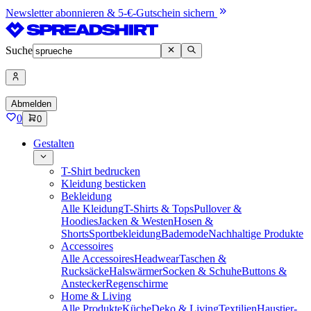
Newsletter abonnieren & 5-€-Gutschein sichern
Suche
Abmelden
0
0
Gestalten
T-Shirt bedrucken
Kleidung besticken
Bekleidung
Alle Kleidung
T-Shirts & Tops
Pullover &
Hoodies
Jacken & Westen
Hosen &
Shorts
Sportbekleidung
Bademode
Nachhaltige Produkte
Accessoires
Alle Accessoires
Headwear
Taschen &
Rucksäcke
Halswärmer
Socken & Schuhe
Buttons &
Anstecker
Regenschirme
Home & Living
Alle Produkte
Küche
Deko & Living
Textilien
Haustier-