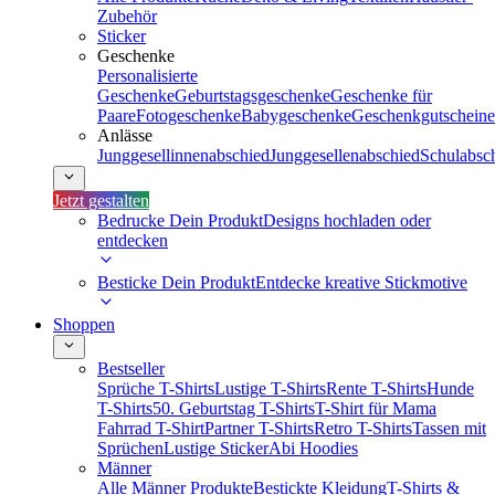
Zubehör
Sticker
Geschenke
Personalisierte
Geschenke
Geburtstagsgeschenke
Geschenke für
Paare
Fotogeschenke
Babygeschenke
Geschenkgutscheine
Anlässe
Junggesellinnenabschied
Junggesellenabschied
Schulabsc
Jetzt gestalten
Bedrucke Dein Produkt
Designs hochladen oder
entdecken
Besticke Dein Produkt
Entdecke kreative Stickmotive
Shoppen
Bestseller
Sprüche T-Shirts
Lustige T-Shirts
Rente T-Shirts
Hunde
T-Shirts
50. Geburtstag T-Shirts
T-Shirt für Mama
Fahrrad T-Shirt
Partner T-Shirts
Retro T-Shirts
Tassen mit
Sprüchen
Lustige Sticker
Abi Hoodies
Männer
Alle Männer Produkte
Bestickte Kleidung
T-Shirts &