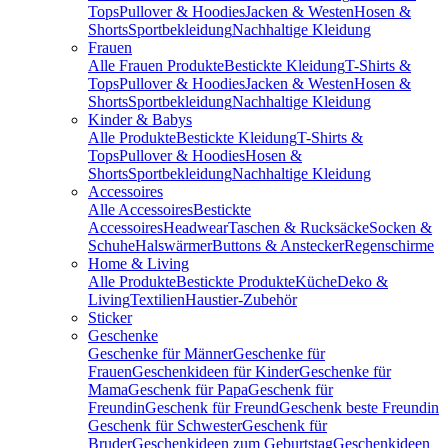
Tops
Pullover & Hoodies
Jacken & Westen
Hosen &
Shorts
Sportbekleidung
Nachhaltige Kleidung
Frauen
Alle Frauen Produkte
Bestickte Kleidung
T-Shirts &
Tops
Pullover & Hoodies
Jacken & Westen
Hosen &
Shorts
Sportbekleidung
Nachhaltige Kleidung
Kinder & Babys
Alle Produkte
Bestickte Kleidung
T-Shirts &
Tops
Pullover & Hoodies
Hosen &
Shorts
Sportbekleidung
Nachhaltige Kleidung
Accessoires
Alle Accessoires
Bestickte
Accessoires
Headwear
Taschen & Rucksäcke
Socken &
Schuhe
Halswärmer
Buttons & Anstecker
Regenschirme
Home & Living
Alle Produkte
Bestickte Produkte
Küche
Deko &
Living
Textilien
Haustier-Zubehör
Sticker
Geschenke
Geschenke für Männer
Geschenke für
Frauen
Geschenkideen für Kinder
Geschenke für
Mama
Geschenk für Papa
Geschenk für
Freundin
Geschenk für Freund
Geschenk beste Freundin
Geschenk für Schwester
Geschenk für
Bruder
Geschenkideen zum Geburtstag
Geschenkideen