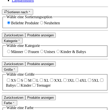
Langarmshirts
Sortieren nach
Wähle eine Sortierungsoption
Beliebte Produkte
Neuheiten
Zurücksetzen
Produkte anzeigen
Kategorie
Wähle eine Kategorie
Männer
Frauen
Unisex
Kinder & Babys
Zurücksetzen
Produkte anzeigen
Größe
Wähle eine Größe
XS
S
M
L
XL
XXL
3XL
4XL
5XL
Babys
Kinder
Teenager
Zurücksetzen
Produkte anzeigen
Farbe
Wähle eine Farbe