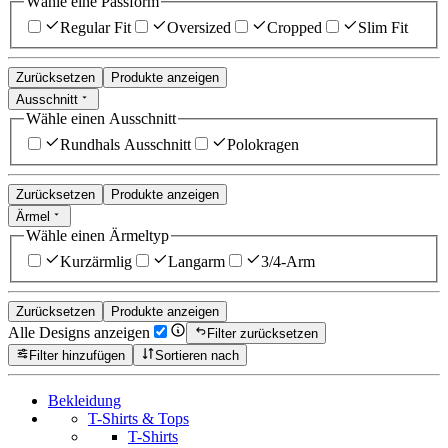
Wähle eine Passform
Regular Fit
Oversized
Cropped
Slim Fit
Zurücksetzen
Produkte anzeigen
Ausschnitt
Wähle einen Ausschnitt
Rundhals Ausschnitt
Polokragen
Zurücksetzen
Produkte anzeigen
Ärmel
Wähle einen Ärmeltyp
Kurzärmlig
Langarm
3/4-Arm
Zurücksetzen
Produkte anzeigen
Alle Designs anzeigen
Filter zurücksetzen
Filter hinzufügen
Sortieren nach
Bekleidung
T-Shirts & Tops
T-Shirts