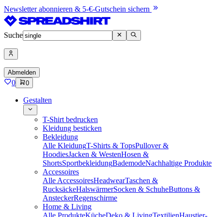
Newsletter abonnieren & 5-€-Gutschein sichern
Suche
Abmelden
0
0
Gestalten
T-Shirt bedrucken
Kleidung besticken
Bekleidung
Alle Kleidung
T-Shirts & Tops
Pullover &
Hoodies
Jacken & Westen
Hosen &
Shorts
Sportbekleidung
Bademode
Nachhaltige Produkte
Accessoires
Alle Accessoires
Headwear
Taschen &
Rucksäcke
Halswärmer
Socken & Schuhe
Buttons &
Anstecker
Regenschirme
Home & Living
Alle Produkte
Küche
Deko & Living
Textilien
Haustier-