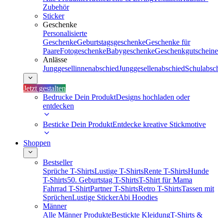
Zubehör
Sticker
Geschenke
Personalisierte
Geschenke
Geburtstagsgeschenke
Geschenke für
Paare
Fotogeschenke
Babygeschenke
Geschenkgutscheine
Anlässe
Junggesellinnenabschied
Junggesellenabschied
Schulabsc
Jetzt gestalten
Bedrucke Dein Produkt
Designs hochladen oder
entdecken
Besticke Dein Produkt
Entdecke kreative Stickmotive
Shoppen
Bestseller
Sprüche T-Shirts
Lustige T-Shirts
Rente T-Shirts
Hunde
T-Shirts
50. Geburtstag T-Shirts
T-Shirt für Mama
Fahrrad T-Shirt
Partner T-Shirts
Retro T-Shirts
Tassen mit
Sprüchen
Lustige Sticker
Abi Hoodies
Männer
Alle Männer Produkte
Bestickte Kleidung
T-Shirts &