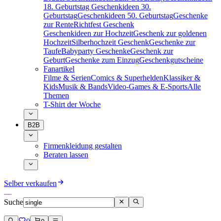
18. Geburtstag
Geschenkideen 30.
Geburtstag
Geschenkideen 50. Geburtstag
Geschenke
zur Rente
Richtfest Geschenk
Geschenkideen zur Hochzeit
Geschenk zur goldenen
Hochzeit
Silberhochzeit Geschenk
Geschenke zur
Taufe
Babyparty Geschenke
Geschenk zur
Geburt
Geschenke zum Einzug
Geschenkgutscheine
Fanartikel
Filme & Serien
Comics & Superhelden
Klassiker &
Kids
Musik & Bands
Video-Games & E-Sports
Alle
Themen
T-Shirt der Woche
B2B
Firmenkleidung gestalten
Beraten lassen
Selber verkaufen
Suche