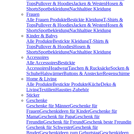
Tops
Pullover & Hoodies
Jacken & Westen
Hosen &
Shorts
Sportbekleidung
Nachhaltige Kleidung
Frauen
Alle Frauen Produkte
Bestickte Kleidung
T-Shirts &
Tops
Pullover & Hoodies
Jacken & Westen
Hosen &
Shorts
Sportbekleidung
Nachhaltige Kleidung
Kinder & Babys
Alle Produkte
Bestickte Kleidung
T-Shirts &
Tops
Pullover & Hoodies
Hosen &
Shorts
Sportbekleidung
Nachhaltige Kleidung
Accessoires
Alle Accessoires
Bestickte
Accessoires
Headwear
Taschen & Rucksäcke
Socken &
Schuhe
Halswärmer
Buttons & Anstecker
Regenschirme
Home & Living
Alle Produkte
Bestickte Produkte
Küche
Deko &
Living
Textilien
Haustier-Zubehör
Sticker
Geschenke
Geschenke für Männer
Geschenke für
Frauen
Geschenkideen für Kinder
Geschenke für
Mama
Geschenk für Papa
Geschenk für
Freundin
Geschenk für Freund
Geschenk beste Freundin
Geschenk für Schwester
Geschenk für
Bruder
Geschenkideen zum Geburtstag
Geschenkideen