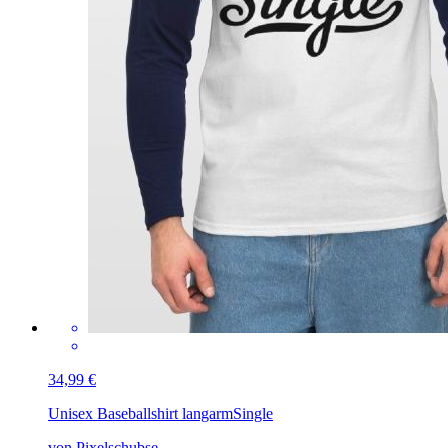
34,99 €
Unisex Baseballshirt langarm
Single
von Pixelschubse