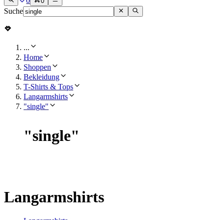
0
0
Suche
...
Home
Shoppen
Bekleidung
T-Shirts & Tops
Langarmshirts
"single"
"
single
"
Langarmshirts