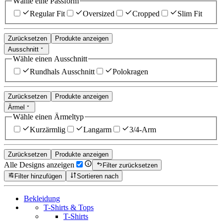
Wähle eine Passform
Regular Fit
Oversized
Cropped
Slim Fit
Zurücksetzen
Produkte anzeigen
Ausschnitt
Wähle einen Ausschnitt
Rundhals Ausschnitt
Polokragen
Zurücksetzen
Produkte anzeigen
Ärmel
Wähle einen Ärmeltyp
Kurzärmlig
Langarm
3/4-Arm
Zurücksetzen
Produkte anzeigen
Alle Designs anzeigen
Filter zurücksetzen
Filter hinzufügen
Sortieren nach
Bekleidung
T-Shirts & Tops
T-Shirts