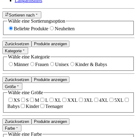
Langarmshirts
Sortieren nach
Wähle eine Sortierungsoption
Beliebte Produkte
Neuheiten
Zurücksetzen
Produkte anzeigen
Kategorie
Wähle eine Kategorie
Männer
Frauen
Unisex
Kinder & Babys
Zurücksetzen
Produkte anzeigen
Größe
Wähle eine Größe
XS
S
M
L
XL
XXL
3XL
4XL
5XL
Babys
Kinder
Teenager
Zurücksetzen
Produkte anzeigen
Farbe
Wähle eine Farbe