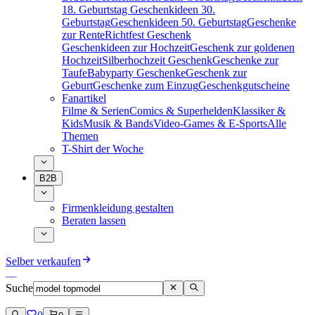
18. Geburtstag
Geschenkideen 30.
Geburtstag
Geschenkideen 50. Geburtstag
Geschenke
zur Rente
Richtfest Geschenk
Geschenkideen zur Hochzeit
Geschenk zur goldenen
Hochzeit
Silberhochzeit Geschenk
Geschenke zur
Taufe
Babyparty Geschenke
Geschenk zur
Geburt
Geschenke zum Einzug
Geschenkgutscheine
Fanartikel
Filme & Serien
Comics & Superhelden
Klassiker &
Kids
Musik & Bands
Video-Games & E-Sports
Alle
Themen
T-Shirt der Woche
B2B
Firmenkleidung gestalten
Beraten lassen
Selber verkaufen
Suche