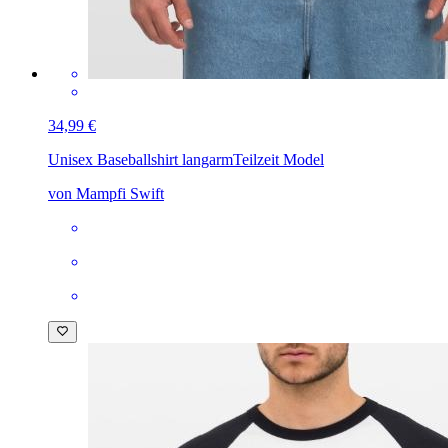
34,99 €
Unisex Baseballshirt langarm
Teilzeit Model
von Mampfi Swift