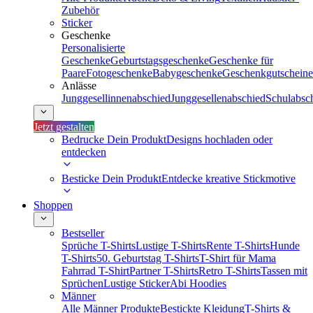
Zubehör
Sticker
Geschenke
Personalisierte
Geschenke
Geburtstagsgeschenke
Geschenke für
Paare
Fotogeschenke
Babygeschenke
Geschenkgutscheine
Anlässe
Junggesellinnenabschied
Junggesellenabschied
Schulabsc
Jetzt gestalten
Bedrucke Dein Produkt
Designs hochladen oder
entdecken
Besticke Dein Produkt
Entdecke kreative Stickmotive
Shoppen
Bestseller
Sprüche T-Shirts
Lustige T-Shirts
Rente T-Shirts
Hunde
T-Shirts
50. Geburtstag T-Shirts
T-Shirt für Mama
Fahrrad T-Shirt
Partner T-Shirts
Retro T-Shirts
Tassen mit
Sprüchen
Lustige Sticker
Abi Hoodies
Männer
Alle Männer Produkte
Bestickte Kleidung
T-Shirts &