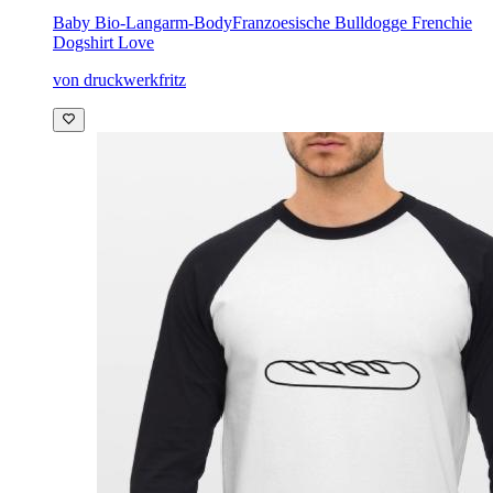
Baby Bio-Langarm-Body
Franzoesische Bulldogge Frenchie
Dogshirt Love
von druckwerkfritz