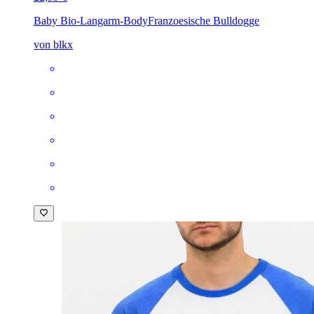
Baby Bio-Langarm-Body
Franzoesische Bulldogge
von blkx