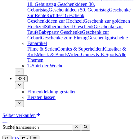
18. Geburtstag
Geschenkideen 30.
Geburtstag
Geschenkideen 50. Geburtstag
Geschenke
zur Rente
Richtfest Geschenk
Geschenkideen zur Hochzeit
Geschenk zur goldenen
Hochzeit
Silberhochzeit Geschenk
Geschenke zur
Taufe
Babyparty Geschenke
Geschenk zur
Geburt
Geschenke zum Einzug
Geschenkgutscheine
Fanartikel
Filme & Serien
Comics & Superhelden
Klassiker &
Kids
Musik & Bands
Video-Games & E-Sports
Alle
Themen
T-Shirt der Woche
B2B
Firmenkleidung gestalten
Beraten lassen
Selber verkaufen
Suche