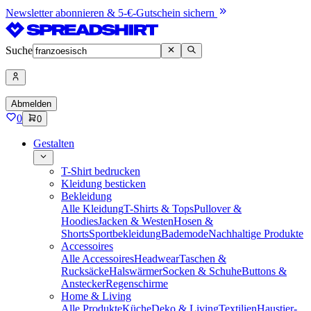
Newsletter abonnieren & 5-€-Gutschein sichern
Suche
Abmelden
0
0
Gestalten
T-Shirt bedrucken
Kleidung besticken
Bekleidung
Alle Kleidung
T-Shirts & Tops
Pullover &
Hoodies
Jacken & Westen
Hosen &
Shorts
Sportbekleidung
Bademode
Nachhaltige Produkte
Accessoires
Alle Accessoires
Headwear
Taschen &
Rucksäcke
Halswärmer
Socken & Schuhe
Buttons &
Anstecker
Regenschirme
Home & Living
Alle Produkte
Küche
Deko & Living
Textilien
Haustier-