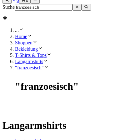
0
0
Suche
...
Home
Shoppen
Bekleidung
T-Shirts & Tops
Langarmshirts
"franzoesisch"
"
franzoesisch
"
Langarmshirts