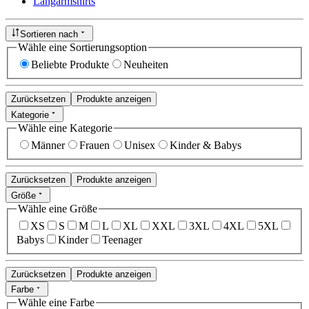
Langarmshirts
Sortieren nach
Wähle eine Sortierungsoption
Beliebte Produkte
Neuheiten
Zurücksetzen
Produkte anzeigen
Kategorie
Wähle eine Kategorie
Männer
Frauen
Unisex
Kinder & Babys
Zurücksetzen
Produkte anzeigen
Größe
Wähle eine Größe
XS
S
M
L
XL
XXL
3XL
4XL
5XL
Babys
Kinder
Teenager
Zurücksetzen
Produkte anzeigen
Farbe
Wähle eine Farbe