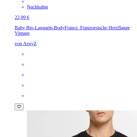
Nachhaltig
22,99 €
Baby Bio-Langarm-Body
France. Franzoesische Herzflagge
Vintage
von AexyZ