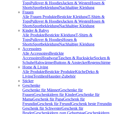
Tops
Pullover & Hoodies
Jacken & Westen
Hosen &
Shorts
Sportbekleidung
Nachhaltige Kleidung
Frauen
Alle Frauen Produkte
Bestickte Kleidung
T-Shirts &
Tops
Pullover & Hoodies
Jacken & Westen
Hosen &
Shorts
Sportbekleidung
Nachhaltige Kleidung
Kinder & Babys
Alle Produkte
Bestickte Kleidung
T-Shirts &
Tops
Pullover & Hoodies
Hosen &
Shorts
Sportbekleidung
Nachhaltige Kleidung
Accessoires
Alle Accessoires
Bestickte
Accessoires
Headwear
Taschen & Rucksäcke
Socken &
Schuhe
Halswärmer
Buttons & Anstecker
Regenschirme
Home & Living
Alle Produkte
Bestickte Produkte
Küche
Deko &
Living
Textilien
Haustier-Zubehör
Sticker
Geschenke
Geschenke für Männer
Geschenke für
Frauen
Geschenkideen für Kinder
Geschenke für
Mama
Geschenk für Papa
Geschenk für
Freundin
Geschenk für Freund
Geschenk beste Freundin
Geschenk für Schwester
Geschenk für
Bruder
Geschenkideen zum Geburtstag
Geschenkideen