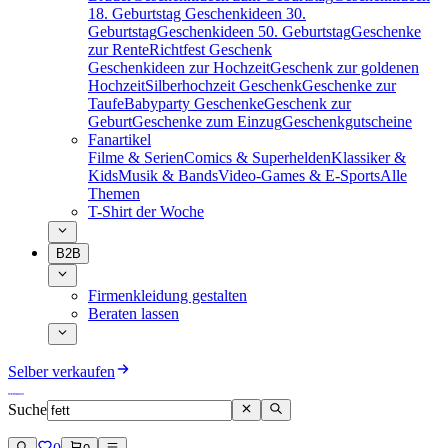
18. Geburtstag
Geschenkideen 30.
Geburtstag
Geschenkideen 50. Geburtstag
Geschenke
zur Rente
Richtfest Geschenk
Geschenkideen zur Hochzeit
Geschenk zur goldenen
Hochzeit
Silberhochzeit Geschenk
Geschenke zur
Taufe
Babyparty Geschenke
Geschenk zur
Geburt
Geschenke zum Einzug
Geschenkgutscheine
Fanartikel
Filme & Serien
Comics & Superhelden
Klassiker &
Kids
Musik & Bands
Video-Games & E-Sports
Alle
Themen
T-Shirt der Woche
B2B
Firmenkleidung gestalten
Beraten lassen
Selber verkaufen
Suche