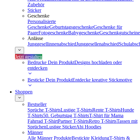
Zubehör
Sticker
Geschenke
Personalisierte
Geschenke
Geburtstagsgeschenke
Geschenke für
Paare
Fotogeschenke
Babygeschenke
Geschenkgutscheine
Anlässe
Junggesellinnenabschied
Junggesellenabschied
Schulabsc
Jetzt gestalten
Bedrucke Dein Produkt
Designs hochladen oder
entdecken
Besticke Dein Produkt
Entdecke kreative Stickmotive
Shoppen
Bestseller
Sprüche T-Shirts
Lustige T-Shirts
Rente T-Shirts
Hunde
T-Shirts
50. Geburtstag T-Shirts
T-Shirt für Mama
Fahrrad T-Shirt
Partner T-Shirts
Retro T-Shirts
Tassen mit
Sprüchen
Lustige Sticker
Abi Hoodies
Männer
Alle Männer Produkte
Bestickte Kleidung
T-Shirts &