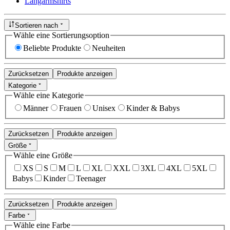
Langarmshirts
Sortieren nach
Wähle eine Sortierungsoption
Beliebte Produkte
Neuheiten
Zurücksetzen
Produkte anzeigen
Kategorie
Wähle eine Kategorie
Männer
Frauen
Unisex
Kinder & Babys
Zurücksetzen
Produkte anzeigen
Größe
Wähle eine Größe
XS
S
M
L
XL
XXL
3XL
4XL
5XL
Babys
Kinder
Teenager
Zurücksetzen
Produkte anzeigen
Farbe
Wähle eine Farbe