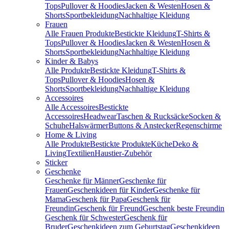
Tops
Pullover & Hoodies
Jacken & Westen
Hosen &
Shorts
Sportbekleidung
Nachhaltige Kleidung
Frauen
Alle Frauen Produkte
Bestickte Kleidung
T-Shirts &
Tops
Pullover & Hoodies
Jacken & Westen
Hosen &
Shorts
Sportbekleidung
Nachhaltige Kleidung
Kinder & Babys
Alle Produkte
Bestickte Kleidung
T-Shirts &
Tops
Pullover & Hoodies
Hosen &
Shorts
Sportbekleidung
Nachhaltige Kleidung
Accessoires
Alle Accessoires
Bestickte
Accessoires
Headwear
Taschen & Rucksäcke
Socken &
Schuhe
Halswärmer
Buttons & Anstecker
Regenschirme
Home & Living
Alle Produkte
Bestickte Produkte
Küche
Deko &
Living
Textilien
Haustier-Zubehör
Sticker
Geschenke
Geschenke für Männer
Geschenke für
Frauen
Geschenkideen für Kinder
Geschenke für
Mama
Geschenk für Papa
Geschenk für
Freundin
Geschenk für Freund
Geschenk beste Freundin
Geschenk für Schwester
Geschenk für
Bruder
Geschenkideen zum Geburtstag
Geschenkideen