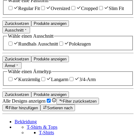
Wähle eine Passform
Regular Fit
Oversized
Cropped
Slim Fit
Zurücksetzen
Produkte anzeigen
Ausschnitt
Wähle einen Ausschnitt
Rundhals Ausschnitt
Polokragen
Zurücksetzen
Produkte anzeigen
Ärmel
Wähle einen Ärmeltyp
Kurzärmlig
Langarm
3/4-Arm
Zurücksetzen
Produkte anzeigen
Alle Designs anzeigen
Filter zurücksetzen
Filter hinzufügen
Sortieren nach
Bekleidung
T-Shirts & Tops
T-Shirts