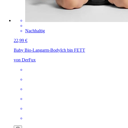
Nachhaltig
22,99 €
Baby Bio-Langarm-Body
Ich bin FETT
von DerFux