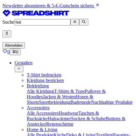
Newsletter abonnieren & 5-€-Gutschein sichern
Suche
Abmelden
0
0
Gestalten
T-Shirt bedrucken
Kleidung besticken
Bekleidung
Alle Kleidung
T-Shirts & Tops
Pullover &
Hoodies
Jacken & Westen
Hosen &
Shorts
Sportbekleidung
Bademode
Nachhaltige Produkte
Accessoires
Alle Accessoires
Headwear
Taschen &
Rucksäcke
Halswärmer
Socken & Schuhe
Buttons &
Anstecker
Regenschirme
Home & Living
Alle Produkte
Küche
Deko & Living
Textilien
Haustier-