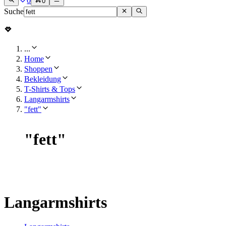
0
0
Suche
...
Home
Shoppen
Bekleidung
T-Shirts & Tops
Langarmshirts
"fett"
"
fett
"
Langarmshirts