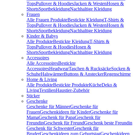
Tops
Pullover & Hoodies
Jacken & Westen
Hosen &
Shorts
Sportbekleidung
Nachhaltige Kleidung
Frauen
Alle Frauen Produkte
Bestickte Kleidung
T-Shirts &
Tops
Pullover & Hoodies
Jacken & Westen
Hosen &
Shorts
Sportbekleidung
Nachhaltige Kleidung
Kinder & Babys
Alle Produkte
Bestickte Kleidung
T-Shirts &
Tops
Pullover & Hoodies
Hosen &
Shorts
Sportbekleidung
Nachhaltige Kleidung
Accessoires
Alle Accessoires
Bestickte
Accessoires
Headwear
Taschen & Rucksäcke
Socken &
Schuhe
Halswärmer
Buttons & Anstecker
Regenschirme
Home & Living
Alle Produkte
Bestickte Produkte
Küche
Deko &
Living
Textilien
Haustier-Zubehör
Sticker
Geschenke
Geschenke für Männer
Geschenke für
Frauen
Geschenkideen für Kinder
Geschenke für
Mama
Geschenk für Papa
Geschenk für
Freundin
Geschenk für Freund
Geschenk beste Freundin
Geschenk für Schwester
Geschenk für
Bruder
Geschenkideen zum Geburtstag
Geschenkideen