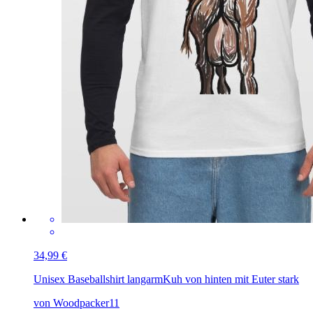
34,99 €
Unisex Baseballshirt langarm
Kuh von hinten mit Euter stark
von Woodpacker11