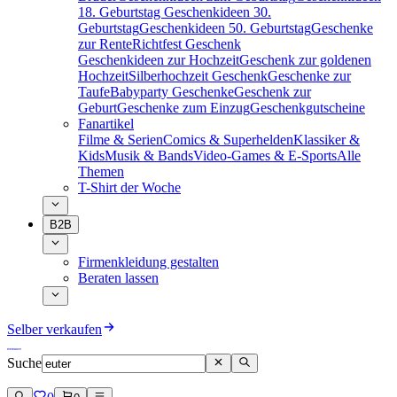
18. Geburtstag
Geschenkideen 30.
Geburtstag
Geschenkideen 50. Geburtstag
Geschenke
zur Rente
Richtfest Geschenk
Geschenkideen zur Hochzeit
Geschenk zur goldenen
Hochzeit
Silberhochzeit Geschenk
Geschenke zur
Taufe
Babyparty Geschenke
Geschenk zur
Geburt
Geschenke zum Einzug
Geschenkgutscheine
Fanartikel
Filme & Serien
Comics & Superhelden
Klassiker &
Kids
Musik & Bands
Video-Games & E-Sports
Alle
Themen
T-Shirt der Woche
B2B
Firmenkleidung gestalten
Beraten lassen
Selber verkaufen
Suche