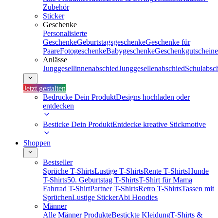
Zubehör
Sticker
Geschenke
Personalisierte
Geschenke
Geburtstagsgeschenke
Geschenke für
Paare
Fotogeschenke
Babygeschenke
Geschenkgutscheine
Anlässe
Junggesellinnenabschied
Junggesellenabschied
Schulabsc
Jetzt gestalten
Bedrucke Dein Produkt
Designs hochladen oder
entdecken
Besticke Dein Produkt
Entdecke kreative Stickmotive
Shoppen
Bestseller
Sprüche T-Shirts
Lustige T-Shirts
Rente T-Shirts
Hunde
T-Shirts
50. Geburtstag T-Shirts
T-Shirt für Mama
Fahrrad T-Shirt
Partner T-Shirts
Retro T-Shirts
Tassen mit
Sprüchen
Lustige Sticker
Abi Hoodies
Männer
Alle Männer Produkte
Bestickte Kleidung
T-Shirts &