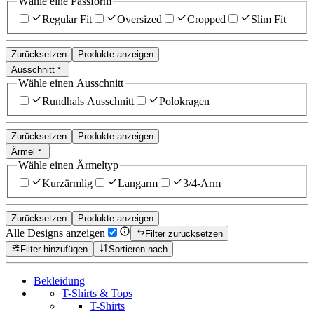
Wähle eine Passform
Regular Fit
Oversized
Cropped
Slim Fit
Zurücksetzen
Produkte anzeigen
Ausschnitt
Wähle einen Ausschnitt
Rundhals Ausschnitt
Polokragen
Zurücksetzen
Produkte anzeigen
Ärmel
Wähle einen Ärmeltyp
Kurzärmlig
Langarm
3/4-Arm
Zurücksetzen
Produkte anzeigen
Alle Designs anzeigen
Filter zurücksetzen
Filter hinzufügen
Sortieren nach
Bekleidung
T-Shirts & Tops
T-Shirts