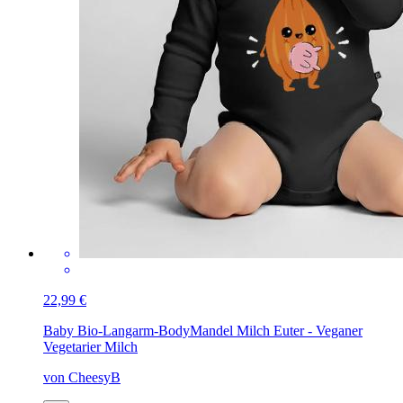
22,99 €
Baby Bio-Langarm-Body
Mandel Milch Euter - Veganer
Vegetarier Milch
von CheesyB