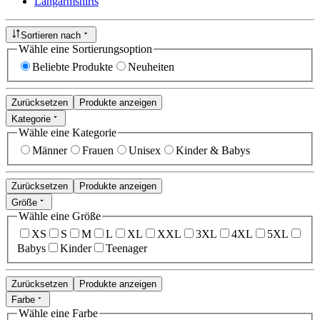
Langarmshirts
Sortieren nach
Wähle eine Sortierungsoption
Beliebte Produkte
Neuheiten
Zurücksetzen
Produkte anzeigen
Kategorie
Wähle eine Kategorie
Männer
Frauen
Unisex
Kinder & Babys
Zurücksetzen
Produkte anzeigen
Größe
Wähle eine Größe
XS
S
M
L
XL
XXL
3XL
4XL
5XL
Babys
Kinder
Teenager
Zurücksetzen
Produkte anzeigen
Farbe
Wähle eine Farbe