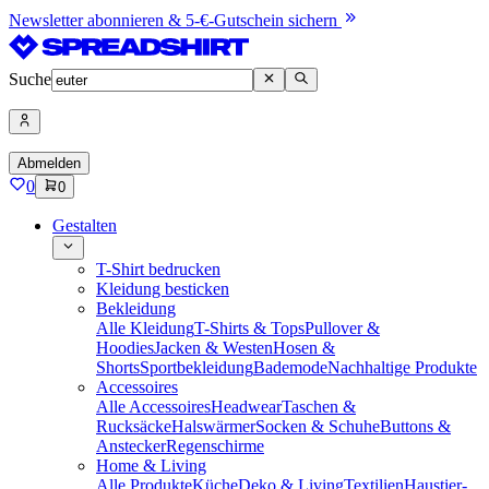
Newsletter abonnieren & 5-€-Gutschein sichern
Suche
Abmelden
0
0
Gestalten
T-Shirt bedrucken
Kleidung besticken
Bekleidung
Alle Kleidung
T-Shirts & Tops
Pullover &
Hoodies
Jacken & Westen
Hosen &
Shorts
Sportbekleidung
Bademode
Nachhaltige Produkte
Accessoires
Alle Accessoires
Headwear
Taschen &
Rucksäcke
Halswärmer
Socken & Schuhe
Buttons &
Anstecker
Regenschirme
Home & Living
Alle Produkte
Küche
Deko & Living
Textilien
Haustier-