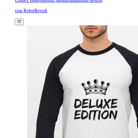
Unisex Baseballshirt langarm
handball deluxe
von RetroRevolt