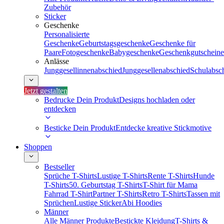
Zubehör
Sticker
Geschenke
Personalisierte
Geschenke
Geburtstagsgeschenke
Geschenke für
Paare
Fotogeschenke
Babygeschenke
Geschenkgutscheine
Anlässe
Junggesellinnenabschied
Junggesellenabschied
Schulabsc
Jetzt gestalten
Bedrucke Dein Produkt
Designs hochladen oder
entdecken
Besticke Dein Produkt
Entdecke kreative Stickmotive
Shoppen
Bestseller
Sprüche T-Shirts
Lustige T-Shirts
Rente T-Shirts
Hunde
T-Shirts
50. Geburtstag T-Shirts
T-Shirt für Mama
Fahrrad T-Shirt
Partner T-Shirts
Retro T-Shirts
Tassen mit
Sprüchen
Lustige Sticker
Abi Hoodies
Männer
Alle Männer Produkte
Bestickte Kleidung
T-Shirts &