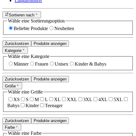
Langarmshirts
Sortieren nach
Wähle eine Sortierungsoption
Beliebte Produkte
Neuheiten
Zurücksetzen
Produkte anzeigen
Kategorie
Wähle eine Kategorie
Männer
Frauen
Unisex
Kinder & Babys
Zurücksetzen
Produkte anzeigen
Größe
Wähle eine Größe
XS
S
M
L
XL
XXL
3XL
4XL
5XL
Babys
Kinder
Teenager
Zurücksetzen
Produkte anzeigen
Farbe
Wähle eine Farbe