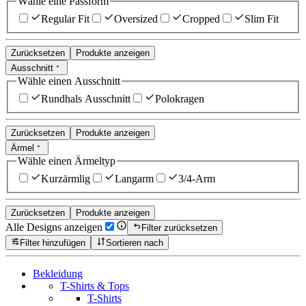
Wähle eine Passform
Regular Fit
Oversized
Cropped
Slim Fit
Zurücksetzen
Produkte anzeigen
Ausschnitt
Wähle einen Ausschnitt
Rundhals Ausschnitt
Polokragen
Zurücksetzen
Produkte anzeigen
Ärmel
Wähle einen Ärmeltyp
Kurzärmlig
Langarm
3/4-Arm
Zurücksetzen
Produkte anzeigen
Alle Designs anzeigen
Filter zurücksetzen
Filter hinzufügen
Sortieren nach
Bekleidung
T-Shirts & Tops
T-Shirts