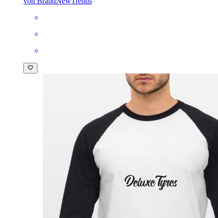
von BrandNewTrends