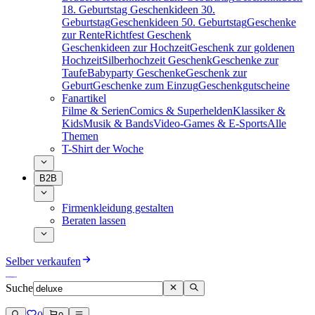
18. Geburtstag
Geschenkideen 30.
Geburtstag
Geschenkideen 50. Geburtstag
Geschenke
zur Rente
Richtfest Geschenk
Geschenkideen zur Hochzeit
Geschenk zur goldenen
Hochzeit
Silberhochzeit Geschenk
Geschenke zur
Taufe
Babyparty Geschenke
Geschenk zur
Geburt
Geschenke zum Einzug
Geschenkgutscheine
Fanartikel
Filme & Serien
Comics & Superhelden
Klassiker &
Kids
Musik & Bands
Video-Games & E-Sports
Alle
Themen
T-Shirt der Woche
B2B
Firmenkleidung gestalten
Beraten lassen
Selber verkaufen
Suche