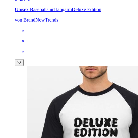
Unisex Baseballshirt langarm
Deluxe Edition
von BrandNewTrends