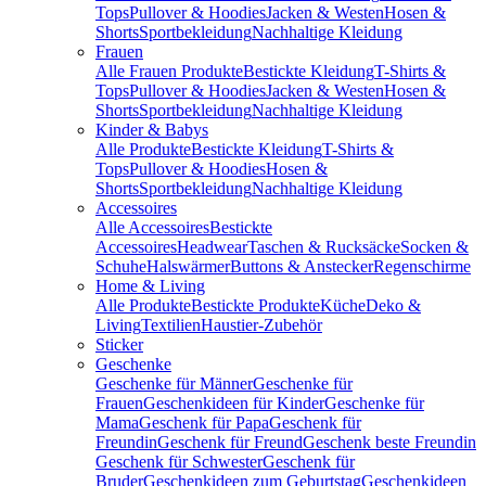
Tops
Pullover & Hoodies
Jacken & Westen
Hosen &
Shorts
Sportbekleidung
Nachhaltige Kleidung
Frauen
Alle Frauen Produkte
Bestickte Kleidung
T-Shirts &
Tops
Pullover & Hoodies
Jacken & Westen
Hosen &
Shorts
Sportbekleidung
Nachhaltige Kleidung
Kinder & Babys
Alle Produkte
Bestickte Kleidung
T-Shirts &
Tops
Pullover & Hoodies
Hosen &
Shorts
Sportbekleidung
Nachhaltige Kleidung
Accessoires
Alle Accessoires
Bestickte
Accessoires
Headwear
Taschen & Rucksäcke
Socken &
Schuhe
Halswärmer
Buttons & Anstecker
Regenschirme
Home & Living
Alle Produkte
Bestickte Produkte
Küche
Deko &
Living
Textilien
Haustier-Zubehör
Sticker
Geschenke
Geschenke für Männer
Geschenke für
Frauen
Geschenkideen für Kinder
Geschenke für
Mama
Geschenk für Papa
Geschenk für
Freundin
Geschenk für Freund
Geschenk beste Freundin
Geschenk für Schwester
Geschenk für
Bruder
Geschenkideen zum Geburtstag
Geschenkideen