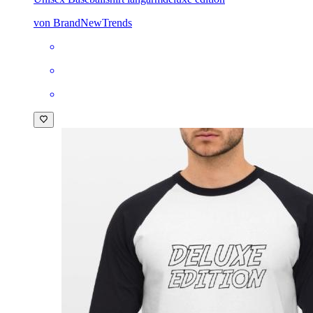
von BrandNewTrends