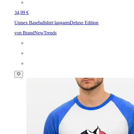
34,99 €
Unisex Baseballshirt langarm
Deluxe Edition
von BrandNewTrends