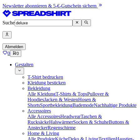
Newsletter abonnieren & 5-€-Gutschein sichern
Suche
Abmelden
0
0
Gestalten
T-Shirt bedrucken
Kleidung besticken
Bekleidung
Alle Kleidung
T-Shirts & Tops
Pullover &
Hoodies
Jacken & Westen
Hosen &
Shorts
Sportbekleidung
Bademode
Nachhaltige Produkte
Accessoires
Alle Accessoires
Headwear
Taschen &
Rucksäcke
Halswärmer
Socken & Schuhe
Buttons &
Anstecker
Regenschirme
Home & Living
Alle Produkte
Küche
Deko & Living
Textilien
Haustier-