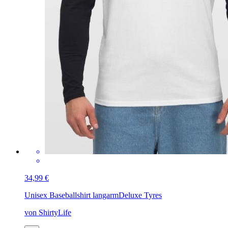
34,99 €
Unisex Baseballshirt langarm
Deluxe Tyres
von ShirtyLife