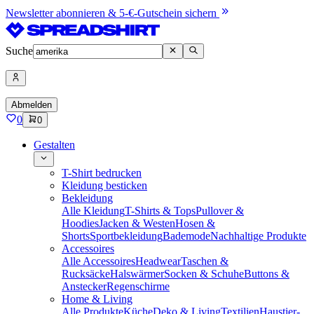
Newsletter abonnieren & 5-€-Gutschein sichern
Suche
Abmelden
0
0
Gestalten
T-Shirt bedrucken
Kleidung besticken
Bekleidung
Alle Kleidung
T-Shirts & Tops
Pullover &
Hoodies
Jacken & Westen
Hosen &
Shorts
Sportbekleidung
Bademode
Nachhaltige Produkte
Accessoires
Alle Accessoires
Headwear
Taschen &
Rucksäcke
Halswärmer
Socken & Schuhe
Buttons &
Anstecker
Regenschirme
Home & Living
Alle Produkte
Küche
Deko & Living
Textilien
Haustier-