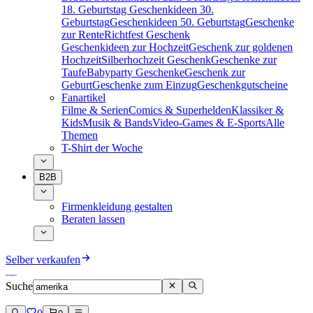
18. Geburtstag
Geschenkideen 30.
Geburtstag
Geschenkideen 50. Geburtstag
Geschenke
zur Rente
Richtfest Geschenk
Geschenkideen zur Hochzeit
Geschenk zur goldenen
Hochzeit
Silberhochzeit Geschenk
Geschenke zur
Taufe
Babyparty Geschenke
Geschenk zur
Geburt
Geschenke zum Einzug
Geschenkgutscheine
Fanartikel
Filme & Serien
Comics & Superhelden
Klassiker &
Kids
Musik & Bands
Video-Games & E-Sports
Alle
Themen
T-Shirt der Woche
B2B
Firmenkleidung gestalten
Beraten lassen
Selber verkaufen
Suche