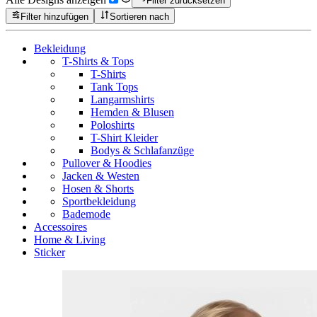
Filter zurücksetzen
Filter hinzufügen
Sortieren nach
Bekleidung
T-Shirts & Tops
T-Shirts
Tank Tops
Langarmshirts
Hemden & Blusen
Poloshirts
T-Shirt Kleider
Bodys & Schlafanzüge
Pullover & Hoodies
Jacken & Westen
Hosen & Shorts
Sportbekleidung
Bademode
Accessoires
Home & Living
Sticker