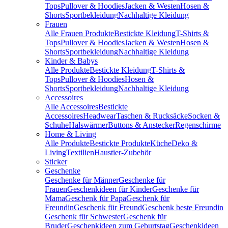
Tops
Pullover & Hoodies
Jacken & Westen
Hosen &
Shorts
Sportbekleidung
Nachhaltige Kleidung
Frauen
Alle Frauen Produkte
Bestickte Kleidung
T-Shirts &
Tops
Pullover & Hoodies
Jacken & Westen
Hosen &
Shorts
Sportbekleidung
Nachhaltige Kleidung
Kinder & Babys
Alle Produkte
Bestickte Kleidung
T-Shirts &
Tops
Pullover & Hoodies
Hosen &
Shorts
Sportbekleidung
Nachhaltige Kleidung
Accessoires
Alle Accessoires
Bestickte
Accessoires
Headwear
Taschen & Rucksäcke
Socken &
Schuhe
Halswärmer
Buttons & Anstecker
Regenschirme
Home & Living
Alle Produkte
Bestickte Produkte
Küche
Deko &
Living
Textilien
Haustier-Zubehör
Sticker
Geschenke
Geschenke für Männer
Geschenke für
Frauen
Geschenkideen für Kinder
Geschenke für
Mama
Geschenk für Papa
Geschenk für
Freundin
Geschenk für Freund
Geschenk beste Freundin
Geschenk für Schwester
Geschenk für
Bruder
Geschenkideen zum Geburtstag
Geschenkideen