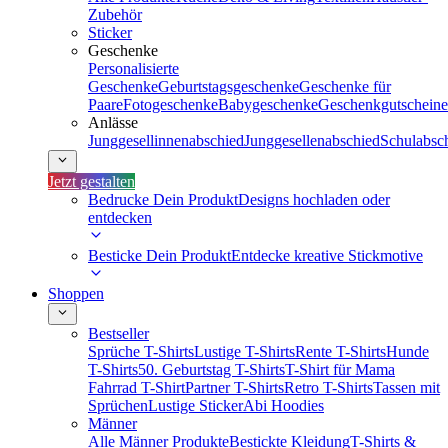
Zubehör
Sticker
Geschenke
Personalisierte
Geschenke
Geburtstagsgeschenke
Geschenke für
Paare
Fotogeschenke
Babygeschenke
Geschenkgutscheine
Anlässe
Junggesellinnenabschied
Junggesellenabschied
Schulabsc
Jetzt gestalten
Bedrucke Dein Produkt
Designs hochladen oder
entdecken
Besticke Dein Produkt
Entdecke kreative Stickmotive
Shoppen
Bestseller
Sprüche T-Shirts
Lustige T-Shirts
Rente T-Shirts
Hunde
T-Shirts
50. Geburtstag T-Shirts
T-Shirt für Mama
Fahrrad T-Shirt
Partner T-Shirts
Retro T-Shirts
Tassen mit
Sprüchen
Lustige Sticker
Abi Hoodies
Männer
Alle Männer Produkte
Bestickte Kleidung
T-Shirts &