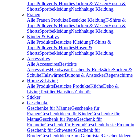
Tops
Pullover & Hoodies
Jacken & Westen
Hosen &
Shorts
Sportbekleidung
Nachhaltige Kleidung
Frauen
Alle Frauen Produkte
Bestickte Kleidung
T-Shirts &
Tops
Pullover & Hoodies
Jacken & Westen
Hosen &
Shorts
Sportbekleidung
Nachhaltige Kleidung
Kinder & Babys
Alle Produkte
Bestickte Kleidung
T-Shirts &
Tops
Pullover & Hoodies
Hosen &
Shorts
Sportbekleidung
Nachhaltige Kleidung
Accessoires
Alle Accessoires
Bestickte
Accessoires
Headwear
Taschen & Rucksäcke
Socken &
Schuhe
Halswärmer
Buttons & Anstecker
Regenschirme
Home & Living
Alle Produkte
Bestickte Produkte
Küche
Deko &
Living
Textilien
Haustier-Zubehör
Sticker
Geschenke
Geschenke für Männer
Geschenke für
Frauen
Geschenkideen für Kinder
Geschenke für
Mama
Geschenk für Papa
Geschenk für
Freundin
Geschenk für Freund
Geschenk beste Freundin
Geschenk für Schwester
Geschenk für
Bruder
Geschenkideen zum Geburtstag
Geschenkideen