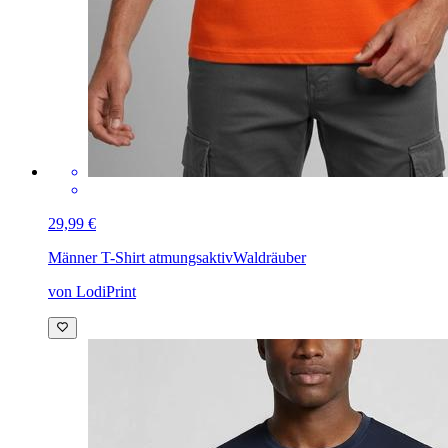
29,99 €
Männer T-Shirt atmungsaktiv
Waldräuber
von LodiPrint