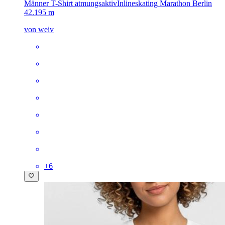
Männer T-Shirt atmungsaktiv
Inlineskating Marathon Berlin
42.195 m
von weiv
+
6