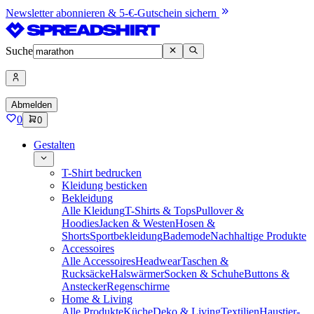
Newsletter abonnieren & 5-€-Gutschein sichern
Suche
Abmelden
0
0
Gestalten
T-Shirt bedrucken
Kleidung besticken
Bekleidung
Alle Kleidung
T-Shirts & Tops
Pullover &
Hoodies
Jacken & Westen
Hosen &
Shorts
Sportbekleidung
Bademode
Nachhaltige Produkte
Accessoires
Alle Accessoires
Headwear
Taschen &
Rucksäcke
Halswärmer
Socken & Schuhe
Buttons &
Anstecker
Regenschirme
Home & Living
Alle Produkte
Küche
Deko & Living
Textilien
Haustier-