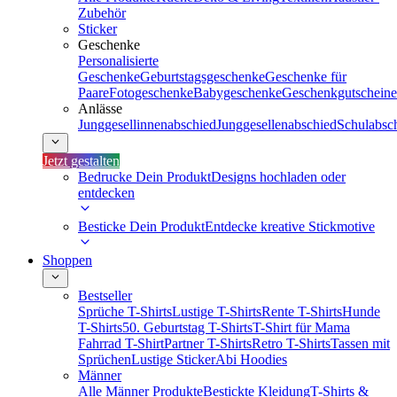
Zubehör
Sticker
Geschenke
Personalisierte
Geschenke
Geburtstagsgeschenke
Geschenke für
Paare
Fotogeschenke
Babygeschenke
Geschenkgutscheine
Anlässe
Junggesellinnenabschied
Junggesellenabschied
Schulabsc
Jetzt gestalten
Bedrucke Dein Produkt
Designs hochladen oder
entdecken
Besticke Dein Produkt
Entdecke kreative Stickmotive
Shoppen
Bestseller
Sprüche T-Shirts
Lustige T-Shirts
Rente T-Shirts
Hunde
T-Shirts
50. Geburtstag T-Shirts
T-Shirt für Mama
Fahrrad T-Shirt
Partner T-Shirts
Retro T-Shirts
Tassen mit
Sprüchen
Lustige Sticker
Abi Hoodies
Männer
Alle Männer Produkte
Bestickte Kleidung
T-Shirts &