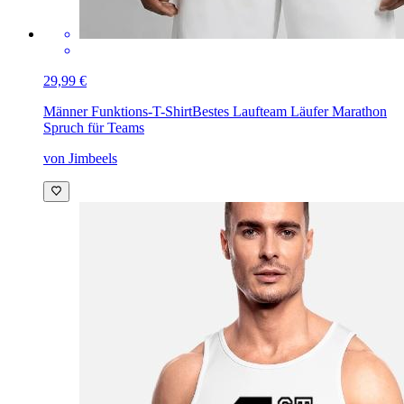
29,99 €
Männer Funktions-T-Shirt
Bestes Laufteam Läufer Marathon
Spruch für Teams
von Jimbeels