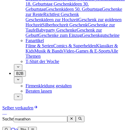
18. Geburtstag
Geschenkideen 30.
Geburtstag
Geschenkideen 50. Geburtstag
Geschenke
zur Rente
Richtfest Geschenk
Geschenkideen zur Hochzeit
Geschenk zur goldenen
Hochzeit
Silberhochzeit Geschenk
Geschenke zur
Taufe
Babyparty Geschenke
Geschenk zur
Geburt
Geschenke zum Einzug
Geschenkgutscheine
Fanartikel
Filme & Serien
Comics & Superhelden
Klassiker &
Kids
Musik & Bands
Video-Games & E-Sports
Alle
Themen
T-Shirt der Woche
B2B
Firmenkleidung gestalten
Beraten lassen
Selber verkaufen
Suche