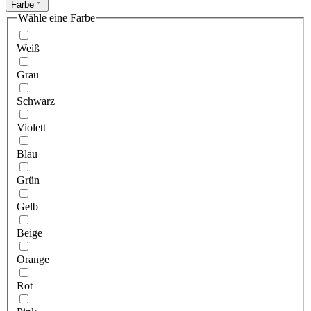
Farbe
Wähle eine Farbe
Weiß
Grau
Schwarz
Violett
Blau
Grün
Gelb
Beige
Orange
Rot