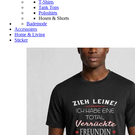
T-Shirts
Tank Tops
Poloshirts
Hosen & Shorts
Bademode
Accessoires
Home & Living
Sticker