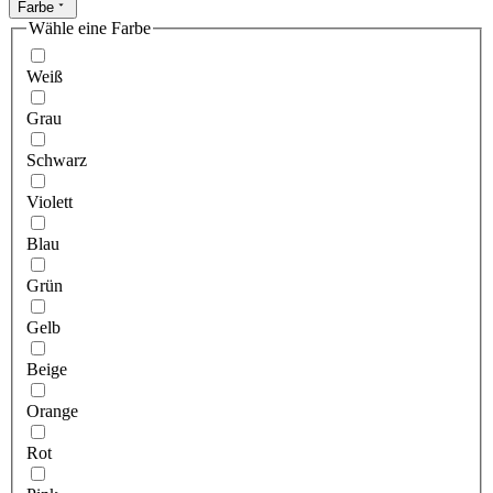
Farbe
Wähle eine Farbe
Weiß
Grau
Schwarz
Violett
Blau
Grün
Gelb
Beige
Orange
Rot