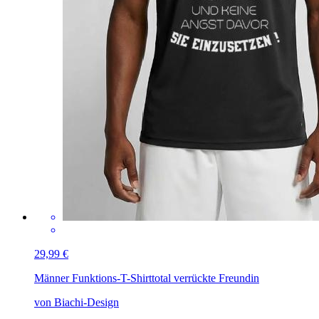
29,99 €
Männer Funktions-T-Shirt
total verrückte Freundin
von Biachi-Design