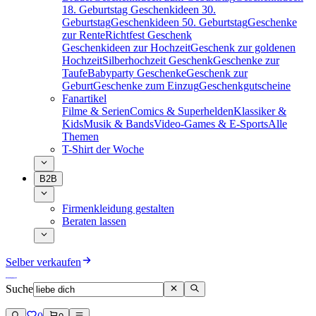
18. Geburtstag
Geschenkideen 30.
Geburtstag
Geschenkideen 50. Geburtstag
Geschenke
zur Rente
Richtfest Geschenk
Geschenkideen zur Hochzeit
Geschenk zur goldenen
Hochzeit
Silberhochzeit Geschenk
Geschenke zur
Taufe
Babyparty Geschenke
Geschenk zur
Geburt
Geschenke zum Einzug
Geschenkgutscheine
Fanartikel
Filme & Serien
Comics & Superhelden
Klassiker &
Kids
Musik & Bands
Video-Games & E-Sports
Alle
Themen
T-Shirt der Woche
B2B
Firmenkleidung gestalten
Beraten lassen
Selber verkaufen
Suche