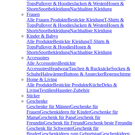
Tops
Pullover & Hoodies
Jacken & Westen
Hosen &
Shorts
Sportbekleidung
Nachhaltige Kleidung
Frauen
Alle Frauen Produkte
Bestickte Kleidung
T-Shirts &
Tops
Pullover & Hoodies
Jacken & Westen
Hosen &
Shorts
Sportbekleidung
Nachhaltige Kleidung
Kinder & Babys
Alle Produkte
Bestickte Kleidung
T-Shirts &
Tops
Pullover & Hoodies
Hosen &
Shorts
Sportbekleidung
Nachhaltige Kleidung
Accessoires
Alle Accessoires
Bestickte
Accessoires
Headwear
Taschen & Rucksäcke
Socken &
Schuhe
Halswärmer
Buttons & Anstecker
Regenschirme
Home & Living
Alle Produkte
Bestickte Produkte
Küche
Deko &
Living
Textilien
Haustier-Zubehör
Sticker
Geschenke
Geschenke für Männer
Geschenke für
Frauen
Geschenkideen für Kinder
Geschenke für
Mama
Geschenk für Papa
Geschenk für
Freundin
Geschenk für Freund
Geschenk beste Freundin
Geschenk für Schwester
Geschenk für
Bruder
Geschenkideen zum Geburtstag
Geschenkideen