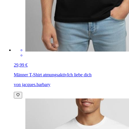
29,99 €
Männer T-Shirt atmungsaktiv
Ich liebe dich
von jacques.barbary