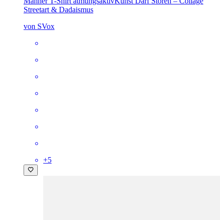
Männer T-Shirt atmungsaktiv
Kunst Darf Stören – Collage
Streetart & Dadaismus
von SVox
+
5