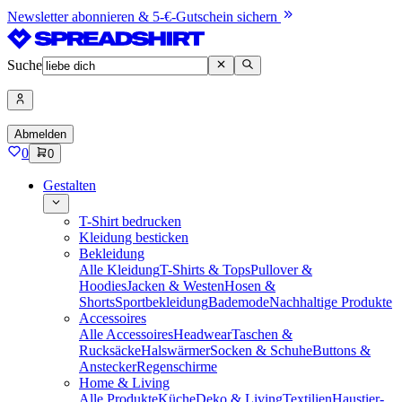
Newsletter abonnieren & 5-€-Gutschein sichern
Suche
Abmelden
0
0
Gestalten
T-Shirt bedrucken
Kleidung besticken
Bekleidung
Alle Kleidung
T-Shirts & Tops
Pullover &
Hoodies
Jacken & Westen
Hosen &
Shorts
Sportbekleidung
Bademode
Nachhaltige Produkte
Accessoires
Alle Accessoires
Headwear
Taschen &
Rucksäcke
Halswärmer
Socken & Schuhe
Buttons &
Anstecker
Regenschirme
Home & Living
Alle Produkte
Küche
Deko & Living
Textilien
Haustier-