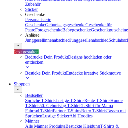
Zubehör
Sticker
Geschenke
Personalisierte
Geschenke
Geburtstagsgeschenke
Geschenke für
Paare
Fotogeschenke
Babygeschenke
Geschenkgutscheine
Anlässe
Junggesellinnenabschied
Junggesellenabschied
Schulabsc
Jetzt gestalten
Bedrucke Dein Produkt
Designs hochladen oder
entdecken
Besticke Dein Produkt
Entdecke kreative Stickmotive
Shoppen
Bestseller
Sprüche T-Shirts
Lustige T-Shirts
Rente T-Shirts
Hunde
T-Shirts
50. Geburtstag T-Shirts
T-Shirt für Mama
Fahrrad T-Shirt
Partner T-Shirts
Retro T-Shirts
Tassen mit
Sprüchen
Lustige Sticker
Abi Hoodies
Männer
Alle Männer Produkte
Bestickte Kleidung
T-Shirts &