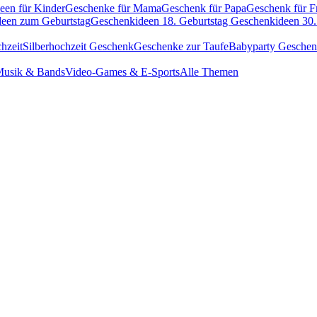
een für Kinder
Geschenke für Mama
Geschenk für Papa
Geschenk für F
een zum Geburtstag
Geschenkideen 18. Geburtstag
Geschenkideen 30.
hzeit
Silberhochzeit Geschenk
Geschenke zur Taufe
Babyparty Gesche
usik & Bands
Video-Games & E-Sports
Alle Themen