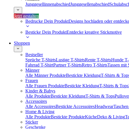
Junggesellinnenabschied
Junggesellenabschied
Schulabsc
Jetzt gestalten
Bedrucke Dein Produkt
Designs hochladen oder entdeck
Besticke Dein Produkt
Entdecke kreative Stickmotive
Shoppen
Bestseller
Sprüche T-Shirts
Lustige T-Shirts
Rente T-Shirts
Hunde T-
Fahrrad T-Shirt
Partner T-Shirts
Retro T-Shirts
Tassen mit
Männer
Alle Männer Produkte
Bestickte Kleidung
T-Shirts & Top
Frauen
Alle Frauen Produkte
Bestickte Kleidung
T-Shirts & Tops
Kinder & Babys
Alle Produkte
Bestickte Kleidung
T-Shirts & Tops
Pullove
Accessoires
Alle Accessoires
Bestickte Accessoires
Headwear
Taschen
Home & Living
Alle Produkte
Bestickte Produkte
Küche
Deko & Living
Te
Sticker
Geschenke