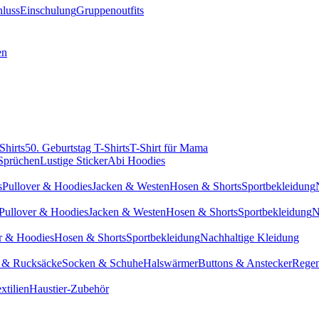
hluss
Einschulung
Gruppenoutfits
en
Shirts
50. Geburtstag T-Shirts
T-Shirt für Mama
 Sprüchen
Lustige Sticker
Abi Hoodies
s
Pullover & Hoodies
Jacken & Westen
Hosen & Shorts
Sportbekleidung
Pullover & Hoodies
Jacken & Westen
Hosen & Shorts
Sportbekleidung
N
r & Hoodies
Hosen & Shorts
Sportbekleidung
Nachhaltige Kleidung
 & Rucksäcke
Socken & Schuhe
Halswärmer
Buttons & Anstecker
Regen
xtilien
Haustier-Zubehör