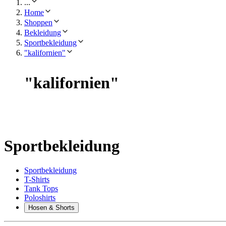
...
Home
Shoppen
Bekleidung
Sportbekleidung
"kalifornien"
"
kalifornien
"
Sportbekleidung
Sportbekleidung
T-Shirts
Tank Tops
Poloshirts
Hosen & Shorts