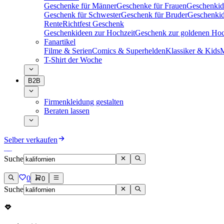
Geschenke für Männer
Geschenke für Frauen
Geschenkid
Geschenk für Schwester
Geschenk für Bruder
Geschenkid
Rente
Richtfest Geschenk
Geschenkideen zur Hochzeit
Geschenk zur goldenen Hoc
Fanartikel
Filme & Serien
Comics & Superhelden
Klassiker & Kids
M
T-Shirt der Woche
B2B
Firmenkleidung gestalten
Beraten lassen
Selber verkaufen
Suche
0
0
Suche