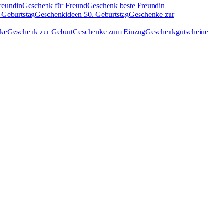
reundin
Geschenk für Freund
Geschenk beste Freundin
 Geburtstag
Geschenkideen 50. Geburtstag
Geschenke zur
nke
Geschenk zur Geburt
Geschenke zum Einzug
Geschenkgutscheine