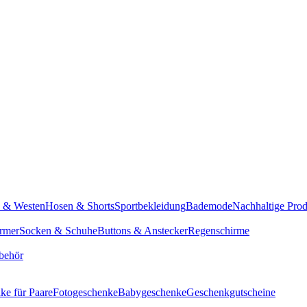
n & Westen
Hosen & Shorts
Sportbekleidung
Bademode
Nachhaltige Pro
rmer
Socken & Schuhe
Buttons & Anstecker
Regenschirme
behör
ke für Paare
Fotogeschenke
Babygeschenke
Geschenkgutscheine