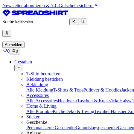
Newsletter abonnieren & 5-€-Gutschein sichern
Suche
Abmelden
0
0
Gestalten
T-Shirt bedrucken
Kleidung besticken
Bekleidung
Alle Kleidung
T-Shirts & Tops
Pullover & Hoodies
Jacke
Accessoires
Alle Accessoires
Headwear
Taschen & Rucksäcke
Halswä
Home & Living
Alle Produkte
Küche
Deko & Living
Textilien
Haustier-Zu
Sticker
Geschenke
Personalisierte Geschenke
Geburtstagsgeschenke
Geschen
Anlässe