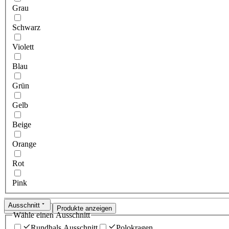
Grau
Schwarz
Violett
Blau
Grün
Gelb
Beige
Orange
Rot
Pink
Ausschnitt
Zurücksetzen
Produkte anzeigen
Wähle einen Ausschnitt
Rundhals Ausschnitt
Polokragen