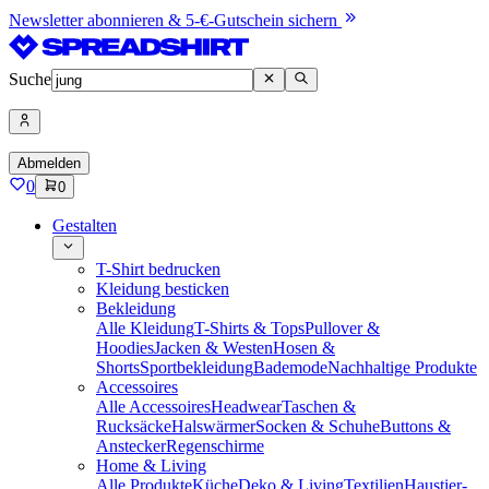
Newsletter abonnieren & 5-€-Gutschein sichern
Suche
Abmelden
0
0
Gestalten
T-Shirt bedrucken
Kleidung besticken
Bekleidung
Alle Kleidung
T-Shirts & Tops
Pullover &
Hoodies
Jacken & Westen
Hosen &
Shorts
Sportbekleidung
Bademode
Nachhaltige Produkte
Accessoires
Alle Accessoires
Headwear
Taschen &
Rucksäcke
Halswärmer
Socken & Schuhe
Buttons &
Anstecker
Regenschirme
Home & Living
Alle Produkte
Küche
Deko & Living
Textilien
Haustier-