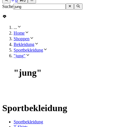
0
0
Suche
...
Home
Shoppen
Bekleidung
Sportbekleidung
"jung"
"
jung
"
Sportbekleidung
Sportbekleidung
T-Shirts