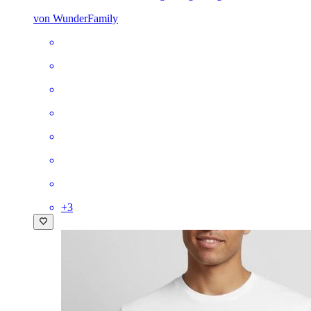
von WunderFamily
+
3