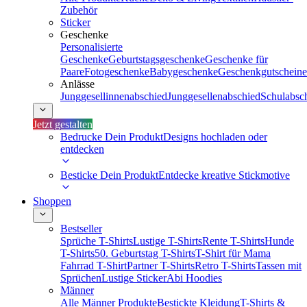
Zubehör
Sticker
Geschenke
Personalisierte
Geschenke
Geburtstagsgeschenke
Geschenke für
Paare
Fotogeschenke
Babygeschenke
Geschenkgutscheine
Anlässe
Junggesellinnenabschied
Junggesellenabschied
Schulabsc
Jetzt gestalten
Bedrucke Dein Produkt
Designs hochladen oder
entdecken
Besticke Dein Produkt
Entdecke kreative Stickmotive
Shoppen
Bestseller
Sprüche T-Shirts
Lustige T-Shirts
Rente T-Shirts
Hunde
T-Shirts
50. Geburtstag T-Shirts
T-Shirt für Mama
Fahrrad T-Shirt
Partner T-Shirts
Retro T-Shirts
Tassen mit
Sprüchen
Lustige Sticker
Abi Hoodies
Männer
Alle Männer Produkte
Bestickte Kleidung
T-Shirts &