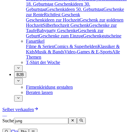
18. Geburtstag
Geschenkideen 30.
Geburtstag
Geschenkideen 50. Geburtstag
Geschenke
zur Rente
Richtfest Geschenk
Geschenkideen zur Hochzeit
Geschenk zur goldenen
Hochzeit
Silberhochzeit Geschenk
Geschenke zur
Taufe
Babyparty Geschenke
Geschenk zur
Geburt
Geschenke zum Einzug
Geschenkgutscheine
Fanartikel
Filme & Serien
Comics & Superhelden
Klassiker &
Kids
Musik & Bands
Video-Games & E-Sports
Alle
Themen
T-Shirt der Woche
B2B
Firmenkleidung gestalten
Beraten lassen
Selber verkaufen
Suche