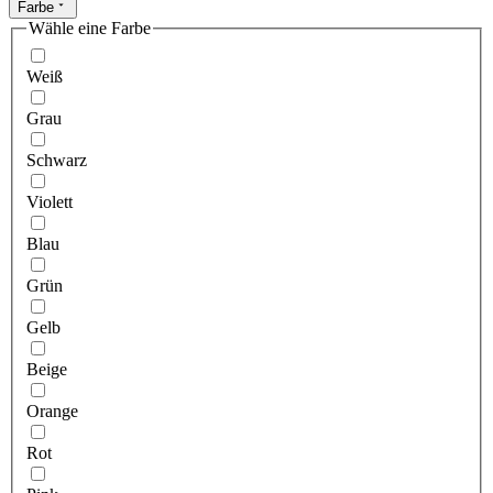
Farbe
Wähle eine Farbe
Weiß
Grau
Schwarz
Violett
Blau
Grün
Gelb
Beige
Orange
Rot