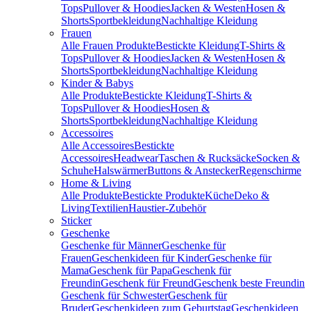
Tops
Pullover & Hoodies
Jacken & Westen
Hosen &
Shorts
Sportbekleidung
Nachhaltige Kleidung
Frauen
Alle Frauen Produkte
Bestickte Kleidung
T-Shirts &
Tops
Pullover & Hoodies
Jacken & Westen
Hosen &
Shorts
Sportbekleidung
Nachhaltige Kleidung
Kinder & Babys
Alle Produkte
Bestickte Kleidung
T-Shirts &
Tops
Pullover & Hoodies
Hosen &
Shorts
Sportbekleidung
Nachhaltige Kleidung
Accessoires
Alle Accessoires
Bestickte
Accessoires
Headwear
Taschen & Rucksäcke
Socken &
Schuhe
Halswärmer
Buttons & Anstecker
Regenschirme
Home & Living
Alle Produkte
Bestickte Produkte
Küche
Deko &
Living
Textilien
Haustier-Zubehör
Sticker
Geschenke
Geschenke für Männer
Geschenke für
Frauen
Geschenkideen für Kinder
Geschenke für
Mama
Geschenk für Papa
Geschenk für
Freundin
Geschenk für Freund
Geschenk beste Freundin
Geschenk für Schwester
Geschenk für
Bruder
Geschenkideen zum Geburtstag
Geschenkideen