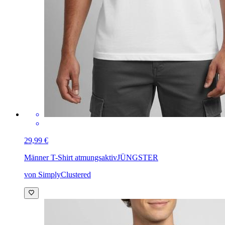
29,99 €
Männer T-Shirt atmungsaktiv
JÜNGSTER
von SimplyClustered