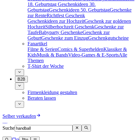
18. Geburtstag
Geschenkideen 30.
Geburtstag
Geschenkideen 50. Geburtstag
Geschenke
zur Rente
Richtfest Geschenk
Geschenkideen zur Hochzeit
Geschenk zur goldenen
Hochzeit
Silberhochzeit Geschenk
Geschenke zur
Taufe
Babyparty Geschenke
Geschenk zur
Geburt
Geschenke zum Einzug
Geschenkgutscheine
Fanartikel
Filme & Serien
Comics & Superhelden
Klassiker &
Kids
Musik & Bands
Video-Games & E-Sports
Alle
Themen
T-Shirt der Woche
B2B
Firmenkleidung gestalten
Beraten lassen
Selber verkaufen
Suche