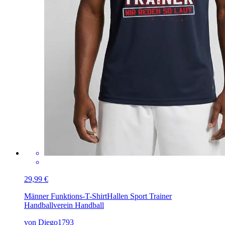
29,99 €
Männer Funktions-T-Shirt
Hallen Sport Trainer
Handballverein Handball
von Diego1793