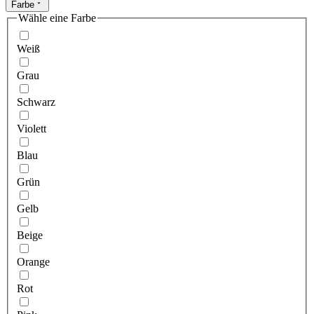
Farbe
Wähle eine Farbe
Weiß
Grau
Schwarz
Violett
Blau
Grün
Gelb
Beige
Orange
Rot