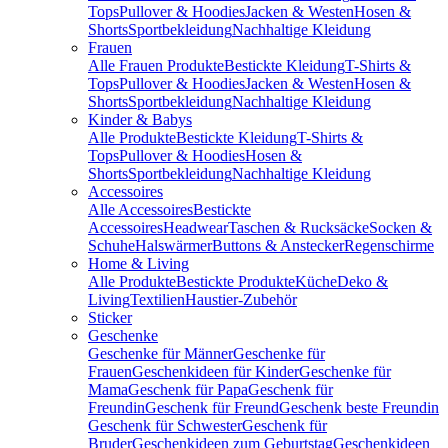
Tops
Pullover & Hoodies
Jacken & Westen
Hosen &
Shorts
Sportbekleidung
Nachhaltige Kleidung
Frauen
Alle Frauen Produkte
Bestickte Kleidung
T-Shirts &
Tops
Pullover & Hoodies
Jacken & Westen
Hosen &
Shorts
Sportbekleidung
Nachhaltige Kleidung
Kinder & Babys
Alle Produkte
Bestickte Kleidung
T-Shirts &
Tops
Pullover & Hoodies
Hosen &
Shorts
Sportbekleidung
Nachhaltige Kleidung
Accessoires
Alle Accessoires
Bestickte
Accessoires
Headwear
Taschen & Rucksäcke
Socken &
Schuhe
Halswärmer
Buttons & Anstecker
Regenschirme
Home & Living
Alle Produkte
Bestickte Produkte
Küche
Deko &
Living
Textilien
Haustier-Zubehör
Sticker
Geschenke
Geschenke für Männer
Geschenke für
Frauen
Geschenkideen für Kinder
Geschenke für
Mama
Geschenk für Papa
Geschenk für
Freundin
Geschenk für Freund
Geschenk beste Freundin
Geschenk für Schwester
Geschenk für
Bruder
Geschenkideen zum Geburtstag
Geschenkideen