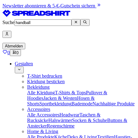
Newsletter abonnieren & 5-€-Gutschein sichern
Suche
Abmelden
0
0
Gestalten
T-Shirt bedrucken
Kleidung besticken
Bekleidung
Alle Kleidung
T-Shirts & Tops
Pullover &
Hoodies
Jacken & Westen
Hosen &
Shorts
Sportbekleidung
Bademode
Nachhaltige Produkte
Accessoires
Alle Accessoires
Headwear
Taschen &
Rucksäcke
Halswärmer
Socken & Schuhe
Buttons &
Anstecker
Regenschirme
Home & Living
Alle Produkte
Küche
Deko & Living
Textilien
Haustier-