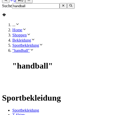
0
0
Suche
...
Home
Shoppen
Bekleidung
Sportbekleidung
"handball"
"
handball
"
Sportbekleidung
Sportbekleidung
T-Shirts