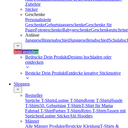
Zubehör
Sticker
Geschenke
Personalisierte
Geschenke
Geburtstagsgeschenke
Geschenke für
Paare
Fotogeschenke
Babygeschenke
Geschenkgutscheine
Anlässe
Junggesellinnenabschied
Junggesellenabschied
Schulabsc
Jetzt gestalten
Bedrucke Dein Produkt
Designs hochladen oder
entdecken
Besticke Dein Produkt
Entdecke kreative Stickmotive
Shoppen
Bestseller
Sprüche T-Shirts
Lustige T-Shirts
Rente T-Shirts
Hunde
T-Shirts
50. Geburtstag T-Shirts
T-Shirt für Mama
Fahrrad T-Shirt
Partner T-Shirts
Retro T-Shirts
Tassen mit
Sprüchen
Lustige Sticker
Abi Hoodies
Männer
Alle Männer Produkte
Bestickte Kleidung
T-Shirts &