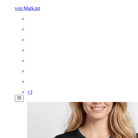
von Mark.int
+
3