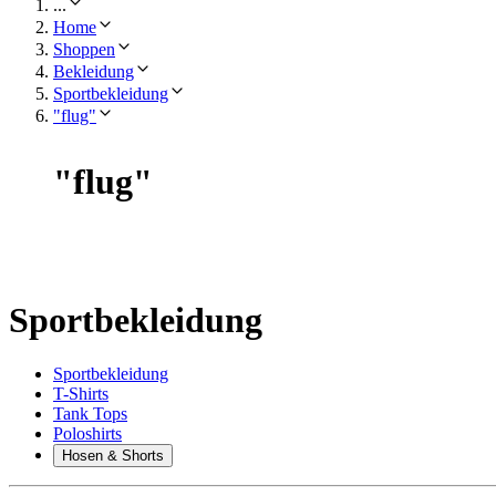
...
Home
Shoppen
Bekleidung
Sportbekleidung
"flug"
"
flug
"
Sportbekleidung
Sportbekleidung
T-Shirts
Tank Tops
Poloshirts
Hosen & Shorts