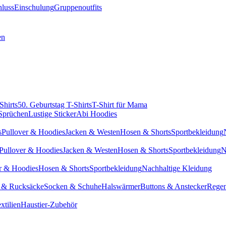
hluss
Einschulung
Gruppenoutfits
en
Shirts
50. Geburtstag T-Shirts
T-Shirt für Mama
 Sprüchen
Lustige Sticker
Abi Hoodies
s
Pullover & Hoodies
Jacken & Westen
Hosen & Shorts
Sportbekleidung
Pullover & Hoodies
Jacken & Westen
Hosen & Shorts
Sportbekleidung
N
r & Hoodies
Hosen & Shorts
Sportbekleidung
Nachhaltige Kleidung
 & Rucksäcke
Socken & Schuhe
Halswärmer
Buttons & Anstecker
Regen
xtilien
Haustier-Zubehör