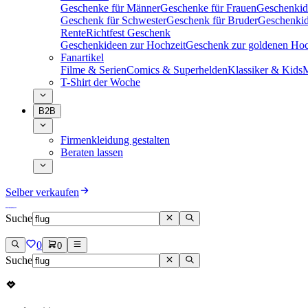
Geschenke für Männer
Geschenke für Frauen
Geschenkid
Geschenk für Schwester
Geschenk für Bruder
Geschenkid
Rente
Richtfest Geschenk
Geschenkideen zur Hochzeit
Geschenk zur goldenen Hoc
Fanartikel
Filme & Serien
Comics & Superhelden
Klassiker & Kids
M
T-Shirt der Woche
B2B
Firmenkleidung gestalten
Beraten lassen
Selber verkaufen
Suche
0
0
Suche