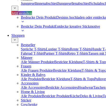
Junggesellinnenabschied
Junggesellenabschied
Schulabsc
Jetzt gestalten
Bedrucke Dein Produkt
Designs hochladen oder entdeck
Besticke Dein Produkt
Entdecke kreative Stickmotive
Shoppen
Bestseller
Sprüche T-Shirts
Lustige T-Shirts
Rente T-Shirts
Hunde T-
Fahrrad T-Shirt
Partner T-Shirts
Retro T-Shirts
Tassen mit
Männer
Alle Männer Produkte
Bestickte Kleidung
T-Shirts & Top
Frauen
Alle Frauen Produkte
Bestickte Kleidung
T-Shirts & Tops
Kinder & Babys
Alle Produkte
Bestickte Kleidung
T-Shirts & Tops
Pullove
Accessoires
Alle Accessoires
Bestickte Accessoires
Headwear
Taschen
Home & Living
Alle Produkte
Bestickte Produkte
Küche
Deko & Living
Te
Sticker
Geschenke