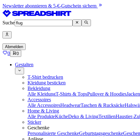
Newsletter abonnieren & 5-€-Gutschein sichern
Suche
Abmelden
0
0
Gestalten
T-Shirt bedrucken
Kleidung besticken
Bekleidung
Alle Kleidung
T-Shirts & Tops
Pullover & Hoodies
Jacke
Accessoires
Alle Accessoires
Headwear
Taschen & Rucksäcke
Halswä
Home & Living
Alle Produkte
Küche
Deko & Living
Textilien
Haustier-Zu
Sticker
Geschenke
Personalisierte Geschenke
Geburtstagsgeschenke
Geschen
Anlässe