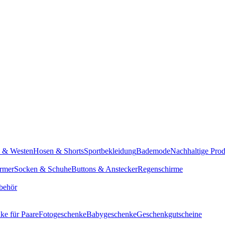
n & Westen
Hosen & Shorts
Sportbekleidung
Bademode
Nachhaltige Pro
rmer
Socken & Schuhe
Buttons & Anstecker
Regenschirme
behör
ke für Paare
Fotogeschenke
Babygeschenke
Geschenkgutscheine