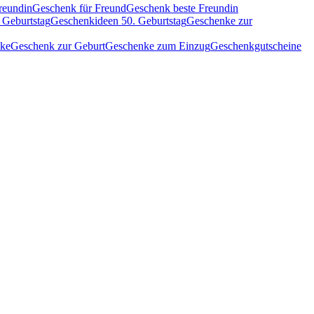
reundin
Geschenk für Freund
Geschenk beste Freundin
 Geburtstag
Geschenkideen 50. Geburtstag
Geschenke zur
nke
Geschenk zur Geburt
Geschenke zum Einzug
Geschenkgutscheine