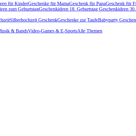
een für Kinder
Geschenke für Mama
Geschenk für Papa
Geschenk für F
een zum Geburtstag
Geschenkideen 18. Geburtstag
Geschenkideen 30.
hzeit
Silberhochzeit Geschenk
Geschenke zur Taufe
Babyparty Gesche
usik & Bands
Video-Games & E-Sports
Alle Themen