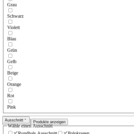
Grau
Schwarz
Violett
Blau
Grün
Gelb
Beige
Orange
Rot
Pink
Ausschnitt
Zurücksetzen
Produkte anzeigen
Wähle einen Ausschnitt
Rundhals Ausschnitt
Polokragen