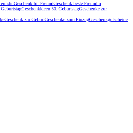
reundin
Geschenk für Freund
Geschenk beste Freundin
 Geburtstag
Geschenkideen 50. Geburtstag
Geschenke zur
nke
Geschenk zur Geburt
Geschenke zum Einzug
Geschenkgutscheine