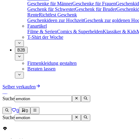
Geschenke für Männer
Geschenke für Frauen
Geschenkid
Geschenk für Schwester
Geschenk für Bruder
Geschenkid
Rente
Richtfest Geschenk
Geschenkideen zur Hochzeit
Geschenk zur goldenen Hoc
Fanartikel
Filme & Serien
Comics & Superhelden
Klassiker & Kids
M
T-Shirt der Woche
B2B
Firmenkleidung gestalten
Beraten lassen
Selber verkaufen
Suche
0
0
Suche