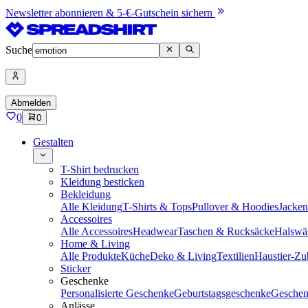
Newsletter abonnieren & 5-€-Gutschein sichern
Suche
Abmelden
0
0
Gestalten
T-Shirt bedrucken
Kleidung besticken
Bekleidung
Alle Kleidung
T-Shirts & Tops
Pullover & Hoodies
Jacke
Accessoires
Alle Accessoires
Headwear
Taschen & Rucksäcke
Halswä
Home & Living
Alle Produkte
Küche
Deko & Living
Textilien
Haustier-Zu
Sticker
Geschenke
Personalisierte Geschenke
Geburtstagsgeschenke
Geschen
Anlässe