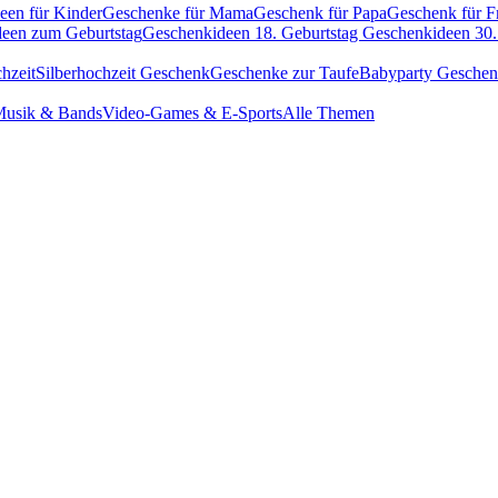
een für Kinder
Geschenke für Mama
Geschenk für Papa
Geschenk für F
een zum Geburtstag
Geschenkideen 18. Geburtstag
Geschenkideen 30.
hzeit
Silberhochzeit Geschenk
Geschenke zur Taufe
Babyparty Gesche
usik & Bands
Video-Games & E-Sports
Alle Themen