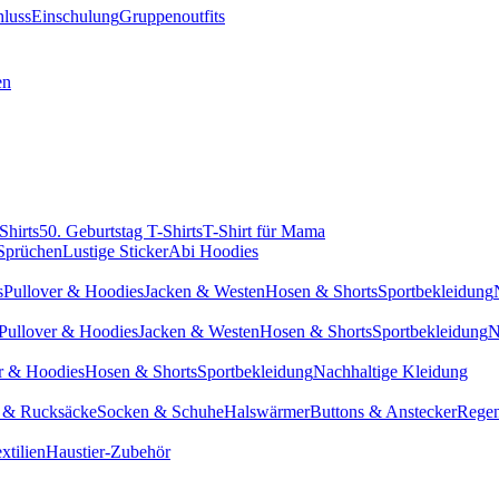
hluss
Einschulung
Gruppenoutfits
en
Shirts
50. Geburtstag T-Shirts
T-Shirt für Mama
 Sprüchen
Lustige Sticker
Abi Hoodies
s
Pullover & Hoodies
Jacken & Westen
Hosen & Shorts
Sportbekleidung
Pullover & Hoodies
Jacken & Westen
Hosen & Shorts
Sportbekleidung
N
r & Hoodies
Hosen & Shorts
Sportbekleidung
Nachhaltige Kleidung
 & Rucksäcke
Socken & Schuhe
Halswärmer
Buttons & Anstecker
Regen
xtilien
Haustier-Zubehör