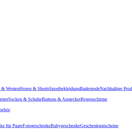
n & Westen
Hosen & Shorts
Sportbekleidung
Bademode
Nachhaltige Pro
rmer
Socken & Schuhe
Buttons & Anstecker
Regenschirme
behör
ke für Paare
Fotogeschenke
Babygeschenke
Geschenkgutscheine