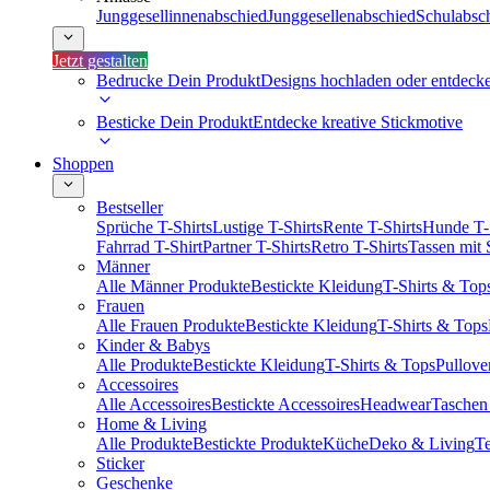
Junggesellinnenabschied
Junggesellenabschied
Schulabsc
Jetzt gestalten
Bedrucke Dein Produkt
Designs hochladen oder entdeck
Besticke Dein Produkt
Entdecke kreative Stickmotive
Shoppen
Bestseller
Sprüche T-Shirts
Lustige T-Shirts
Rente T-Shirts
Hunde T-
Fahrrad T-Shirt
Partner T-Shirts
Retro T-Shirts
Tassen mit
Männer
Alle Männer Produkte
Bestickte Kleidung
T-Shirts & Top
Frauen
Alle Frauen Produkte
Bestickte Kleidung
T-Shirts & Tops
Kinder & Babys
Alle Produkte
Bestickte Kleidung
T-Shirts & Tops
Pullove
Accessoires
Alle Accessoires
Bestickte Accessoires
Headwear
Taschen
Home & Living
Alle Produkte
Bestickte Produkte
Küche
Deko & Living
Te
Sticker
Geschenke