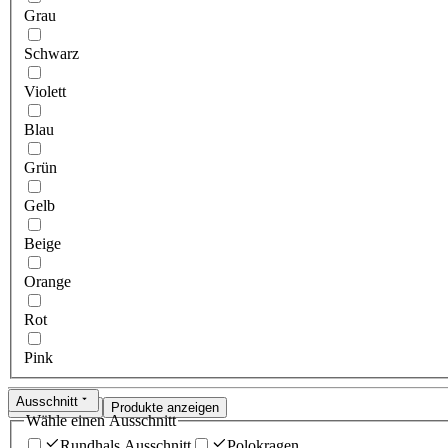
Grau
Schwarz
Violett
Blau
Grün
Gelb
Beige
Orange
Rot
Pink
Ausschnitt
Zurücksetzen
Produkte anzeigen
Wähle einen Ausschnitt
Rundhals Ausschnitt
Polokragen