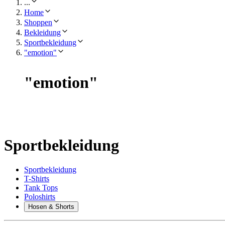
...
Home
Shoppen
Bekleidung
Sportbekleidung
"emotion"
"
emotion
"
Sportbekleidung
Sportbekleidung
T-Shirts
Tank Tops
Poloshirts
Hosen & Shorts