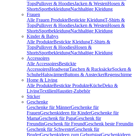
Tops
Pullover & Hoodies
Jacken & Westen
Hosen &
Shorts
Sportbekleidung
Nachhaltige Kleidung
Frauen
Alle Frauen Produkte
Bestickte Kleidung
T-Shirts &
Tops
Pullover & Hoodies
Jacken & Westen
Hosen &
Shorts
Sportbekleidung
Nachhaltige Kleidung
Kinder & Babys
Alle Produkte
Bestickte Kleidung
T-Shirts &
Tops
Pullover & Hoodies
Hosen &
Shorts
Sportbekleidung
Nachhaltige Kleidung
Accessoires
Alle Accessoires
Bestickte
Accessoires
Headwear
Taschen & Rucksäcke
Socken &
Schuhe
Halswärmer
Buttons & Anstecker
Regenschirme
Home & Living
Alle Produkte
Bestickte Produkte
Küche
Deko &
Living
Textilien
Haustier-Zubehör
Sticker
Geschenke
Geschenke für Männer
Geschenke für
Frauen
Geschenkideen für Kinder
Geschenke für
Mama
Geschenk für Papa
Geschenk für
Freundin
Geschenk für Freund
Geschenk beste Freundin
Geschenk für Schwester
Geschenk für
Bruder
Geschenkideen zum Geburtstag
Geschenkideen