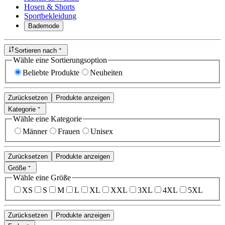
Hosen & Shorts
Sportbekleidung
Bademode
Sortieren nach
Wähle eine Sortierungsoption
Beliebte Produkte
Neuheiten
Zurücksetzen
Produkte anzeigen
Kategorie
Wähle eine Kategorie
Männer
Frauen
Unisex
Zurücksetzen
Produkte anzeigen
Größe
Wähle eine Größe
XS
S
M
L
XL
XXL
3XL
4XL
5XL
Zurücksetzen
Produkte anzeigen