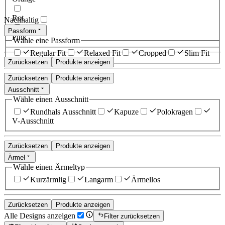
Rot
Nachhaltig
Passform
Pink
Wähle eine Passform
Regular Fit
Relaxed Fit
Cropped
Slim Fit
Zurücksetzen
Produkte anzeigen
Zurücksetzen
Produkte anzeigen
Ausschnitt
Wähle einen Ausschnitt
Rundhals Ausschnitt
Kapuze
Polokragen
V-Ausschnitt
Zurücksetzen
Produkte anzeigen
Ärmel
Wähle einen Ärmeltyp
Kurzärmlig
Langarm
Ärmellos
Zurücksetzen
Produkte anzeigen
Alle Designs anzeigen
Filter zurücksetzen