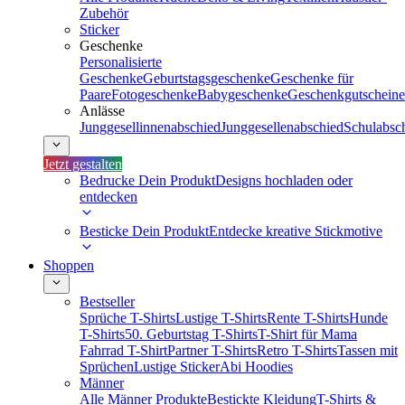
Zubehör
Sticker
Geschenke
Personalisierte
Geschenke
Geburtstagsgeschenke
Geschenke für
Paare
Fotogeschenke
Babygeschenke
Geschenkgutscheine
Anlässe
Junggesellinnenabschied
Junggesellenabschied
Schulabsc
Jetzt gestalten
Bedrucke Dein Produkt
Designs hochladen oder
entdecken
Besticke Dein Produkt
Entdecke kreative Stickmotive
Shoppen
Bestseller
Sprüche T-Shirts
Lustige T-Shirts
Rente T-Shirts
Hunde
T-Shirts
50. Geburtstag T-Shirts
T-Shirt für Mama
Fahrrad T-Shirt
Partner T-Shirts
Retro T-Shirts
Tassen mit
Sprüchen
Lustige Sticker
Abi Hoodies
Männer
Alle Männer Produkte
Bestickte Kleidung
T-Shirts &