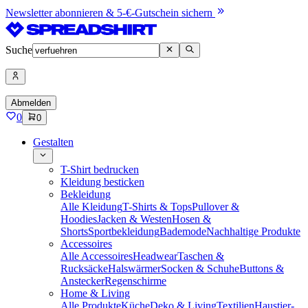
Newsletter abonnieren & 5-€-Gutschein sichern
Suche
Abmelden
0
0
Gestalten
T-Shirt bedrucken
Kleidung besticken
Bekleidung
Alle Kleidung
T-Shirts & Tops
Pullover &
Hoodies
Jacken & Westen
Hosen &
Shorts
Sportbekleidung
Bademode
Nachhaltige Produkte
Accessoires
Alle Accessoires
Headwear
Taschen &
Rucksäcke
Halswärmer
Socken & Schuhe
Buttons &
Anstecker
Regenschirme
Home & Living
Alle Produkte
Küche
Deko & Living
Textilien
Haustier-