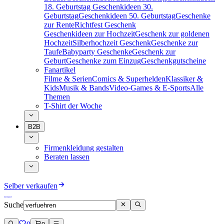
18. Geburtstag
Geschenkideen 30.
Geburtstag
Geschenkideen 50. Geburtstag
Geschenke
zur Rente
Richtfest Geschenk
Geschenkideen zur Hochzeit
Geschenk zur goldenen
Hochzeit
Silberhochzeit Geschenk
Geschenke zur
Taufe
Babyparty Geschenke
Geschenk zur
Geburt
Geschenke zum Einzug
Geschenkgutscheine
Fanartikel
Filme & Serien
Comics & Superhelden
Klassiker &
Kids
Musik & Bands
Video-Games & E-Sports
Alle
Themen
T-Shirt der Woche
B2B
Firmenkleidung gestalten
Beraten lassen
Selber verkaufen
Suche