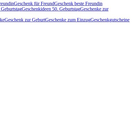
reundin
Geschenk für Freund
Geschenk beste Freundin
 Geburtstag
Geschenkideen 50. Geburtstag
Geschenke zur
nke
Geschenk zur Geburt
Geschenke zum Einzug
Geschenkgutscheine