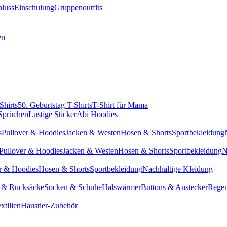
hluss
Einschulung
Gruppenoutfits
en
Shirts
50. Geburtstag T-Shirts
T-Shirt für Mama
 Sprüchen
Lustige Sticker
Abi Hoodies
s
Pullover & Hoodies
Jacken & Westen
Hosen & Shorts
Sportbekleidung
Pullover & Hoodies
Jacken & Westen
Hosen & Shorts
Sportbekleidung
N
r & Hoodies
Hosen & Shorts
Sportbekleidung
Nachhaltige Kleidung
 & Rucksäcke
Socken & Schuhe
Halswärmer
Buttons & Anstecker
Regen
xtilien
Haustier-Zubehör