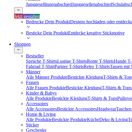
Junggesellinnenabschied
Junggesellenabschied
Schulabsc
Jetzt gestalten
Bedrucke Dein Produkt
Designs hochladen oder entdeck
Besticke Dein Produkt
Entdecke kreative Stickmotive
Shoppen
Bestseller
Sprüche T-Shirts
Lustige T-Shirts
Rente T-Shirts
Hunde T-
Fahrrad T-Shirt
Partner T-Shirts
Retro T-Shirts
Tassen mit
Männer
Alle Männer Produkte
Bestickte Kleidung
T-Shirts & Top
Frauen
Alle Frauen Produkte
Bestickte Kleidung
T-Shirts & Tops
Kinder & Babys
Alle Produkte
Bestickte Kleidung
T-Shirts & Tops
Pullove
Accessoires
Alle Accessoires
Bestickte Accessoires
Headwear
Taschen
Home & Living
Alle Produkte
Bestickte Produkte
Küche
Deko & Living
Te
Sticker
Geschenke