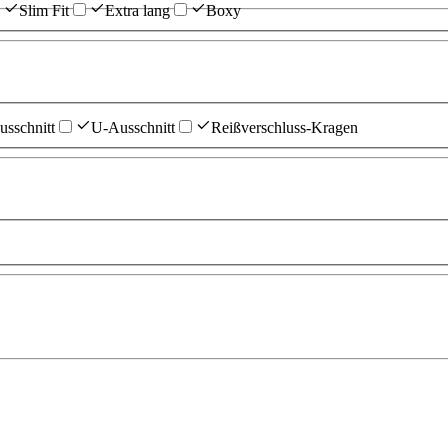
Slim Fit
Extra lang
Boxy
sschnitt
U-Ausschnitt
Reißverschluss-Kragen