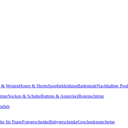
n & Westen
Hosen & Shorts
Sportbekleidung
Bademode
Nachhaltige Pro
rmer
Socken & Schuhe
Buttons & Anstecker
Regenschirme
behör
ke für Paare
Fotogeschenke
Babygeschenke
Geschenkgutscheine