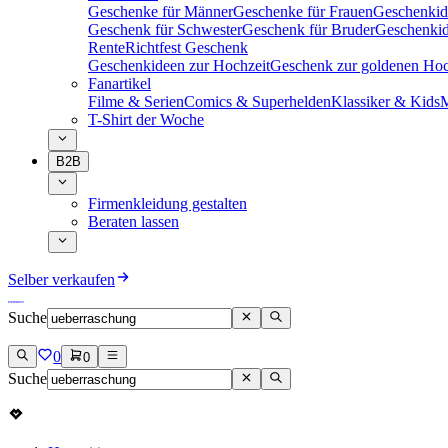
Geschenke für Männer
Geschenke für Frauen
Geschenkid
Geschenk für Schwester
Geschenk für Bruder
Geschenkid
Rente
Richtfest Geschenk
Geschenkideen zur Hochzeit
Geschenk zur goldenen Hoc
Fanartikel
Filme & Serien
Comics & Superhelden
Klassiker & Kids
M
T-Shirt der Woche
B2B
Firmenkleidung gestalten
Beraten lassen
Selber verkaufen
Suche
0
0
Suche