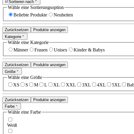
Sortieren nach
Wähle eine Sortierungsoption
Beliebte Produkte
Neuheiten
Zurücksetzen
Produkte anzeigen
Kategorie
Wähle eine Kategorie
Männer
Frauen
Unisex
Kinder & Babys
Zurücksetzen
Produkte anzeigen
Größe
Wähle eine Größe
XS
S
M
L
XL
XXL
3XL
4XL
5XL
Bab
Zurücksetzen
Produkte anzeigen
Farbe
Wähle eine Farbe
Weiß