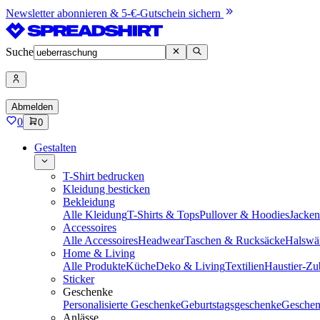
Newsletter abonnieren & 5-€-Gutschein sichern
Suche
Abmelden
0
0
Gestalten
T-Shirt bedrucken
Kleidung besticken
Bekleidung
Alle Kleidung
T-Shirts & Tops
Pullover & Hoodies
Jacke
Accessoires
Alle Accessoires
Headwear
Taschen & Rucksäcke
Halswä
Home & Living
Alle Produkte
Küche
Deko & Living
Textilien
Haustier-Zu
Sticker
Geschenke
Personalisierte Geschenke
Geburtstagsgeschenke
Geschen
Anlässe