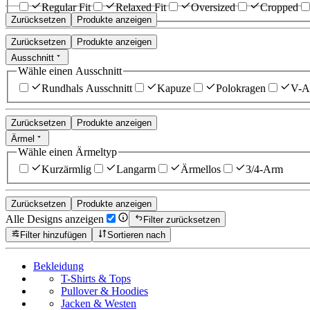
Regular Fit
Relaxed Fit
Oversized
Cropped
Zurücksetzen
Produkte anzeigen
Zurücksetzen
Produkte anzeigen
Ausschnitt
Wähle einen Ausschnitt
Rundhals Ausschnitt
Kapuze
Polokragen
V-Au
Zurücksetzen
Produkte anzeigen
Ärmel
Wähle einen Ärmeltyp
Kurzärmlig
Langarm
Ärmellos
3/4-Arm
Zurücksetzen
Produkte anzeigen
Alle Designs anzeigen
Filter zurücksetzen
Filter hinzufügen
Sortieren nach
Bekleidung
T-Shirts & Tops
Pullover & Hoodies
Jacken & Westen