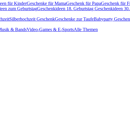
een für Kinder
Geschenke für Mama
Geschenk für Papa
Geschenk für F
een zum Geburtstag
Geschenkideen 18. Geburtstag
Geschenkideen 30.
hzeit
Silberhochzeit Geschenk
Geschenke zur Taufe
Babyparty Gesche
usik & Bands
Video-Games & E-Sports
Alle Themen