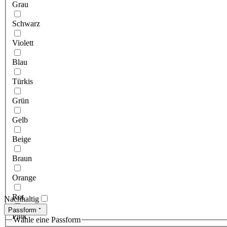
Grau
Schwarz
Violett
Blau
Türkis
Grün
Gelb
Beige
Braun
Orange
Rot
Nachhaltig
Passform
Pink
Wähle eine Passform