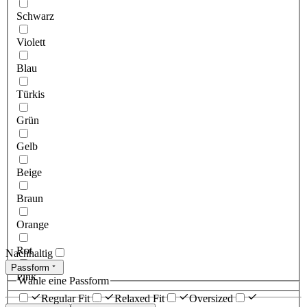
Schwarz
Violett
Blau
Türkis
Grün
Gelb
Beige
Braun
Orange
Rot
Nachhaltig
Passform
Pink
Wähle eine Passform
Regular Fit
Relaxed Fit
Oversized