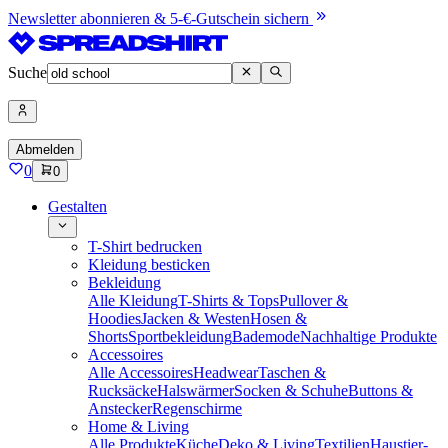
Newsletter abonnieren & 5-€-Gutschein sichern
Suche
Abmelden
0
0
Gestalten
T-Shirt bedrucken
Kleidung besticken
Bekleidung
Alle Kleidung
T-Shirts & Tops
Pullover &
Hoodies
Jacken & Westen
Hosen &
Shorts
Sportbekleidung
Bademode
Nachhaltige Produkte
Accessoires
Alle Accessoires
Headwear
Taschen &
Rucksäcke
Halswärmer
Socken & Schuhe
Buttons &
Anstecker
Regenschirme
Home & Living
Alle Produkte
Küche
Deko & Living
Textilien
Haustier-