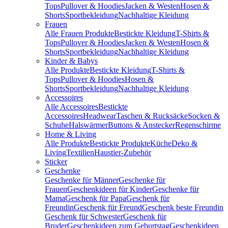
Tops
Pullover & Hoodies
Jacken & Westen
Hosen &
Shorts
Sportbekleidung
Nachhaltige Kleidung
Frauen
Alle Frauen Produkte
Bestickte Kleidung
T-Shirts &
Tops
Pullover & Hoodies
Jacken & Westen
Hosen &
Shorts
Sportbekleidung
Nachhaltige Kleidung
Kinder & Babys
Alle Produkte
Bestickte Kleidung
T-Shirts &
Tops
Pullover & Hoodies
Hosen &
Shorts
Sportbekleidung
Nachhaltige Kleidung
Accessoires
Alle Accessoires
Bestickte
Accessoires
Headwear
Taschen & Rucksäcke
Socken &
Schuhe
Halswärmer
Buttons & Anstecker
Regenschirme
Home & Living
Alle Produkte
Bestickte Produkte
Küche
Deko &
Living
Textilien
Haustier-Zubehör
Sticker
Geschenke
Geschenke für Männer
Geschenke für
Frauen
Geschenkideen für Kinder
Geschenke für
Mama
Geschenk für Papa
Geschenk für
Freundin
Geschenk für Freund
Geschenk beste Freundin
Geschenk für Schwester
Geschenk für
Bruder
Geschenkideen zum Geburtstag
Geschenkideen