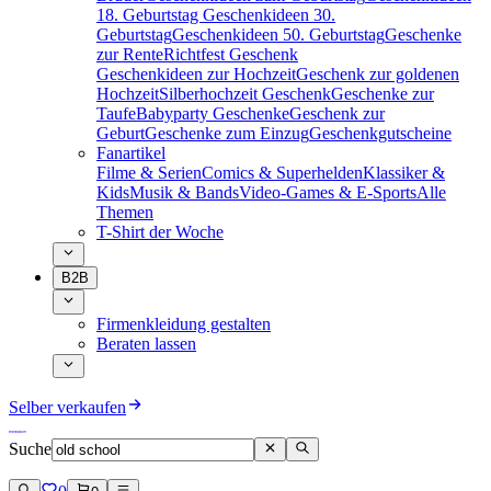
18. Geburtstag
Geschenkideen 30.
Geburtstag
Geschenkideen 50. Geburtstag
Geschenke
zur Rente
Richtfest Geschenk
Geschenkideen zur Hochzeit
Geschenk zur goldenen
Hochzeit
Silberhochzeit Geschenk
Geschenke zur
Taufe
Babyparty Geschenke
Geschenk zur
Geburt
Geschenke zum Einzug
Geschenkgutscheine
Fanartikel
Filme & Serien
Comics & Superhelden
Klassiker &
Kids
Musik & Bands
Video-Games & E-Sports
Alle
Themen
T-Shirt der Woche
B2B
Firmenkleidung gestalten
Beraten lassen
Selber verkaufen
Suche