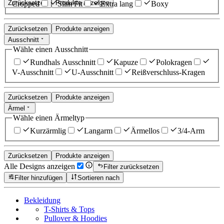
Zurücksetzen
Produkte anzeigen
Cropped
Slim Fit
Extra lang
Boxy
Zurücksetzen
Produkte anzeigen
Ausschnitt
Wähle einen Ausschnitt
Rundhals Ausschnitt
Kapuze
Polokragen
V-Ausschnitt
U-Ausschnitt
Reißverschluss-Kragen
Zurücksetzen
Produkte anzeigen
Ärmel
Wähle einen Ärmeltyp
Kurzärmlig
Langarm
Ärmellos
3/4-Arm
Zurücksetzen
Produkte anzeigen
Alle Designs anzeigen
Filter zurücksetzen
Filter hinzufügen
Sortieren nach
Bekleidung
T-Shirts & Tops
Pullover & Hoodies