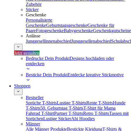
Zubehör
Sticker
Geschenke
Personalisierte
Geschenke
Geburtstagsgeschenke
Geschenke für
Paare
Fotogeschenke
Babygeschenke
Geschenkgutscheine
Anlässe
Junggesellinnenabschied
Junggesellenabschied
Schulabsc
Jetzt gestalten
Bedrucke Dein Produkt
Designs hochladen oder
entdecken
Besticke Dein Produkt
Entdecke kreative Stickmotive
Shoppen
Bestseller
Sprüche T-Shirts
Lustige T-Shirts
Rente T-Shirts
Hunde
T-Shirts
50. Geburtstag T-Shirts
T-Shirt für Mama
Fahrrad T-Shirt
Partner T-Shirts
Retro T-Shirts
Tassen mit
Sprüchen
Lustige Sticker
Abi Hoodies
Männer
Alle Männer Produkte
Bestickte Kleidung
T-Shirts &