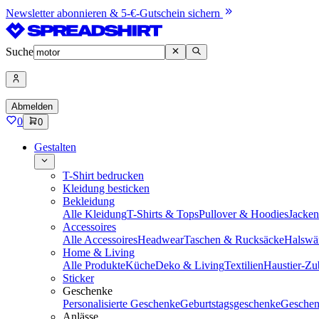
Newsletter abonnieren & 5-€-Gutschein sichern
Suche
Abmelden
0
0
Gestalten
T-Shirt bedrucken
Kleidung besticken
Bekleidung
Alle Kleidung
T-Shirts & Tops
Pullover & Hoodies
Jacke
Accessoires
Alle Accessoires
Headwear
Taschen & Rucksäcke
Halswä
Home & Living
Alle Produkte
Küche
Deko & Living
Textilien
Haustier-Zu
Sticker
Geschenke
Personalisierte Geschenke
Geburtstagsgeschenke
Geschen
Anlässe