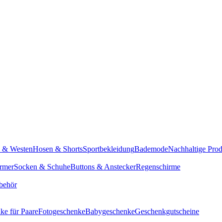
n & Westen
Hosen & Shorts
Sportbekleidung
Bademode
Nachhaltige Pro
rmer
Socken & Schuhe
Buttons & Anstecker
Regenschirme
behör
ke für Paare
Fotogeschenke
Babygeschenke
Geschenkgutscheine