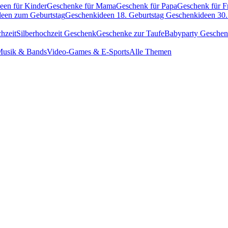
een für Kinder
Geschenke für Mama
Geschenk für Papa
Geschenk für F
een zum Geburtstag
Geschenkideen 18. Geburtstag
Geschenkideen 30.
hzeit
Silberhochzeit Geschenk
Geschenke zur Taufe
Babyparty Gesche
usik & Bands
Video-Games & E-Sports
Alle Themen