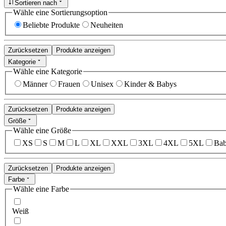
Sortieren nach
Wähle eine Sortierungsoption
Beliebte Produkte
Neuheiten
Zurücksetzen
Produkte anzeigen
Kategorie
Wähle eine Kategorie
Männer
Frauen
Unisex
Kinder & Babys
Zurücksetzen
Produkte anzeigen
Größe
Wähle eine Größe
XS
S
M
L
XL
XXL
3XL
4XL
5XL
Bab
Zurücksetzen
Produkte anzeigen
Farbe
Wähle eine Farbe
Weiß