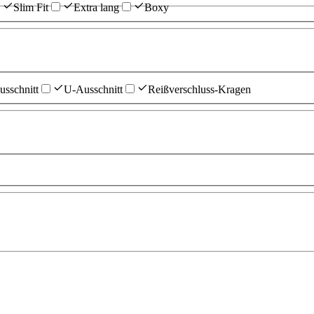
Slim Fit
Extra lang
Boxy
sschnitt
U-Ausschnitt
Reißverschluss-Kragen