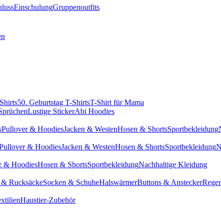
hluss
Einschulung
Gruppenoutfits
en
Shirts
50. Geburtstag T-Shirts
T-Shirt für Mama
 Sprüchen
Lustige Sticker
Abi Hoodies
s
Pullover & Hoodies
Jacken & Westen
Hosen & Shorts
Sportbekleidung
Pullover & Hoodies
Jacken & Westen
Hosen & Shorts
Sportbekleidung
N
r & Hoodies
Hosen & Shorts
Sportbekleidung
Nachhaltige Kleidung
 & Rucksäcke
Socken & Schuhe
Halswärmer
Buttons & Anstecker
Regen
xtilien
Haustier-Zubehör