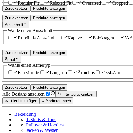
Regular Fit
Relaxed Fit
Oversized
Cropped
Zurücksetzen
Produkte anzeigen
Zurücksetzen
Produkte anzeigen
Ausschnitt
Wähle einen Ausschnitt
Rundhals Ausschnitt
Kapuze
Polokragen
V-Au
Zurücksetzen
Produkte anzeigen
Ärmel
Wähle einen Ärmeltyp
Kurzärmlig
Langarm
Ärmellos
3/4-Arm
Zurücksetzen
Produkte anzeigen
Alle Designs anzeigen
Filter zurücksetzen
Filter hinzufügen
Sortieren nach
Bekleidung
T-Shirts & Tops
Pullover & Hoodies
Jacken & Westen