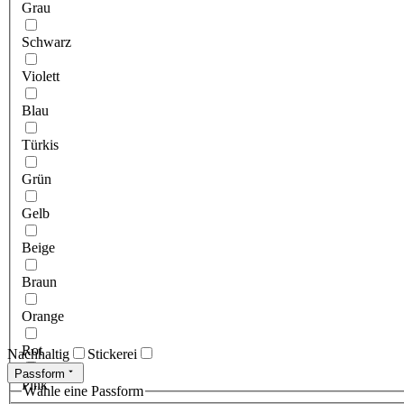
Grau
Schwarz
Violett
Blau
Türkis
Grün
Gelb
Beige
Braun
Orange
Rot
Nachhaltig
Stickerei
Passform
Pink
Wähle eine Passform