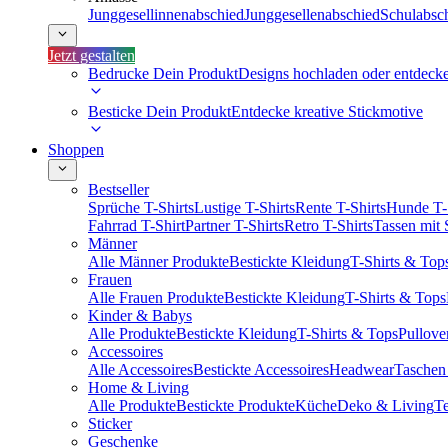
Junggesellinnenabschied
Junggesellenabschied
Schulabsc
Jetzt gestalten
Bedrucke Dein Produkt
Designs hochladen oder entdeck
Besticke Dein Produkt
Entdecke kreative Stickmotive
Shoppen
Bestseller
Sprüche T-Shirts
Lustige T-Shirts
Rente T-Shirts
Hunde T-
Fahrrad T-Shirt
Partner T-Shirts
Retro T-Shirts
Tassen mit
Männer
Alle Männer Produkte
Bestickte Kleidung
T-Shirts & Top
Frauen
Alle Frauen Produkte
Bestickte Kleidung
T-Shirts & Tops
Kinder & Babys
Alle Produkte
Bestickte Kleidung
T-Shirts & Tops
Pullove
Accessoires
Alle Accessoires
Bestickte Accessoires
Headwear
Taschen
Home & Living
Alle Produkte
Bestickte Produkte
Küche
Deko & Living
Te
Sticker
Geschenke