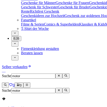
Geschenke für Männer
Geschenke für Frauen
Geschenkid
Geschenk für Schwester
Geschenk für Bruder
Geschenkid
Rente
Richtfest Geschenk
Geschenkideen zur Hochzeit
Geschenk zur goldenen Hoc
Fanartikel
Filme & Serien
Comics & Superhelden
Klassiker & Kids
M
T-Shirt der Woche
B2B
Firmenkleidung gestalten
Beraten lassen
Selber verkaufen
Suche
0
0
Suche