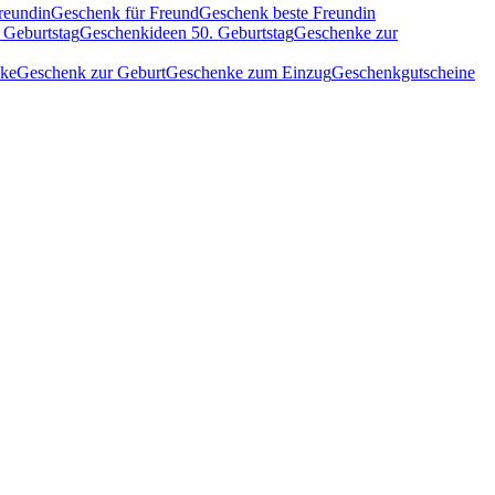
reundin
Geschenk für Freund
Geschenk beste Freundin
 Geburtstag
Geschenkideen 50. Geburtstag
Geschenke zur
nke
Geschenk zur Geburt
Geschenke zum Einzug
Geschenkgutscheine