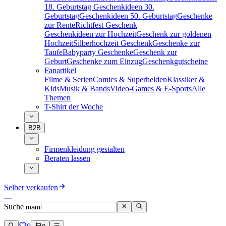
18. Geburtstag
Geschenkideen 30.
Geburtstag
Geschenkideen 50. Geburtstag
Geschenke
zur Rente
Richtfest Geschenk
Geschenkideen zur Hochzeit
Geschenk zur goldenen
Hochzeit
Silberhochzeit Geschenk
Geschenke zur
Taufe
Babyparty Geschenke
Geschenk zur
Geburt
Geschenke zum Einzug
Geschenkgutscheine
Fanartikel
Filme & Serien
Comics & Superhelden
Klassiker &
Kids
Musik & Bands
Video-Games & E-Sports
Alle
Themen
T-Shirt der Woche
B2B
Firmenkleidung gestalten
Beraten lassen
Selber verkaufen
Suche