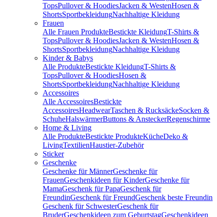
Tops
Pullover & Hoodies
Jacken & Westen
Hosen &
Shorts
Sportbekleidung
Nachhaltige Kleidung
Frauen
Alle Frauen Produkte
Bestickte Kleidung
T-Shirts &
Tops
Pullover & Hoodies
Jacken & Westen
Hosen &
Shorts
Sportbekleidung
Nachhaltige Kleidung
Kinder & Babys
Alle Produkte
Bestickte Kleidung
T-Shirts &
Tops
Pullover & Hoodies
Hosen &
Shorts
Sportbekleidung
Nachhaltige Kleidung
Accessoires
Alle Accessoires
Bestickte
Accessoires
Headwear
Taschen & Rucksäcke
Socken &
Schuhe
Halswärmer
Buttons & Anstecker
Regenschirme
Home & Living
Alle Produkte
Bestickte Produkte
Küche
Deko &
Living
Textilien
Haustier-Zubehör
Sticker
Geschenke
Geschenke für Männer
Geschenke für
Frauen
Geschenkideen für Kinder
Geschenke für
Mama
Geschenk für Papa
Geschenk für
Freundin
Geschenk für Freund
Geschenk beste Freundin
Geschenk für Schwester
Geschenk für
Bruder
Geschenkideen zum Geburtstag
Geschenkideen