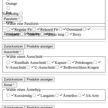
Orange
Rot
Nachhaltig
Passform
Pink
Wähle eine Passform
Regular Fit
Relaxed Fit
Oversized
Zurücksetzen
Produkte anzeigen
Cropped
Slim Fit
Extra lang
Boxy
Zurücksetzen
Produkte anzeigen
Ausschnitt
Wähle einen Ausschnitt
Rundhals Ausschnitt
Kapuze
Polokragen
V-Ausschnitt
U-Ausschnitt
Reißverschluss-Kragen
Zurücksetzen
Produkte anzeigen
Ärmel
Wähle einen Ärmeltyp
Kurzärmlig
Langarm
Ärmellos
3/4-Arm
Zurücksetzen
Produkte anzeigen