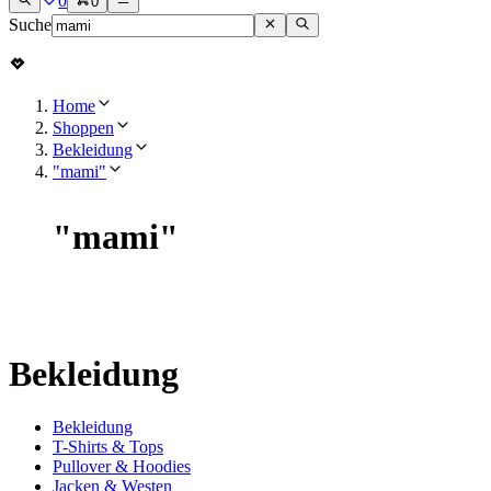
0
0
Suche
Home
Shoppen
Bekleidung
"mami"
"
mami
"
Bekleidung
Bekleidung
T-Shirts & Tops
Pullover & Hoodies
Jacken & Westen