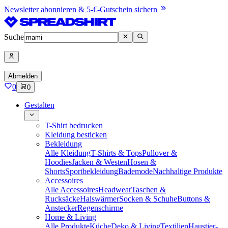
Newsletter abonnieren & 5-€-Gutschein sichern
Suche
Abmelden
0
0
Gestalten
T-Shirt bedrucken
Kleidung besticken
Bekleidung
Alle Kleidung
T-Shirts & Tops
Pullover &
Hoodies
Jacken & Westen
Hosen &
Shorts
Sportbekleidung
Bademode
Nachhaltige Produkte
Accessoires
Alle Accessoires
Headwear
Taschen &
Rucksäcke
Halswärmer
Socken & Schuhe
Buttons &
Anstecker
Regenschirme
Home & Living
Alle Produkte
Küche
Deko & Living
Textilien
Haustier-