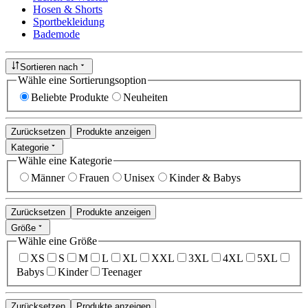
Hosen & Shorts
Sportbekleidung
Bademode
Sortieren nach
Wähle eine Sortierungsoption
Beliebte Produkte
Neuheiten
Zurücksetzen
Produkte anzeigen
Kategorie
Wähle eine Kategorie
Männer
Frauen
Unisex
Kinder & Babys
Zurücksetzen
Produkte anzeigen
Größe
Wähle eine Größe
XS
S
M
L
XL
XXL
3XL
4XL
5XL
Babys
Kinder
Teenager
Zurücksetzen
Produkte anzeigen