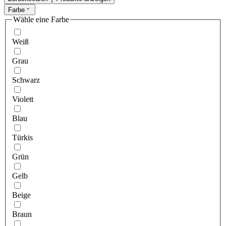
Farbe
Wähle eine Farbe
Weiß
Grau
Schwarz
Violett
Blau
Türkis
Grün
Gelb
Beige
Braun