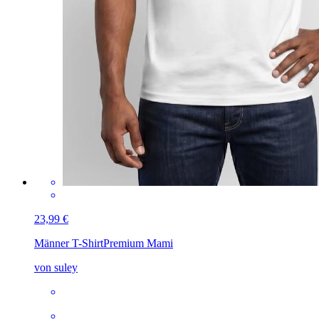
23,99 €
Männer T-Shirt
Premium Mami
von suley