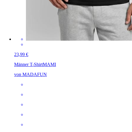
23,99 €
Männer T-Shirt
MAMI
von MADAFUN