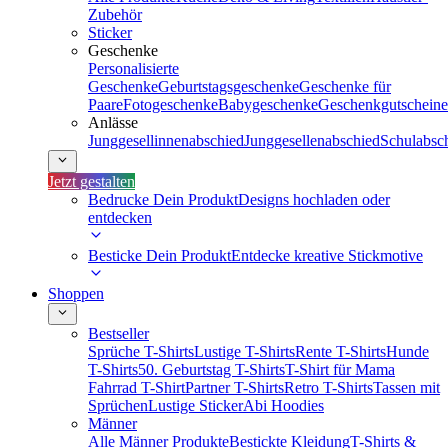
Zubehör
Sticker
Geschenke
Personalisierte
Geschenke
Geburtstagsgeschenke
Geschenke für
Paare
Fotogeschenke
Babygeschenke
Geschenkgutscheine
Anlässe
Junggesellinnenabschied
Junggesellenabschied
Schulabsc
Jetzt gestalten
Bedrucke Dein Produkt
Designs hochladen oder
entdecken
Besticke Dein Produkt
Entdecke kreative Stickmotive
Shoppen
Bestseller
Sprüche T-Shirts
Lustige T-Shirts
Rente T-Shirts
Hunde
T-Shirts
50. Geburtstag T-Shirts
T-Shirt für Mama
Fahrrad T-Shirt
Partner T-Shirts
Retro T-Shirts
Tassen mit
Sprüchen
Lustige Sticker
Abi Hoodies
Männer
Alle Männer Produkte
Bestickte Kleidung
T-Shirts &