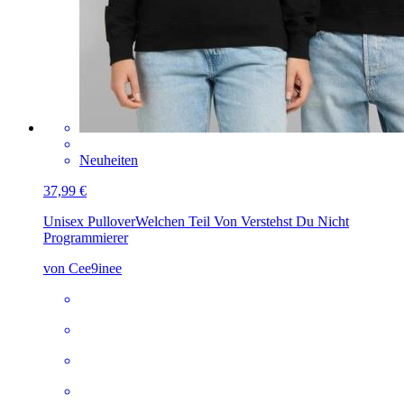
Neuheiten
37,99 €
Unisex Pullover
Welchen Teil Von Verstehst Du Nicht
Programmierer
von Cee9inee