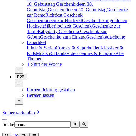
18. Geburtstag
Geschenkideen 30.
Geburtstag
Geschenkideen 50. Geburtstag
Geschenke
zur Rente
Richtfest Geschenk
Geschenkideen zur Hochzeit
Geschenk zur goldenen
Hochzeit
Silberhochzeit Geschenk
Geschenke zur
Taufe
Babyparty Geschenke
Geschenk zur
Geburt
Geschenke zum Einzug
Geschenkgutscheine
Fanartikel
Filme & Serien
Comics & Superhelden
Klassiker &
Kids
Musik & Bands
Video-Games & E-Sports
Alle
Themen
T-Shirt der Woche
B2B
Firmenkleidung gestalten
Beraten lassen
Selber verkaufen
Suche