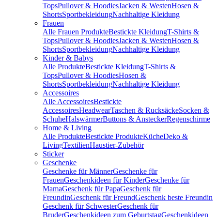
Tops
Pullover & Hoodies
Jacken & Westen
Hosen &
Shorts
Sportbekleidung
Nachhaltige Kleidung
Frauen
Alle Frauen Produkte
Bestickte Kleidung
T-Shirts &
Tops
Pullover & Hoodies
Jacken & Westen
Hosen &
Shorts
Sportbekleidung
Nachhaltige Kleidung
Kinder & Babys
Alle Produkte
Bestickte Kleidung
T-Shirts &
Tops
Pullover & Hoodies
Hosen &
Shorts
Sportbekleidung
Nachhaltige Kleidung
Accessoires
Alle Accessoires
Bestickte
Accessoires
Headwear
Taschen & Rucksäcke
Socken &
Schuhe
Halswärmer
Buttons & Anstecker
Regenschirme
Home & Living
Alle Produkte
Bestickte Produkte
Küche
Deko &
Living
Textilien
Haustier-Zubehör
Sticker
Geschenke
Geschenke für Männer
Geschenke für
Frauen
Geschenkideen für Kinder
Geschenke für
Mama
Geschenk für Papa
Geschenk für
Freundin
Geschenk für Freund
Geschenk beste Freundin
Geschenk für Schwester
Geschenk für
Bruder
Geschenkideen zum Geburtstag
Geschenkideen