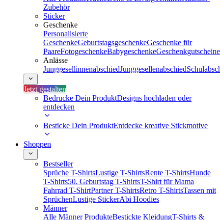
Zubehör
Sticker
Geschenke
Personalisierte
Geschenke
Geburtstagsgeschenke
Geschenke für
Paare
Fotogeschenke
Babygeschenke
Geschenkgutscheine
Anlässe
Junggesellinnenabschied
Junggesellenabschied
Schulabsc
Jetzt gestalten
Bedrucke Dein Produkt
Designs hochladen oder
entdecken
Besticke Dein Produkt
Entdecke kreative Stickmotive
Shoppen
Bestseller
Sprüche T-Shirts
Lustige T-Shirts
Rente T-Shirts
Hunde
T-Shirts
50. Geburtstag T-Shirts
T-Shirt für Mama
Fahrrad T-Shirt
Partner T-Shirts
Retro T-Shirts
Tassen mit
Sprüchen
Lustige Sticker
Abi Hoodies
Männer
Alle Männer Produkte
Bestickte Kleidung
T-Shirts &