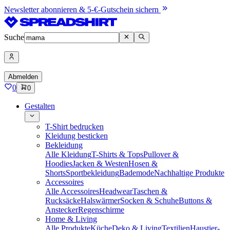
Newsletter abonnieren & 5-€-Gutschein sichern
Suche
Abmelden
0
0
Gestalten
T-Shirt bedrucken
Kleidung besticken
Bekleidung
Alle Kleidung
T-Shirts & Tops
Pullover &
Hoodies
Jacken & Westen
Hosen &
Shorts
Sportbekleidung
Bademode
Nachhaltige Produkte
Accessoires
Alle Accessoires
Headwear
Taschen &
Rucksäcke
Halswärmer
Socken & Schuhe
Buttons &
Anstecker
Regenschirme
Home & Living
Alle Produkte
Küche
Deko & Living
Textilien
Haustier-