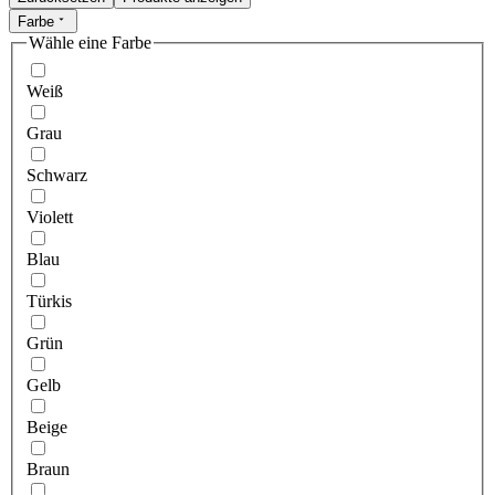
Farbe
Wähle eine Farbe
Weiß
Grau
Schwarz
Violett
Blau
Türkis
Grün
Gelb
Beige
Braun