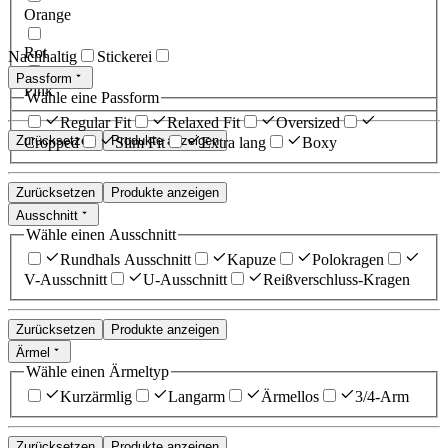
Orange
Rot
Nachhaltig
Stickerei
Passform
Pink
Wähle eine Passform
Regular Fit
Relaxed Fit
Oversized
Zurücksetzen
Produkte anzeigen
Cropped
Slim Fit
Extra lang
Boxy
Zurücksetzen
Produkte anzeigen
Ausschnitt
Wähle einen Ausschnitt
Rundhals Ausschnitt
Kapuze
Polokragen
V-Ausschnitt
U-Ausschnitt
Reißverschluss-Kragen
Zurücksetzen
Produkte anzeigen
Ärmel
Wähle einen Ärmeltyp
Kurzärmlig
Langarm
Ärmellos
3/4-Arm
Zurücksetzen
Produkte anzeigen