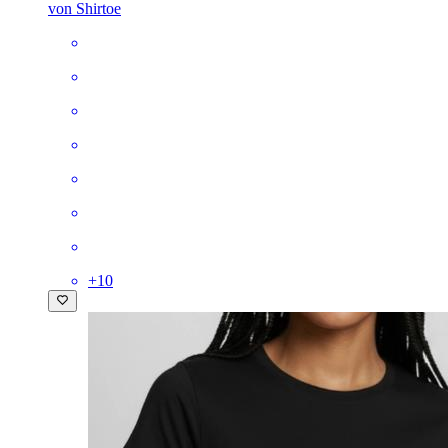
von Shirtoe
+
10