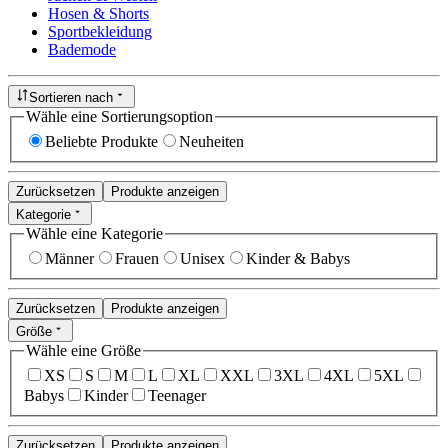
Hosen & Shorts
Sportbekleidung
Bademode
Sortieren nach
Wähle eine Sortierungsoption
Beliebte Produkte
Neuheiten
Zurücksetzen
Produkte anzeigen
Kategorie
Wähle eine Kategorie
Männer
Frauen
Unisex
Kinder & Babys
Zurücksetzen
Produkte anzeigen
Größe
Wähle eine Größe
XS
S
M
L
XL
XXL
3XL
4XL
5XL
Babys
Kinder
Teenager
Zurücksetzen
Produkte anzeigen