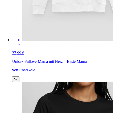
37,99 €
Unisex Pullover
Mama mit Herz – Beste Mama
von RoseGold