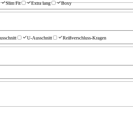
Slim Fit
Extra lang
Boxy
sschnitt
U-Ausschnitt
Reißverschluss-Kragen