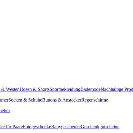
n & Westen
Hosen & Shorts
Sportbekleidung
Bademode
Nachhaltige Pro
rmer
Socken & Schuhe
Buttons & Anstecker
Regenschirme
behör
ke für Paare
Fotogeschenke
Babygeschenke
Geschenkgutscheine