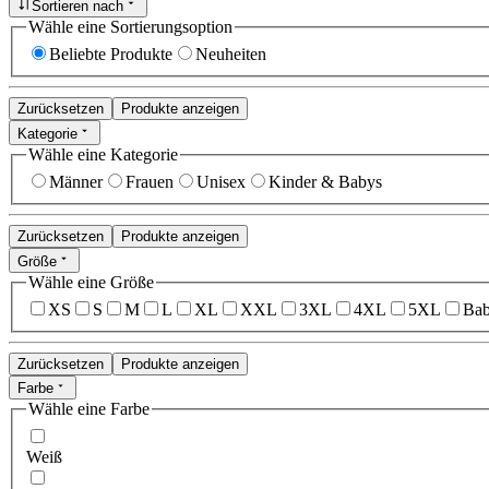
Sortieren nach
Wähle eine Sortierungsoption
Beliebte Produkte
Neuheiten
Zurücksetzen
Produkte anzeigen
Kategorie
Wähle eine Kategorie
Männer
Frauen
Unisex
Kinder & Babys
Zurücksetzen
Produkte anzeigen
Größe
Wähle eine Größe
XS
S
M
L
XL
XXL
3XL
4XL
5XL
Bab
Zurücksetzen
Produkte anzeigen
Farbe
Wähle eine Farbe
Weiß