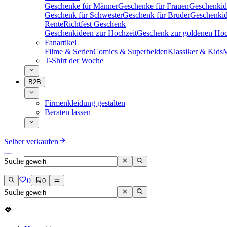
Geschenke für Männer
Geschenke für Frauen
Geschenkid
Geschenk für Schwester
Geschenk für Bruder
Geschenkid
Rente
Richtfest Geschenk
Geschenkideen zur Hochzeit
Geschenk zur goldenen Hoc
Fanartikel
Filme & Serien
Comics & Superhelden
Klassiker & Kids
M
T-Shirt der Woche
B2B
Firmenkleidung gestalten
Beraten lassen
Selber verkaufen
Suche
0
0
Suche