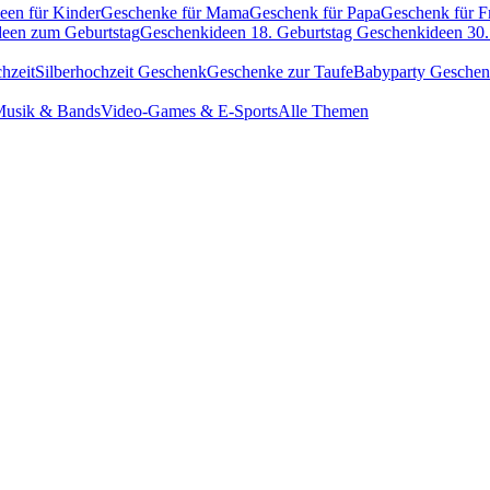
een für Kinder
Geschenke für Mama
Geschenk für Papa
Geschenk für F
een zum Geburtstag
Geschenkideen 18. Geburtstag
Geschenkideen 30.
hzeit
Silberhochzeit Geschenk
Geschenke zur Taufe
Babyparty Gesche
usik & Bands
Video-Games & E-Sports
Alle Themen