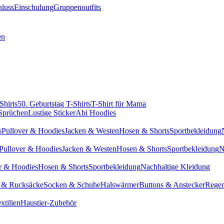
hluss
Einschulung
Gruppenoutfits
en
Shirts
50. Geburtstag T-Shirts
T-Shirt für Mama
 Sprüchen
Lustige Sticker
Abi Hoodies
s
Pullover & Hoodies
Jacken & Westen
Hosen & Shorts
Sportbekleidung
Pullover & Hoodies
Jacken & Westen
Hosen & Shorts
Sportbekleidung
N
r & Hoodies
Hosen & Shorts
Sportbekleidung
Nachhaltige Kleidung
 & Rucksäcke
Socken & Schuhe
Halswärmer
Buttons & Anstecker
Regen
xtilien
Haustier-Zubehör