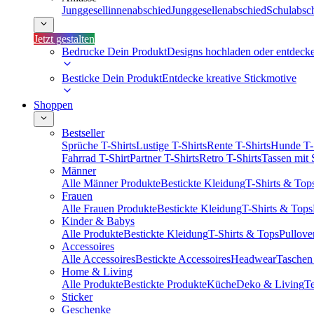
Junggesellinnenabschied
Junggesellenabschied
Schulabsc
Jetzt gestalten
Bedrucke Dein Produkt
Designs hochladen oder entdeck
Besticke Dein Produkt
Entdecke kreative Stickmotive
Shoppen
Bestseller
Sprüche T-Shirts
Lustige T-Shirts
Rente T-Shirts
Hunde T-
Fahrrad T-Shirt
Partner T-Shirts
Retro T-Shirts
Tassen mit
Männer
Alle Männer Produkte
Bestickte Kleidung
T-Shirts & Top
Frauen
Alle Frauen Produkte
Bestickte Kleidung
T-Shirts & Tops
Kinder & Babys
Alle Produkte
Bestickte Kleidung
T-Shirts & Tops
Pullove
Accessoires
Alle Accessoires
Bestickte Accessoires
Headwear
Taschen
Home & Living
Alle Produkte
Bestickte Produkte
Küche
Deko & Living
Te
Sticker
Geschenke