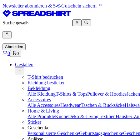
Newsletter abonnieren & 5-€-Gutschein sichern
Suche
Abmelden
0
0
Gestalten
T-Shirt bedrucken
Kleidung besticken
Bekleidung
Alle Kleidung
T-Shirts & Tops
Pullover & Hoodies
Jacke
Accessoires
Alle Accessoires
Headwear
Taschen & Rucksäcke
Halswä
Home & Living
Alle Produkte
Küche
Deko & Living
Textilien
Haustier-Zu
Sticker
Geschenke
Personalisierte Geschenke
Geburtstagsgeschenke
Geschen
Anlässe