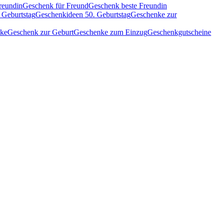
reundin
Geschenk für Freund
Geschenk beste Freundin
 Geburtstag
Geschenkideen 50. Geburtstag
Geschenke zur
nke
Geschenk zur Geburt
Geschenke zum Einzug
Geschenkgutscheine