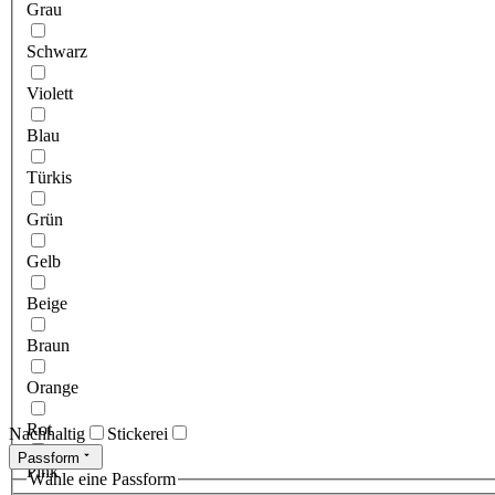
Grau
Schwarz
Violett
Blau
Türkis
Grün
Gelb
Beige
Braun
Orange
Rot
Nachhaltig
Stickerei
Passform
Pink
Wähle eine Passform