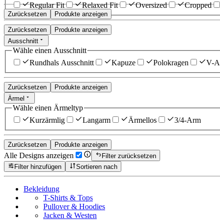
Regular Fit
Relaxed Fit
Oversized
Cropped
Zurücksetzen
Produkte anzeigen
Zurücksetzen
Produkte anzeigen
Ausschnitt
Wähle einen Ausschnitt
Rundhals Ausschnitt
Kapuze
Polokragen
V-Au
Zurücksetzen
Produkte anzeigen
Ärmel
Wähle einen Ärmeltyp
Kurzärmlig
Langarm
Ärmellos
3/4-Arm
Zurücksetzen
Produkte anzeigen
Alle Designs anzeigen
Filter zurücksetzen
Filter hinzufügen
Sortieren nach
Bekleidung
T-Shirts & Tops
Pullover & Hoodies
Jacken & Westen