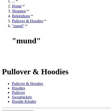
...
Home
Shoppen
Bekleidung
Pullover & Hoodies
"mund"
"
mund
"
Pullover & Hoodies
Pullover & Hoodies
Hoodies
Pullover
Sweatjacken
Hoodie Kleider