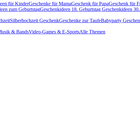
een für Kinder
Geschenke für Mama
Geschenk für Papa
Geschenk für F
een zum Geburtstag
Geschenkideen 18. Geburtstag
Geschenkideen 30.
hzeit
Silberhochzeit Geschenk
Geschenke zur Taufe
Babyparty Gesche
usik & Bands
Video-Games & E-Sports
Alle Themen