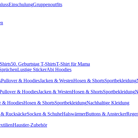
hluss
Einschulung
Gruppenoutfits
en
Shirts
50. Geburtstag T-Shirts
T-Shirt für Mama
 Sprüchen
Lustige Sticker
Abi Hoodies
s
Pullover & Hoodies
Jacken & Westen
Hosen & Shorts
Sportbekleidung
Pullover & Hoodies
Jacken & Westen
Hosen & Shorts
Sportbekleidung
N
r & Hoodies
Hosen & Shorts
Sportbekleidung
Nachhaltige Kleidung
 & Rucksäcke
Socken & Schuhe
Halswärmer
Buttons & Anstecker
Regen
xtilien
Haustier-Zubehör