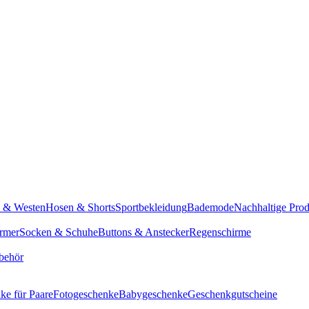
n & Westen
Hosen & Shorts
Sportbekleidung
Bademode
Nachhaltige Pro
rmer
Socken & Schuhe
Buttons & Anstecker
Regenschirme
behör
ke für Paare
Fotogeschenke
Babygeschenke
Geschenkgutscheine