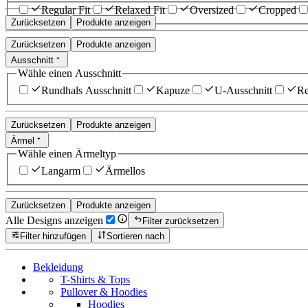
Regular Fit
Relaxed Fit
Oversized
Cropped
Zurücksetzen
Produkte anzeigen
Zurücksetzen
Produkte anzeigen
Ausschnitt
Wähle einen Ausschnitt
Rundhals Ausschnitt
Kapuze
U-Ausschnitt
Re
Zurücksetzen
Produkte anzeigen
Ärmel
Wähle einen Ärmeltyp
Langarm
Ärmellos
Zurücksetzen
Produkte anzeigen
Alle Designs anzeigen
Filter zurücksetzen
Filter hinzufügen
Sortieren nach
Bekleidung
T-Shirts & Tops
Pullover & Hoodies
Hoodies