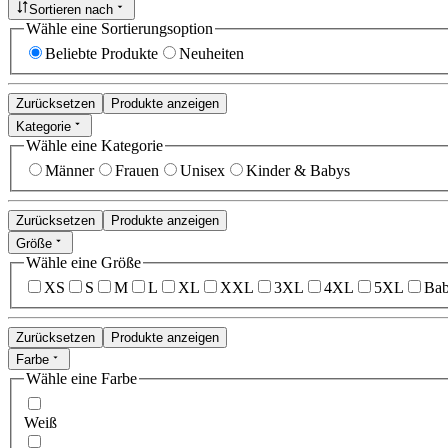
Sortieren nach
Wähle eine Sortierungsoption
Beliebte Produkte
Neuheiten
Zurücksetzen
Produkte anzeigen
Kategorie
Wähle eine Kategorie
Männer
Frauen
Unisex
Kinder & Babys
Zurücksetzen
Produkte anzeigen
Größe
Wähle eine Größe
XS
S
M
L
XL
XXL
3XL
4XL
5XL
Bab
Zurücksetzen
Produkte anzeigen
Farbe
Wähle eine Farbe
Weiß