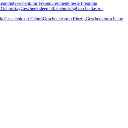
reundin
Geschenk für Freund
Geschenk beste Freundin
 Geburtstag
Geschenkideen 50. Geburtstag
Geschenke zur
nke
Geschenk zur Geburt
Geschenke zum Einzug
Geschenkgutscheine