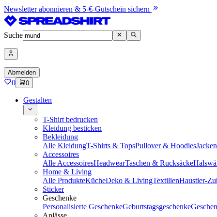
Newsletter abonnieren & 5-€-Gutschein sichern
Suche
Abmelden
0
0
Gestalten
T-Shirt bedrucken
Kleidung besticken
Bekleidung
Alle Kleidung
T-Shirts & Tops
Pullover & Hoodies
Jacke
Accessoires
Alle Accessoires
Headwear
Taschen & Rucksäcke
Halswä
Home & Living
Alle Produkte
Küche
Deko & Living
Textilien
Haustier-Zu
Sticker
Geschenke
Personalisierte Geschenke
Geburtstagsgeschenke
Geschen
Anlässe