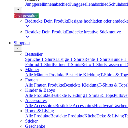
Junggesellinnenabschied
Junggesellenabschied
Schulabsc
Jetzt gestalten
Bedrucke Dein Produkt
Designs hochladen oder entdeck
Besticke Dein Produkt
Entdecke kreative Stickmotive
Shoppen
Bestseller
Sprüche T-Shirts
Lustige T-Shirts
Rente T-Shirts
Hunde T-
Fahrrad T-Shirt
Partner T-Shirts
Retro T-Shirts
Tassen mit
Männer
Alle Männer Produkte
Bestickte Kleidung
T-Shirts & Top
Frauen
Alle Frauen Produkte
Bestickte Kleidung
T-Shirts & Tops
Kinder & Babys
Alle Produkte
Bestickte Kleidung
T-Shirts & Tops
Pullove
Accessoires
Alle Accessoires
Bestickte Accessoires
Headwear
Taschen
Home & Living
Alle Produkte
Bestickte Produkte
Küche
Deko & Living
Te
Sticker
Geschenke