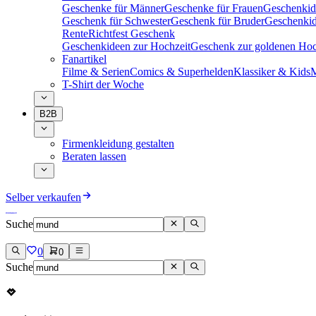
Geschenke für Männer
Geschenke für Frauen
Geschenkid
Geschenk für Schwester
Geschenk für Bruder
Geschenkid
Rente
Richtfest Geschenk
Geschenkideen zur Hochzeit
Geschenk zur goldenen Hoc
Fanartikel
Filme & Serien
Comics & Superhelden
Klassiker & Kids
M
T-Shirt der Woche
B2B
Firmenkleidung gestalten
Beraten lassen
Selber verkaufen
Suche
0
0
Suche