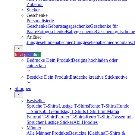
Zubehör
Sticker
Geschenke
Personalisierte
Geschenke
Geburtstagsgeschenke
Geschenke für
Paare
Fotogeschenke
Babygeschenke
Geschenkgutscheine
Anlässe
Junggesellinnenabschied
Junggesellenabschied
Schulabsc
Jetzt gestalten
Bedrucke Dein Produkt
Designs hochladen oder
entdecken
Besticke Dein Produkt
Entdecke kreative Stickmotive
Shoppen
Bestseller
Sprüche T-Shirts
Lustige T-Shirts
Rente T-Shirts
Hunde
T-Shirts
50. Geburtstag T-Shirts
T-Shirt für Mama
Fahrrad T-Shirt
Partner T-Shirts
Retro T-Shirts
Tassen mit
Sprüchen
Lustige Sticker
Abi Hoodies
Männer
Alle Männer Produkte
Bestickte Kleidung
T-Shirts &