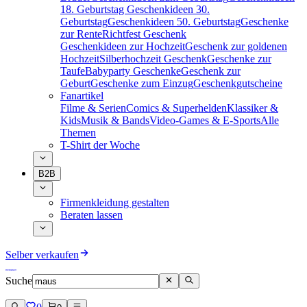
18. Geburtstag
Geschenkideen 30.
Geburtstag
Geschenkideen 50. Geburtstag
Geschenke
zur Rente
Richtfest Geschenk
Geschenkideen zur Hochzeit
Geschenk zur goldenen
Hochzeit
Silberhochzeit Geschenk
Geschenke zur
Taufe
Babyparty Geschenke
Geschenk zur
Geburt
Geschenke zum Einzug
Geschenkgutscheine
Fanartikel
Filme & Serien
Comics & Superhelden
Klassiker &
Kids
Musik & Bands
Video-Games & E-Sports
Alle
Themen
T-Shirt der Woche
B2B
Firmenkleidung gestalten
Beraten lassen
Selber verkaufen
Suche