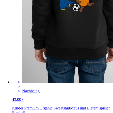
Nachhaltig
43,99 €
Kinder Premium Organic Sweatshirt
Maus und Elefant spielen
Fussball