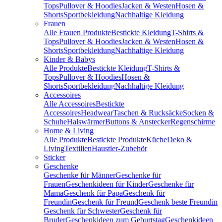
Tops
Pullover & Hoodies
Jacken & Westen
Hosen &
Shorts
Sportbekleidung
Nachhaltige Kleidung
Frauen
Alle Frauen Produkte
Bestickte Kleidung
T-Shirts &
Tops
Pullover & Hoodies
Jacken & Westen
Hosen &
Shorts
Sportbekleidung
Nachhaltige Kleidung
Kinder & Babys
Alle Produkte
Bestickte Kleidung
T-Shirts &
Tops
Pullover & Hoodies
Hosen &
Shorts
Sportbekleidung
Nachhaltige Kleidung
Accessoires
Alle Accessoires
Bestickte
Accessoires
Headwear
Taschen & Rucksäcke
Socken &
Schuhe
Halswärmer
Buttons & Anstecker
Regenschirme
Home & Living
Alle Produkte
Bestickte Produkte
Küche
Deko &
Living
Textilien
Haustier-Zubehör
Sticker
Geschenke
Geschenke für Männer
Geschenke für
Frauen
Geschenkideen für Kinder
Geschenke für
Mama
Geschenk für Papa
Geschenk für
Freundin
Geschenk für Freund
Geschenk beste Freundin
Geschenk für Schwester
Geschenk für
Bruder
Geschenkideen zum Geburtstag
Geschenkideen