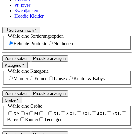
Pullover
Sweatjacken
Hoodie Kleider
Sortieren nach
Wähle eine Sortierungsoption
Beliebte Produkte
Neuheiten
Zurücksetzen
Produkte anzeigen
Kategorie
Wähle eine Kategorie
Männer
Frauen
Unisex
Kinder & Babys
Zurücksetzen
Produkte anzeigen
Größe
Wähle eine Größe
XS
S
M
L
XL
XXL
3XL
4XL
5XL
Babys
Kinder
Teenager