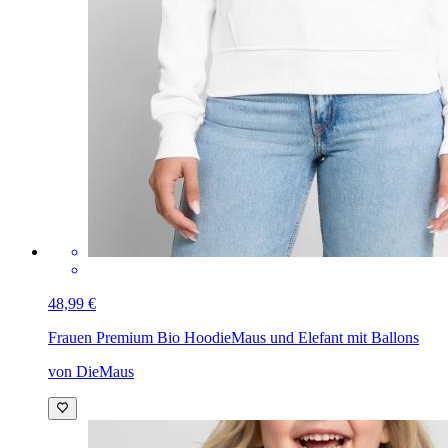
48,99 €
Frauen Premium Bio Hoodie
Maus und Elefant mit Ballons
von DieMaus