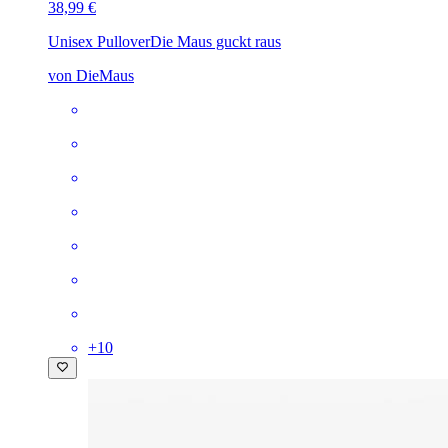
38,99 €
Unisex Pullover
Die Maus guckt raus
von DieMaus
+
10