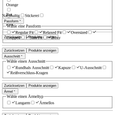
Orange
Rot
Nachhaltig
Stickerei
Passform
Pink
Wähle eine Passform
Regular Fit
Relaxed Fit
Oversized
Zurücksetzen
Produkte anzeigen
Cropped
Slim Fit
Boxy
Zurücksetzen
Produkte anzeigen
Ausschnitt
Wähle einen Ausschnitt
Rundhals Ausschnitt
Kapuze
U-Ausschnitt
Reißverschluss-Kragen
Zurücksetzen
Produkte anzeigen
Ärmel
Wähle einen Ärmeltyp
Langarm
Ärmellos