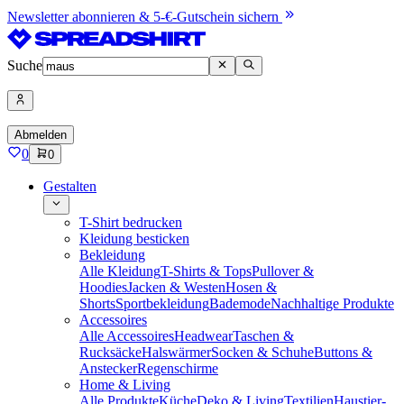
Newsletter abonnieren & 5-€-Gutschein sichern
Suche
Abmelden
0
0
Gestalten
T-Shirt bedrucken
Kleidung besticken
Bekleidung
Alle Kleidung
T-Shirts & Tops
Pullover &
Hoodies
Jacken & Westen
Hosen &
Shorts
Sportbekleidung
Bademode
Nachhaltige Produkte
Accessoires
Alle Accessoires
Headwear
Taschen &
Rucksäcke
Halswärmer
Socken & Schuhe
Buttons &
Anstecker
Regenschirme
Home & Living
Alle Produkte
Küche
Deko & Living
Textilien
Haustier-