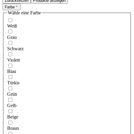
Zurücksetzen
Produkte anzeigen
Farbe
Wähle eine Farbe
Weiß
Grau
Schwarz
Violett
Blau
Türkis
Grün
Gelb
Beige
Braun