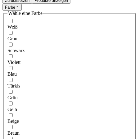
Zurücksetzen
Produkte anzeigen
Farbe
Wähle eine Farbe
Weiß
Grau
Schwarz
Violett
Blau
Türkis
Grün
Gelb
Beige
Braun