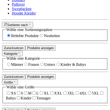
Pullover
Sweatjacken
Hoodie Kleider
Sortieren nach
Wähle eine Sortierungsoption
Beliebte Produkte
Neuheiten
Zurücksetzen
Produkte anzeigen
Kategorie
Wähle eine Kategorie
Männer
Frauen
Unisex
Kinder & Babys
Zurücksetzen
Produkte anzeigen
Größe
Wähle eine Größe
XS
S
M
L
XL
XXL
3XL
4XL
5XL
Babys
Kinder
Teenager