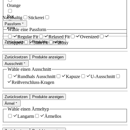
Orange
Rot
Nachhaltig
Stickerei
Passform
Pink
Wähle eine Passform
Regular Fit
Relaxed Fit
Oversized
Zurücksetzen
Produkte anzeigen
Cropped
Slim Fit
Boxy
Zurücksetzen
Produkte anzeigen
Ausschnitt
Wähle einen Ausschnitt
Rundhals Ausschnitt
Kapuze
U-Ausschnitt
Reißverschluss-Kragen
Zurücksetzen
Produkte anzeigen
Ärmel
Wähle einen Ärmeltyp
Langarm
Ärmellos