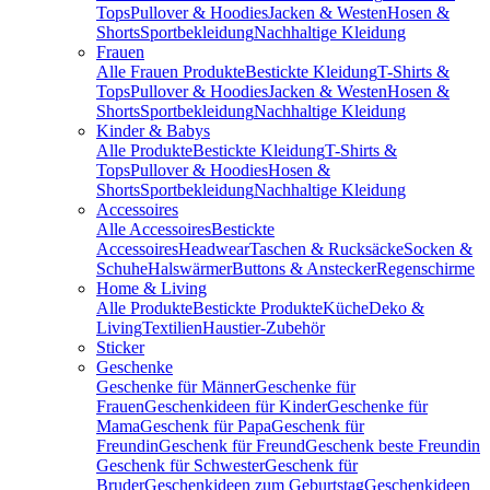
Tops
Pullover & Hoodies
Jacken & Westen
Hosen &
Shorts
Sportbekleidung
Nachhaltige Kleidung
Frauen
Alle Frauen Produkte
Bestickte Kleidung
T-Shirts &
Tops
Pullover & Hoodies
Jacken & Westen
Hosen &
Shorts
Sportbekleidung
Nachhaltige Kleidung
Kinder & Babys
Alle Produkte
Bestickte Kleidung
T-Shirts &
Tops
Pullover & Hoodies
Hosen &
Shorts
Sportbekleidung
Nachhaltige Kleidung
Accessoires
Alle Accessoires
Bestickte
Accessoires
Headwear
Taschen & Rucksäcke
Socken &
Schuhe
Halswärmer
Buttons & Anstecker
Regenschirme
Home & Living
Alle Produkte
Bestickte Produkte
Küche
Deko &
Living
Textilien
Haustier-Zubehör
Sticker
Geschenke
Geschenke für Männer
Geschenke für
Frauen
Geschenkideen für Kinder
Geschenke für
Mama
Geschenk für Papa
Geschenk für
Freundin
Geschenk für Freund
Geschenk beste Freundin
Geschenk für Schwester
Geschenk für
Bruder
Geschenkideen zum Geburtstag
Geschenkideen