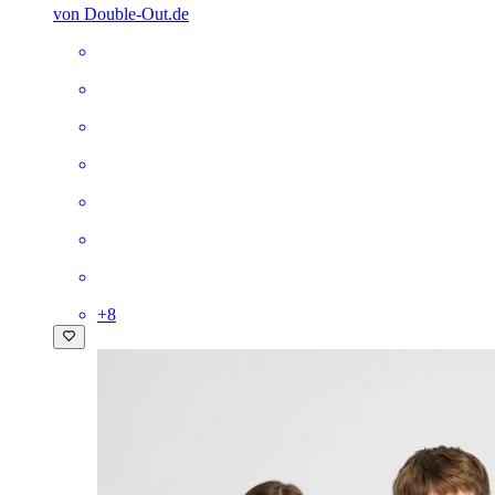
von Double-Out.de
+
8