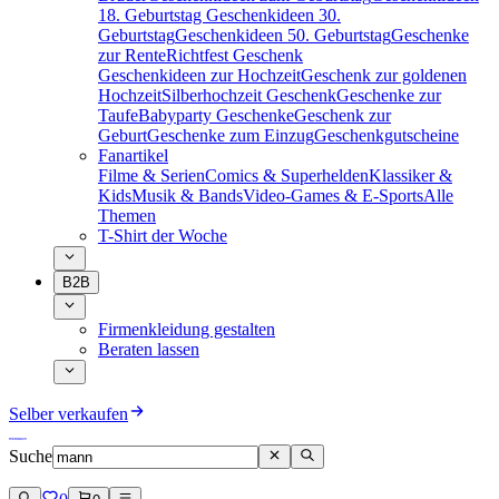
18. Geburtstag
Geschenkideen 30.
Geburtstag
Geschenkideen 50. Geburtstag
Geschenke
zur Rente
Richtfest Geschenk
Geschenkideen zur Hochzeit
Geschenk zur goldenen
Hochzeit
Silberhochzeit Geschenk
Geschenke zur
Taufe
Babyparty Geschenke
Geschenk zur
Geburt
Geschenke zum Einzug
Geschenkgutscheine
Fanartikel
Filme & Serien
Comics & Superhelden
Klassiker &
Kids
Musik & Bands
Video-Games & E-Sports
Alle
Themen
T-Shirt der Woche
B2B
Firmenkleidung gestalten
Beraten lassen
Selber verkaufen
Suche