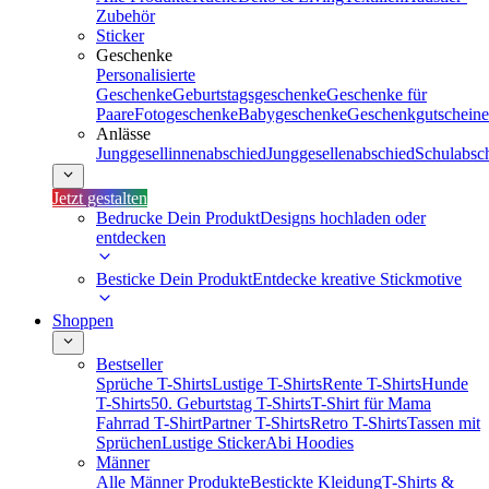
Zubehör
Sticker
Geschenke
Personalisierte
Geschenke
Geburtstagsgeschenke
Geschenke für
Paare
Fotogeschenke
Babygeschenke
Geschenkgutscheine
Anlässe
Junggesellinnenabschied
Junggesellenabschied
Schulabsc
Jetzt gestalten
Bedrucke Dein Produkt
Designs hochladen oder
entdecken
Besticke Dein Produkt
Entdecke kreative Stickmotive
Shoppen
Bestseller
Sprüche T-Shirts
Lustige T-Shirts
Rente T-Shirts
Hunde
T-Shirts
50. Geburtstag T-Shirts
T-Shirt für Mama
Fahrrad T-Shirt
Partner T-Shirts
Retro T-Shirts
Tassen mit
Sprüchen
Lustige Sticker
Abi Hoodies
Männer
Alle Männer Produkte
Bestickte Kleidung
T-Shirts &