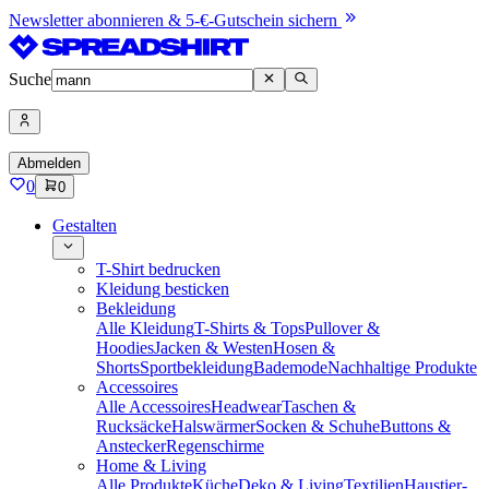
Newsletter abonnieren & 5-€-Gutschein sichern
Suche
Abmelden
0
0
Gestalten
T-Shirt bedrucken
Kleidung besticken
Bekleidung
Alle Kleidung
T-Shirts & Tops
Pullover &
Hoodies
Jacken & Westen
Hosen &
Shorts
Sportbekleidung
Bademode
Nachhaltige Produkte
Accessoires
Alle Accessoires
Headwear
Taschen &
Rucksäcke
Halswärmer
Socken & Schuhe
Buttons &
Anstecker
Regenschirme
Home & Living
Alle Produkte
Küche
Deko & Living
Textilien
Haustier-