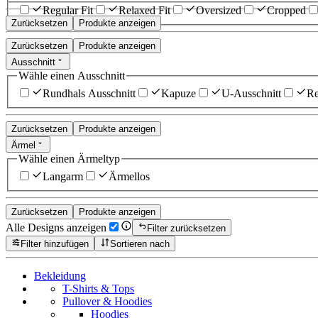
Regular Fit
Relaxed Fit
Oversized
Cropped
Zurücksetzen
Produkte anzeigen
Zurücksetzen
Produkte anzeigen
Ausschnitt
Wähle einen Ausschnitt
Rundhals Ausschnitt
Kapuze
U-Ausschnitt
Re
Zurücksetzen
Produkte anzeigen
Ärmel
Wähle einen Ärmeltyp
Langarm
Ärmellos
Zurücksetzen
Produkte anzeigen
Alle Designs anzeigen
Filter zurücksetzen
Filter hinzufügen
Sortieren nach
Bekleidung
T-Shirts & Tops
Pullover & Hoodies
Hoodies