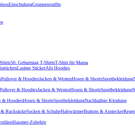
hluss
Einschulung
Gruppenoutfits
en
Shirts
50. Geburtstag T-Shirts
T-Shirt für Mama
 Sprüchen
Lustige Sticker
Abi Hoodies
s
Pullover & Hoodies
Jacken & Westen
Hosen & Shorts
Sportbekleidung
Pullover & Hoodies
Jacken & Westen
Hosen & Shorts
Sportbekleidung
N
r & Hoodies
Hosen & Shorts
Sportbekleidung
Nachhaltige Kleidung
 & Rucksäcke
Socken & Schuhe
Halswärmer
Buttons & Anstecker
Regen
xtilien
Haustier-Zubehör