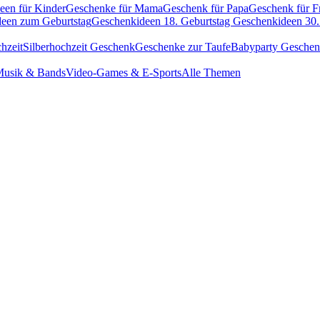
een für Kinder
Geschenke für Mama
Geschenk für Papa
Geschenk für F
een zum Geburtstag
Geschenkideen 18. Geburtstag
Geschenkideen 30.
hzeit
Silberhochzeit Geschenk
Geschenke zur Taufe
Babyparty Gesche
usik & Bands
Video-Games & E-Sports
Alle Themen