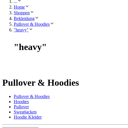
...
Home
Shoppen
Bekleidung
Pullover & Hoodies
"heavy"
"
heavy
"
Pullover & Hoodies
Pullover & Hoodies
Hoodies
Pullover
Sweatjacken
Hoodie Kleider