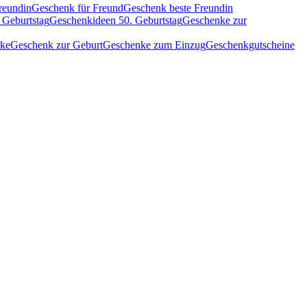
reundin
Geschenk für Freund
Geschenk beste Freundin
 Geburtstag
Geschenkideen 50. Geburtstag
Geschenke zur
nke
Geschenk zur Geburt
Geschenke zum Einzug
Geschenkgutscheine