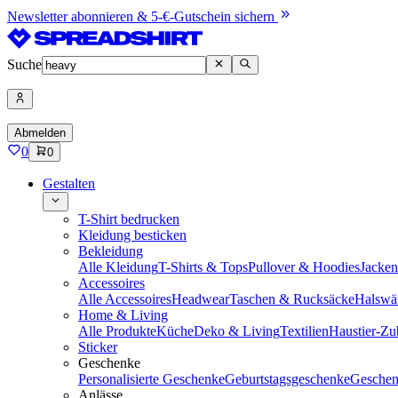
Newsletter abonnieren & 5-€-Gutschein sichern
Suche
Abmelden
0
0
Gestalten
T-Shirt bedrucken
Kleidung besticken
Bekleidung
Alle Kleidung
T-Shirts & Tops
Pullover & Hoodies
Jacke
Accessoires
Alle Accessoires
Headwear
Taschen & Rucksäcke
Halswä
Home & Living
Alle Produkte
Küche
Deko & Living
Textilien
Haustier-Zu
Sticker
Geschenke
Personalisierte Geschenke
Geburtstagsgeschenke
Geschen
Anlässe