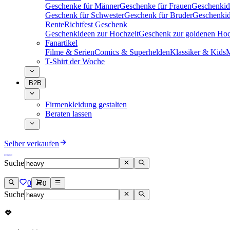
Geschenke für Männer
Geschenke für Frauen
Geschenkid
Geschenk für Schwester
Geschenk für Bruder
Geschenkid
Rente
Richtfest Geschenk
Geschenkideen zur Hochzeit
Geschenk zur goldenen Hoc
Fanartikel
Filme & Serien
Comics & Superhelden
Klassiker & Kids
M
T-Shirt der Woche
B2B
Firmenkleidung gestalten
Beraten lassen
Selber verkaufen
Suche
0
0
Suche