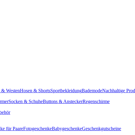
n & Westen
Hosen & Shorts
Sportbekleidung
Bademode
Nachhaltige Pro
rmer
Socken & Schuhe
Buttons & Anstecker
Regenschirme
behör
ke für Paare
Fotogeschenke
Babygeschenke
Geschenkgutscheine