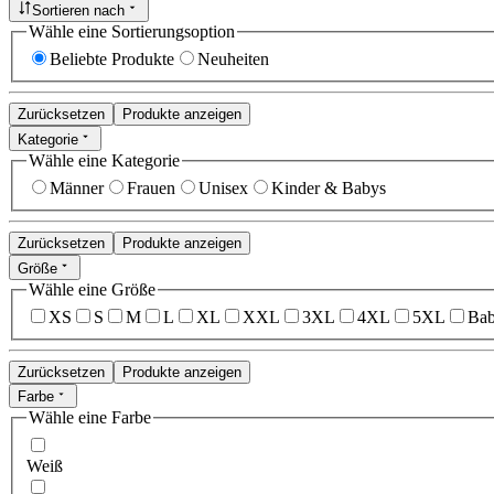
Sortieren nach
Wähle eine Sortierungsoption
Beliebte Produkte
Neuheiten
Zurücksetzen
Produkte anzeigen
Kategorie
Wähle eine Kategorie
Männer
Frauen
Unisex
Kinder & Babys
Zurücksetzen
Produkte anzeigen
Größe
Wähle eine Größe
XS
S
M
L
XL
XXL
3XL
4XL
5XL
Bab
Zurücksetzen
Produkte anzeigen
Farbe
Wähle eine Farbe
Weiß