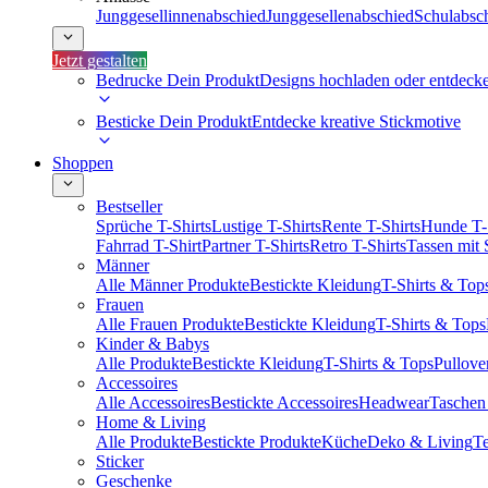
Junggesellinnenabschied
Junggesellenabschied
Schulabsc
Jetzt gestalten
Bedrucke Dein Produkt
Designs hochladen oder entdeck
Besticke Dein Produkt
Entdecke kreative Stickmotive
Shoppen
Bestseller
Sprüche T-Shirts
Lustige T-Shirts
Rente T-Shirts
Hunde T-
Fahrrad T-Shirt
Partner T-Shirts
Retro T-Shirts
Tassen mit
Männer
Alle Männer Produkte
Bestickte Kleidung
T-Shirts & Top
Frauen
Alle Frauen Produkte
Bestickte Kleidung
T-Shirts & Tops
Kinder & Babys
Alle Produkte
Bestickte Kleidung
T-Shirts & Tops
Pullove
Accessoires
Alle Accessoires
Bestickte Accessoires
Headwear
Taschen
Home & Living
Alle Produkte
Bestickte Produkte
Küche
Deko & Living
Te
Sticker
Geschenke