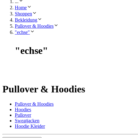
...
Home
Shoppen
Bekleidung
Pullover & Hoodies
"echse"
"
echse
"
Pullover & Hoodies
Pullover & Hoodies
Hoodies
Pullover
Sweatjacken
Hoodie Kleider