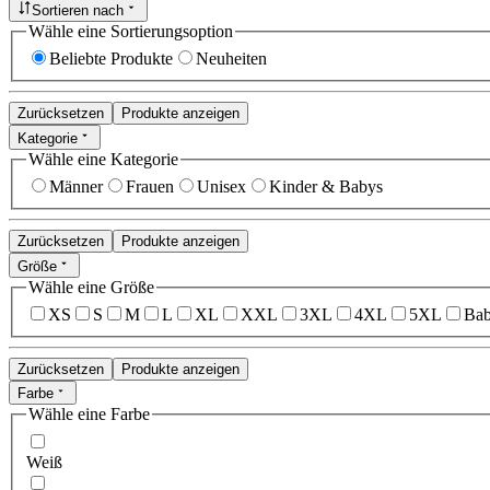
Sortieren nach
Wähle eine Sortierungsoption
Beliebte Produkte
Neuheiten
Zurücksetzen
Produkte anzeigen
Kategorie
Wähle eine Kategorie
Männer
Frauen
Unisex
Kinder & Babys
Zurücksetzen
Produkte anzeigen
Größe
Wähle eine Größe
XS
S
M
L
XL
XXL
3XL
4XL
5XL
Bab
Zurücksetzen
Produkte anzeigen
Farbe
Wähle eine Farbe
Weiß