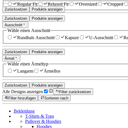
Regular Fit
Relaxed Fit
Oversized
Cropped
Zurücksetzen
Produkte anzeigen
Zurücksetzen
Produkte anzeigen
Ausschnitt
Wähle einen Ausschnitt
Rundhals Ausschnitt
Kapuze
U-Ausschnitt
Re
Zurücksetzen
Produkte anzeigen
Ärmel
Wähle einen Ärmeltyp
Langarm
Ärmellos
Zurücksetzen
Produkte anzeigen
Alle Designs anzeigen
Filter zurücksetzen
Filter hinzufügen
Sortieren nach
Bekleidung
T-Shirts & Tops
Pullover & Hoodies
Hoodies