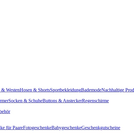
n & Westen
Hosen & Shorts
Sportbekleidung
Bademode
Nachhaltige Pro
rmer
Socken & Schuhe
Buttons & Anstecker
Regenschirme
behör
ke für Paare
Fotogeschenke
Babygeschenke
Geschenkgutscheine