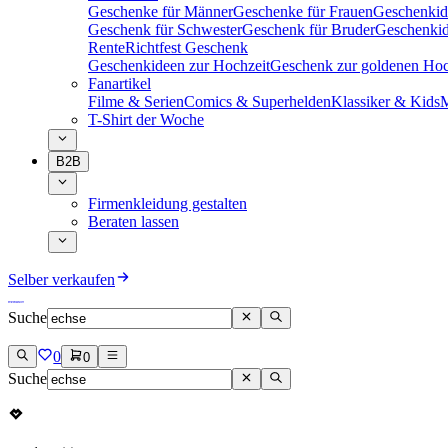
Geschenke für Männer
Geschenke für Frauen
Geschenkid
Geschenk für Schwester
Geschenk für Bruder
Geschenkid
Rente
Richtfest Geschenk
Geschenkideen zur Hochzeit
Geschenk zur goldenen Hoc
Fanartikel
Filme & Serien
Comics & Superhelden
Klassiker & Kids
M
T-Shirt der Woche
B2B
Firmenkleidung gestalten
Beraten lassen
Selber verkaufen
Suche
0
0
Suche