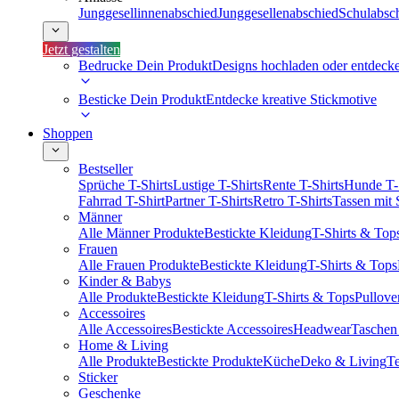
Junggesellinnenabschied
Junggesellenabschied
Schulabsc
Jetzt gestalten
Bedrucke Dein Produkt
Designs hochladen oder entdeck
Besticke Dein Produkt
Entdecke kreative Stickmotive
Shoppen
Bestseller
Sprüche T-Shirts
Lustige T-Shirts
Rente T-Shirts
Hunde T-
Fahrrad T-Shirt
Partner T-Shirts
Retro T-Shirts
Tassen mit
Männer
Alle Männer Produkte
Bestickte Kleidung
T-Shirts & Top
Frauen
Alle Frauen Produkte
Bestickte Kleidung
T-Shirts & Tops
Kinder & Babys
Alle Produkte
Bestickte Kleidung
T-Shirts & Tops
Pullove
Accessoires
Alle Accessoires
Bestickte Accessoires
Headwear
Taschen
Home & Living
Alle Produkte
Bestickte Produkte
Küche
Deko & Living
Te
Sticker
Geschenke