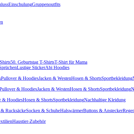
hluss
Einschulung
Gruppenoutfits
en
Shirts
50. Geburtstag T-Shirts
T-Shirt für Mama
 Sprüchen
Lustige Sticker
Abi Hoodies
s
Pullover & Hoodies
Jacken & Westen
Hosen & Shorts
Sportbekleidung
Pullover & Hoodies
Jacken & Westen
Hosen & Shorts
Sportbekleidung
N
r & Hoodies
Hosen & Shorts
Sportbekleidung
Nachhaltige Kleidung
 & Rucksäcke
Socken & Schuhe
Halswärmer
Buttons & Anstecker
Regen
xtilien
Haustier-Zubehör