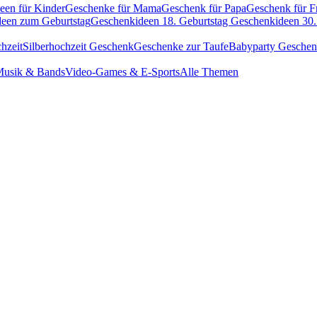
een für Kinder
Geschenke für Mama
Geschenk für Papa
Geschenk für F
een zum Geburtstag
Geschenkideen 18. Geburtstag
Geschenkideen 30.
hzeit
Silberhochzeit Geschenk
Geschenke zur Taufe
Babyparty Gesche
usik & Bands
Video-Games & E-Sports
Alle Themen