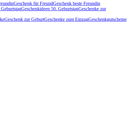
reundin
Geschenk für Freund
Geschenk beste Freundin
 Geburtstag
Geschenkideen 50. Geburtstag
Geschenke zur
nke
Geschenk zur Geburt
Geschenke zum Einzug
Geschenkgutscheine