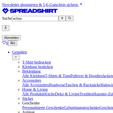
Newsletter abonnieren & 5-€-Gutschein sichern
Suche
Abmelden
0
0
Gestalten
T-Shirt bedrucken
Kleidung besticken
Bekleidung
Alle Kleidung
T-Shirts & Tops
Pullover & Hoodies
Jacke
Accessoires
Alle Accessoires
Headwear
Taschen & Rucksäcke
Halswä
Home & Living
Alle Produkte
Küche
Deko & Living
Textilien
Haustier-Zu
Sticker
Geschenke
Personalisierte Geschenke
Geburtstagsgeschenke
Geschen
Anlässe