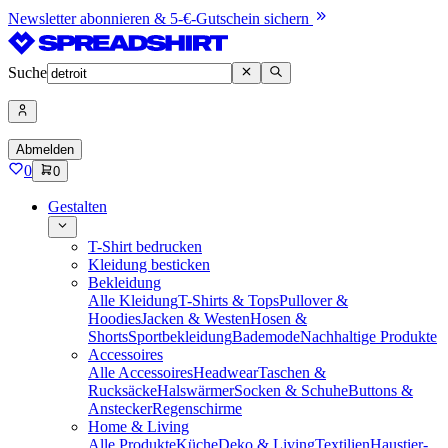
Newsletter abonnieren & 5-€-Gutschein sichern
Suche
Abmelden
0
0
Gestalten
T-Shirt bedrucken
Kleidung besticken
Bekleidung
Alle Kleidung
T-Shirts & Tops
Pullover &
Hoodies
Jacken & Westen
Hosen &
Shorts
Sportbekleidung
Bademode
Nachhaltige Produkte
Accessoires
Alle Accessoires
Headwear
Taschen &
Rucksäcke
Halswärmer
Socken & Schuhe
Buttons &
Anstecker
Regenschirme
Home & Living
Alle Produkte
Küche
Deko & Living
Textilien
Haustier-