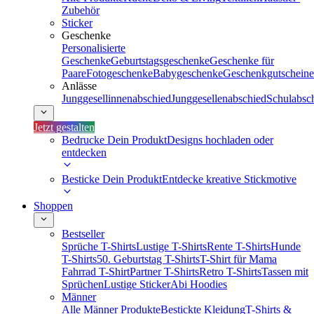
Zubehör
Sticker
Geschenke
Personalisierte
Geschenke
Geburtstagsgeschenke
Geschenke für
Paare
Fotogeschenke
Babygeschenke
Geschenkgutscheine
Anlässe
Junggesellinnenabschied
Junggesellenabschied
Schulabsc
Jetzt gestalten
Bedrucke Dein Produkt
Designs hochladen oder
entdecken
Besticke Dein Produkt
Entdecke kreative Stickmotive
Shoppen
Bestseller
Sprüche T-Shirts
Lustige T-Shirts
Rente T-Shirts
Hunde
T-Shirts
50. Geburtstag T-Shirts
T-Shirt für Mama
Fahrrad T-Shirt
Partner T-Shirts
Retro T-Shirts
Tassen mit
Sprüchen
Lustige Sticker
Abi Hoodies
Männer
Alle Männer Produkte
Bestickte Kleidung
T-Shirts &