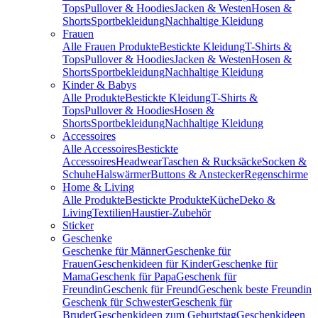
Tops
Pullover & Hoodies
Jacken & Westen
Hosen &
Shorts
Sportbekleidung
Nachhaltige Kleidung
Frauen
Alle Frauen Produkte
Bestickte Kleidung
T-Shirts &
Tops
Pullover & Hoodies
Jacken & Westen
Hosen &
Shorts
Sportbekleidung
Nachhaltige Kleidung
Kinder & Babys
Alle Produkte
Bestickte Kleidung
T-Shirts &
Tops
Pullover & Hoodies
Hosen &
Shorts
Sportbekleidung
Nachhaltige Kleidung
Accessoires
Alle Accessoires
Bestickte
Accessoires
Headwear
Taschen & Rucksäcke
Socken &
Schuhe
Halswärmer
Buttons & Anstecker
Regenschirme
Home & Living
Alle Produkte
Bestickte Produkte
Küche
Deko &
Living
Textilien
Haustier-Zubehör
Sticker
Geschenke
Geschenke für Männer
Geschenke für
Frauen
Geschenkideen für Kinder
Geschenke für
Mama
Geschenk für Papa
Geschenk für
Freundin
Geschenk für Freund
Geschenk beste Freundin
Geschenk für Schwester
Geschenk für
Bruder
Geschenkideen zum Geburtstag
Geschenkideen