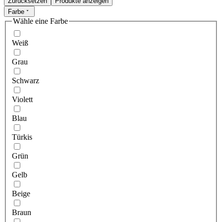
Zurücksetzen
Produkte anzeigen
Farbe
Wähle eine Farbe
Weiß
Grau
Schwarz
Violett
Blau
Türkis
Grün
Gelb
Beige
Braun