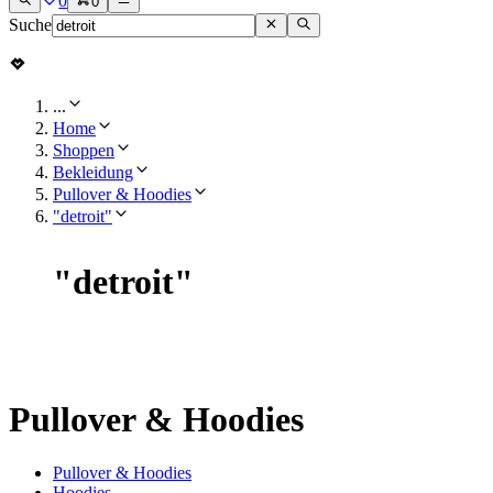
0
0
Suche
...
Home
Shoppen
Bekleidung
Pullover & Hoodies
"detroit"
"
detroit
"
Pullover & Hoodies
Pullover & Hoodies
Hoodies