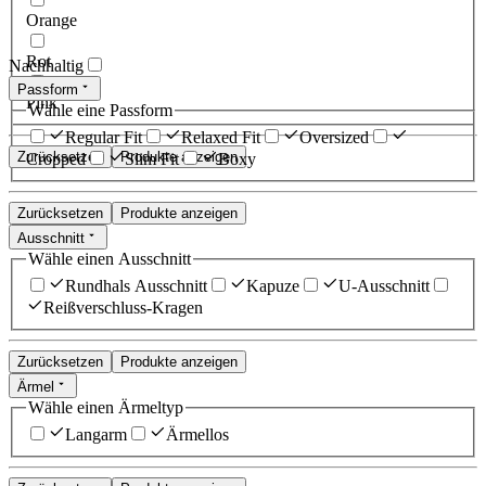
Orange
Rot
Nachhaltig
Passform
Pink
Wähle eine Passform
Regular Fit
Relaxed Fit
Oversized
Zurücksetzen
Produkte anzeigen
Cropped
Slim Fit
Boxy
Zurücksetzen
Produkte anzeigen
Ausschnitt
Wähle einen Ausschnitt
Rundhals Ausschnitt
Kapuze
U-Ausschnitt
Reißverschluss-Kragen
Zurücksetzen
Produkte anzeigen
Ärmel
Wähle einen Ärmeltyp
Langarm
Ärmellos