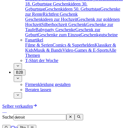
18. Geburtstag
Geschenkideen 30.
Geburtstag
Geschenkideen 50. Geburtstag
Geschenke
zur Rente
Richtfest Geschenk
Geschenkideen zur Hochzeit
Geschenk zur goldenen
Hochzeit
Silberhochzeit Geschenk
Geschenke zur
Taufe
Babyparty Geschenke
Geschenk zur
Geburt
Geschenke zum Einzug
Geschenkgutscheine
Fanartikel
Filme & Serien
Comics & Superhelden
Klassiker &
Kids
Musik & Bands
Video-Games & E-Sports
Alle
Themen
T-Shirt der Woche
B2B
Firmenkleidung gestalten
Beraten lassen
Selber verkaufen
Suche