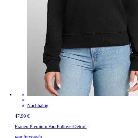
Nachhaltig
47,99 €
Frauen Premium Bio Pullover
Detroit
von fraxoweb