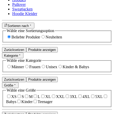
Pullover
Sweatjacken
Hoodie Kleider
Sortieren nach
Wähle eine Sortierungsoption
Beliebte Produkte
Neuheiten
Zurücksetzen
Produkte anzeigen
Kategorie
Wähle eine Kategorie
Männer
Frauen
Unisex
Kinder & Babys
Zurücksetzen
Produkte anzeigen
Größe
Wähle eine Größe
XS
S
M
L
XL
XXL
3XL
4XL
5XL
Babys
Kinder
Teenager