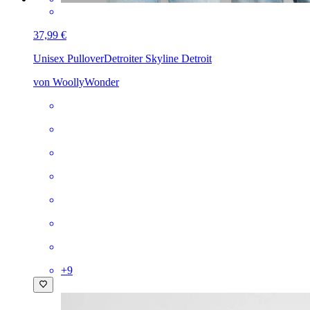
37,99 €
Unisex Pullover
Detroiter Skyline Detroit
von WoollyWonder
+
9