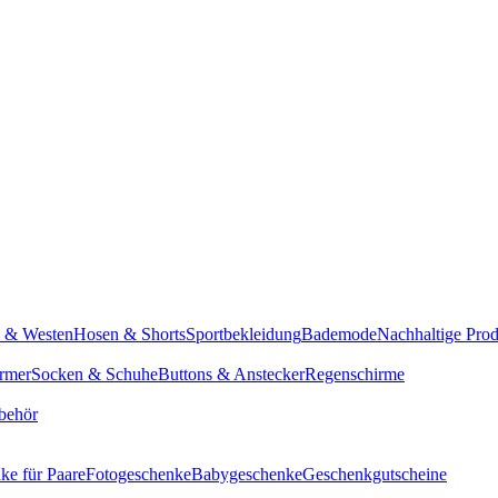
n & Westen
Hosen & Shorts
Sportbekleidung
Bademode
Nachhaltige Pro
rmer
Socken & Schuhe
Buttons & Anstecker
Regenschirme
behör
ke für Paare
Fotogeschenke
Babygeschenke
Geschenkgutscheine