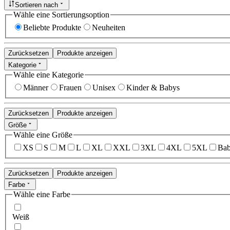
Sortieren nach
Wähle eine Sortierungsoption
Beliebte Produkte
Neuheiten
Zurücksetzen
Produkte anzeigen
Kategorie
Wähle eine Kategorie
Männer
Frauen
Unisex
Kinder & Babys
Zurücksetzen
Produkte anzeigen
Größe
Wähle eine Größe
XS
S
M
L
XL
XXL
3XL
4XL
5XL
Bab
Zurücksetzen
Produkte anzeigen
Farbe
Wähle eine Farbe
Weiß