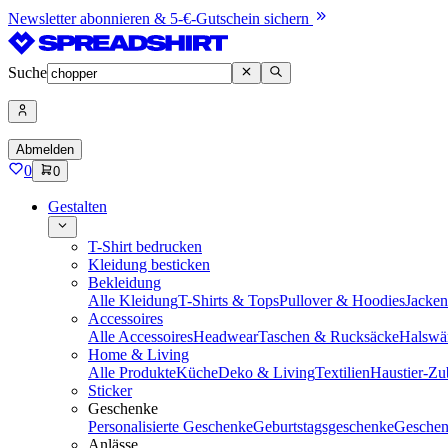
Newsletter abonnieren & 5-€-Gutschein sichern
Suche
Abmelden
0
0
Gestalten
T-Shirt bedrucken
Kleidung besticken
Bekleidung
Alle Kleidung
T-Shirts & Tops
Pullover & Hoodies
Jacke
Accessoires
Alle Accessoires
Headwear
Taschen & Rucksäcke
Halswä
Home & Living
Alle Produkte
Küche
Deko & Living
Textilien
Haustier-Zu
Sticker
Geschenke
Personalisierte Geschenke
Geburtstagsgeschenke
Geschen
Anlässe