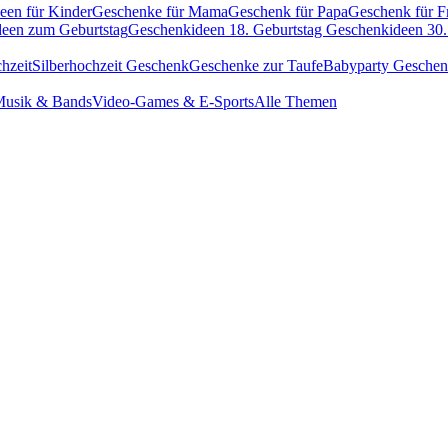
een für Kinder
Geschenke für Mama
Geschenk für Papa
Geschenk für F
een zum Geburtstag
Geschenkideen 18. Geburtstag
Geschenkideen 30.
hzeit
Silberhochzeit Geschenk
Geschenke zur Taufe
Babyparty Gesche
usik & Bands
Video-Games & E-Sports
Alle Themen