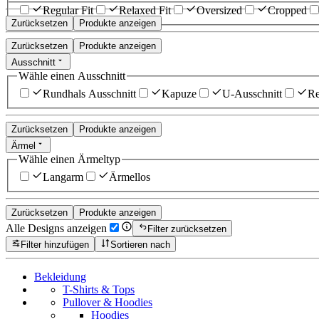
Regular Fit
Relaxed Fit
Oversized
Cropped
Zurücksetzen
Produkte anzeigen
Zurücksetzen
Produkte anzeigen
Ausschnitt
Wähle einen Ausschnitt
Rundhals Ausschnitt
Kapuze
U-Ausschnitt
Re
Zurücksetzen
Produkte anzeigen
Ärmel
Wähle einen Ärmeltyp
Langarm
Ärmellos
Zurücksetzen
Produkte anzeigen
Alle Designs anzeigen
Filter zurücksetzen
Filter hinzufügen
Sortieren nach
Bekleidung
T-Shirts & Tops
Pullover & Hoodies
Hoodies