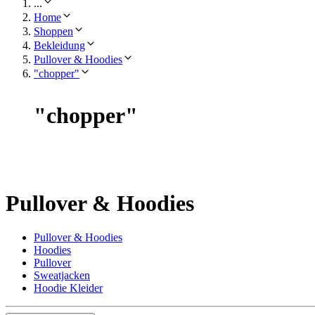
...
Home
Shoppen
Bekleidung
Pullover & Hoodies
"chopper"
"
chopper
"
Pullover & Hoodies
Pullover & Hoodies
Hoodies
Pullover
Sweatjacken
Hoodie Kleider