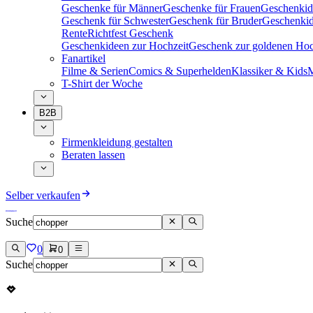
Geschenke für Männer
Geschenke für Frauen
Geschenkid
Geschenk für Schwester
Geschenk für Bruder
Geschenkid
Rente
Richtfest Geschenk
Geschenkideen zur Hochzeit
Geschenk zur goldenen Hoc
Fanartikel
Filme & Serien
Comics & Superhelden
Klassiker & Kids
M
T-Shirt der Woche
B2B
Firmenkleidung gestalten
Beraten lassen
Selber verkaufen
Suche
0
0
Suche