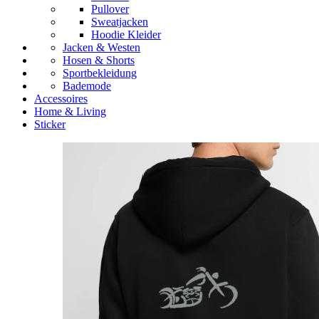
Pullover
Sweatjacken
Hoodie Kleider
Jacken & Westen
Hosen & Shorts
Sportbekleidung
Bademode
Accessoires
Home & Living
Sticker