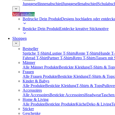
Junggesellinnenabschied
Junggesellenabschied
Schulabsc
Jetzt gestalten
Bedrucke Dein Produkt
Designs hochladen oder entdeck
Besticke Dein Produkt
Entdecke kreative Stickmotive
Shoppen
Bestseller
Sprüche T-Shirts
Lustige T-Shirts
Rente T-Shirts
Hunde T-
Fahrrad T-Shirt
Partner T-Shirts
Retro T-Shirts
Tassen mit
Männer
Alle Männer Produkte
Bestickte Kleidung
T-Shirts & Top
Frauen
Alle Frauen Produkte
Bestickte Kleidung
T-Shirts & Tops
Kinder & Babys
Alle Produkte
Bestickte Kleidung
T-Shirts & Tops
Pullove
Accessoires
Alle Accessoires
Bestickte Accessoires
Headwear
Taschen
Home & Living
Alle Produkte
Bestickte Produkte
Küche
Deko & Living
Te
Sticker
Geschenke