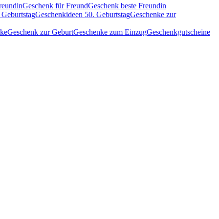
reundin
Geschenk für Freund
Geschenk beste Freundin
 Geburtstag
Geschenkideen 50. Geburtstag
Geschenke zur
nke
Geschenk zur Geburt
Geschenke zum Einzug
Geschenkgutscheine