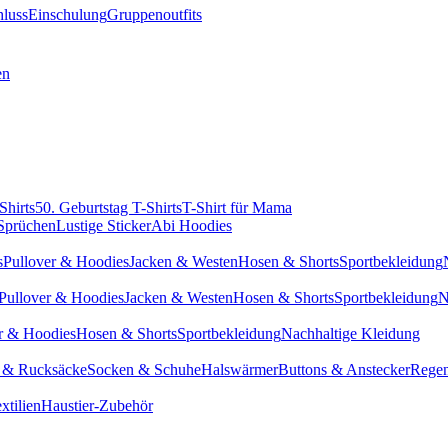
hluss
Einschulung
Gruppenoutfits
en
Shirts
50. Geburtstag T-Shirts
T-Shirt für Mama
 Sprüchen
Lustige Sticker
Abi Hoodies
s
Pullover & Hoodies
Jacken & Westen
Hosen & Shorts
Sportbekleidung
Pullover & Hoodies
Jacken & Westen
Hosen & Shorts
Sportbekleidung
N
r & Hoodies
Hosen & Shorts
Sportbekleidung
Nachhaltige Kleidung
 & Rucksäcke
Socken & Schuhe
Halswärmer
Buttons & Anstecker
Regen
xtilien
Haustier-Zubehör