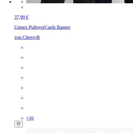
37,99 €
Unisex Pullover
Cards Banner
von CheesyB
+
10