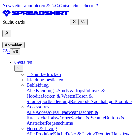
Newsletter abonnieren & 5-€-Gutschein sichern
Suche
Abmelden
0
0
Gestalten
T-Shirt bedrucken
Kleidung besticken
Bekleidung
Alle Kleidung
T-Shirts & Tops
Pullover &
Hoodies
Jacken & Westen
Hosen &
Shorts
Sportbekleidung
Bademode
Nachhaltige Produkte
Accessoires
Alle Accessoires
Headwear
Taschen &
Rucksäcke
Halswärmer
Socken & Schuhe
Buttons &
Anstecker
Regenschirme
Home & Living
Alle Produkte
Küche
Deko & Living
Textilien
Haustier-