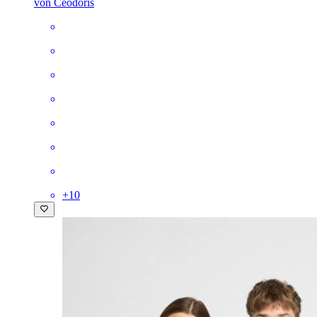
von Ceodoris
+
10