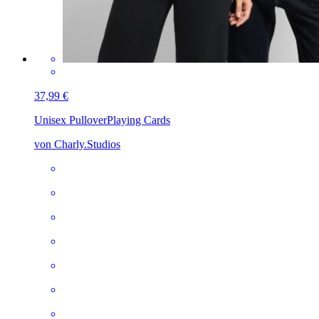
37,99 €
Unisex Pullover
Playing Cards
von Charly.Studios