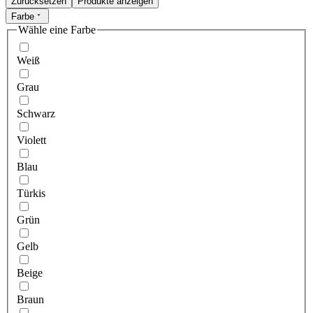
Zurücksetzen
Produkte anzeigen
Farbe
Wähle eine Farbe
Weiß
Grau
Schwarz
Violett
Blau
Türkis
Grün
Gelb
Beige
Braun