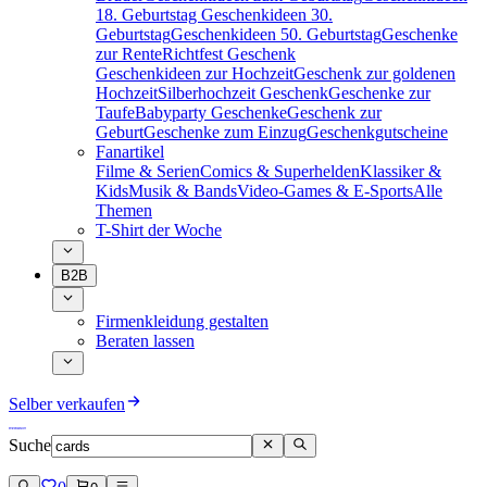
18. Geburtstag
Geschenkideen 30.
Geburtstag
Geschenkideen 50. Geburtstag
Geschenke
zur Rente
Richtfest Geschenk
Geschenkideen zur Hochzeit
Geschenk zur goldenen
Hochzeit
Silberhochzeit Geschenk
Geschenke zur
Taufe
Babyparty Geschenke
Geschenk zur
Geburt
Geschenke zum Einzug
Geschenkgutscheine
Fanartikel
Filme & Serien
Comics & Superhelden
Klassiker &
Kids
Musik & Bands
Video-Games & E-Sports
Alle
Themen
T-Shirt der Woche
B2B
Firmenkleidung gestalten
Beraten lassen
Selber verkaufen
Suche