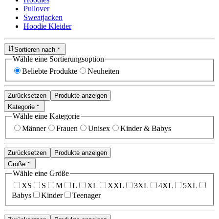
Pullover
Sweatjacken
Hoodie Kleider
Sortieren nach
Wähle eine Sortierungsoption
Beliebte Produkte
Neuheiten
Zurücksetzen
Produkte anzeigen
Kategorie
Wähle eine Kategorie
Männer
Frauen
Unisex
Kinder & Babys
Zurücksetzen
Produkte anzeigen
Größe
Wähle eine Größe
XS
S
M
L
XL
XXL
3XL
4XL
5XL
Babys
Kinder
Teenager