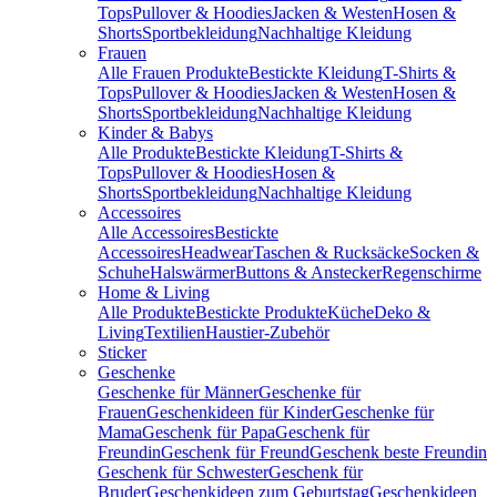
Tops
Pullover & Hoodies
Jacken & Westen
Hosen &
Shorts
Sportbekleidung
Nachhaltige Kleidung
Frauen
Alle Frauen Produkte
Bestickte Kleidung
T-Shirts &
Tops
Pullover & Hoodies
Jacken & Westen
Hosen &
Shorts
Sportbekleidung
Nachhaltige Kleidung
Kinder & Babys
Alle Produkte
Bestickte Kleidung
T-Shirts &
Tops
Pullover & Hoodies
Hosen &
Shorts
Sportbekleidung
Nachhaltige Kleidung
Accessoires
Alle Accessoires
Bestickte
Accessoires
Headwear
Taschen & Rucksäcke
Socken &
Schuhe
Halswärmer
Buttons & Anstecker
Regenschirme
Home & Living
Alle Produkte
Bestickte Produkte
Küche
Deko &
Living
Textilien
Haustier-Zubehör
Sticker
Geschenke
Geschenke für Männer
Geschenke für
Frauen
Geschenkideen für Kinder
Geschenke für
Mama
Geschenk für Papa
Geschenk für
Freundin
Geschenk für Freund
Geschenk beste Freundin
Geschenk für Schwester
Geschenk für
Bruder
Geschenkideen zum Geburtstag
Geschenkideen