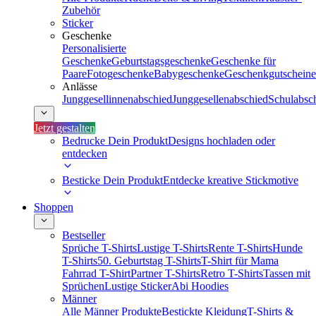
Zubehör
Sticker
Geschenke
Personalisierte
Geschenke
Geburtstagsgeschenke
Geschenke für
Paare
Fotogeschenke
Babygeschenke
Geschenkgutscheine
Anlässe
Junggesellinnenabschied
Junggesellenabschied
Schulabsc
Jetzt gestalten
Bedrucke Dein Produkt
Designs hochladen oder
entdecken
Besticke Dein Produkt
Entdecke kreative Stickmotive
Shoppen
Bestseller
Sprüche T-Shirts
Lustige T-Shirts
Rente T-Shirts
Hunde
T-Shirts
50. Geburtstag T-Shirts
T-Shirt für Mama
Fahrrad T-Shirt
Partner T-Shirts
Retro T-Shirts
Tassen mit
Sprüchen
Lustige Sticker
Abi Hoodies
Männer
Alle Männer Produkte
Bestickte Kleidung
T-Shirts &