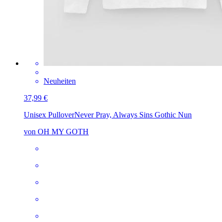
Neuheiten
37,99 €
Unisex Pullover
Never Pray, Always Sins Gothic Nun
von OH MY GOTH