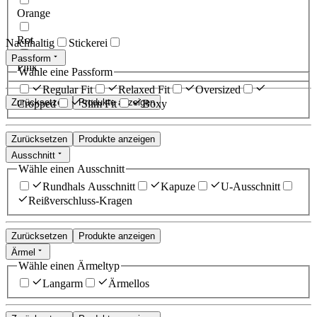
Orange
Rot
Nachhaltig
Stickerei
Passform
Pink
Wähle eine Passform
Regular Fit
Relaxed Fit
Oversized
Zurücksetzen
Produkte anzeigen
Cropped
Slim Fit
Boxy
Zurücksetzen
Produkte anzeigen
Ausschnitt
Wähle einen Ausschnitt
Rundhals Ausschnitt
Kapuze
U-Ausschnitt
Reißverschluss-Kragen
Zurücksetzen
Produkte anzeigen
Ärmel
Wähle einen Ärmeltyp
Langarm
Ärmellos