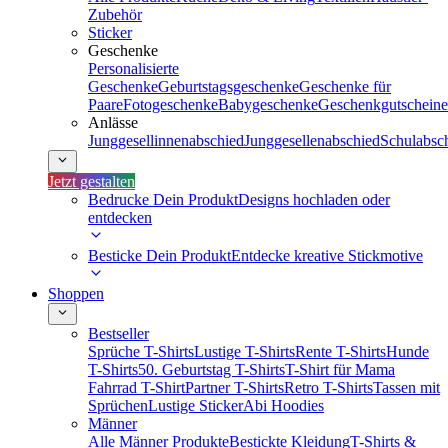
Zubehör
Sticker
Geschenke
Personalisierte
Geschenke
Geburtstagsgeschenke
Geschenke für
Paare
Fotogeschenke
Babygeschenke
Geschenkgutscheine
Anlässe
Junggesellinnenabschied
Junggesellenabschied
Schulabsc
Jetzt gestalten
Bedrucke Dein Produkt
Designs hochladen oder
entdecken
Besticke Dein Produkt
Entdecke kreative Stickmotive
Shoppen
Bestseller
Sprüche T-Shirts
Lustige T-Shirts
Rente T-Shirts
Hunde
T-Shirts
50. Geburtstag T-Shirts
T-Shirt für Mama
Fahrrad T-Shirt
Partner T-Shirts
Retro T-Shirts
Tassen mit
Sprüchen
Lustige Sticker
Abi Hoodies
Männer
Alle Männer Produkte
Bestickte Kleidung
T-Shirts &