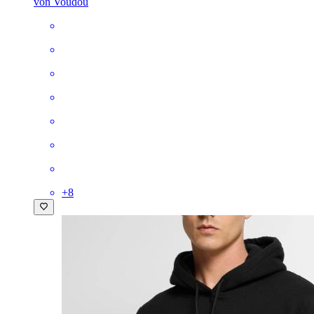
von Voudou
+
8