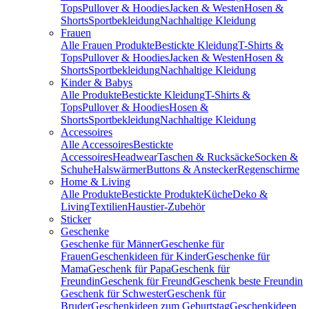
Tops
Pullover & Hoodies
Jacken & Westen
Hosen &
Shorts
Sportbekleidung
Nachhaltige Kleidung
Frauen
Alle Frauen Produkte
Bestickte Kleidung
T-Shirts &
Tops
Pullover & Hoodies
Jacken & Westen
Hosen &
Shorts
Sportbekleidung
Nachhaltige Kleidung
Kinder & Babys
Alle Produkte
Bestickte Kleidung
T-Shirts &
Tops
Pullover & Hoodies
Hosen &
Shorts
Sportbekleidung
Nachhaltige Kleidung
Accessoires
Alle Accessoires
Bestickte
Accessoires
Headwear
Taschen & Rucksäcke
Socken &
Schuhe
Halswärmer
Buttons & Anstecker
Regenschirme
Home & Living
Alle Produkte
Bestickte Produkte
Küche
Deko &
Living
Textilien
Haustier-Zubehör
Sticker
Geschenke
Geschenke für Männer
Geschenke für
Frauen
Geschenkideen für Kinder
Geschenke für
Mama
Geschenk für Papa
Geschenk für
Freundin
Geschenk für Freund
Geschenk beste Freundin
Geschenk für Schwester
Geschenk für
Bruder
Geschenkideen zum Geburtstag
Geschenkideen