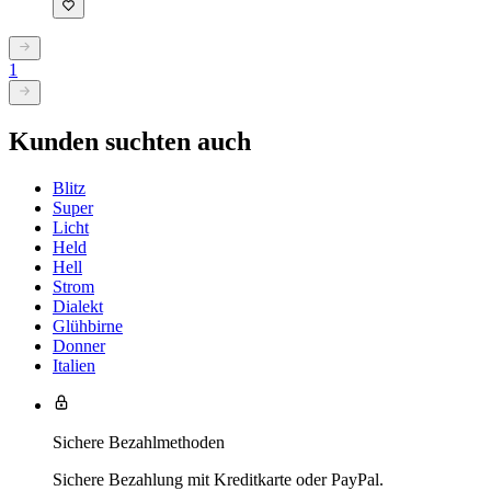
1
Kunden suchten auch
Blitz
Super
Licht
Held
Hell
Strom
Dialekt
Glühbirne
Donner
Italien
Sichere Bezahlmethoden
Sichere Bezahlung mit Kreditkarte oder PayPal.