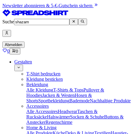
Newsletter abonnieren & 5-€-Gutschein sichern
Suche
Abmelden
0
0
Gestalten
T-Shirt bedrucken
Kleidung besticken
Bekleidung
Alle Kleidung
T-Shirts & Tops
Pullover &
Hoodies
Jacken & Westen
Hosen &
Shorts
Sportbekleidung
Bademode
Nachhaltige Produkte
Accessoires
Alle Accessoires
Headwear
Taschen &
Rucksäcke
Halswärmer
Socken & Schuhe
Buttons &
Anstecker
Regenschirme
Home & Living
Alle Produkte
Küche
Deko & Living
Textilien
Haustier-