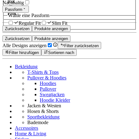
Rot
Nachhaltig
Passform
Pink
Wähle eine Passform
Regular Fit
Slim Fit
Zurücksetzen
Produkte anzeigen
Zurücksetzen
Produkte anzeigen
Alle Designs anzeigen
Filter zurücksetzen
Filter hinzufügen
Sortieren nach
Bekleidung
T-Shirts & Tops
Pullover & Hoodies
Hoodies
Pullover
Sweatjacken
Hoodie Kleider
Jacken & Westen
Hosen & Shorts
Sportbekleidung
Bademode
Accessoires
Home & Living