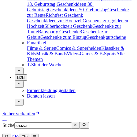
18. Geburtstag
Geschenkideen 30.
Geburtstag
Geschenkideen 50. Geburtstag
Geschenke
zur Rente
Richtfest Geschenk
Geschenkideen zur Hochzeit
Geschenk zur goldenen
Hochzeit
Silberhochzeit Geschenk
Geschenke zur
Taufe
Babyparty Geschenke
Geschenk zur
Geburt
Geschenke zum Einzug
Geschenkgutscheine
Fanartikel
Filme & Serien
Comics & Superhelden
Klassiker &
Kids
Musik & Bands
Video-Games & E-Sports
Alle
Themen
T-Shirt der Woche
B2B
Firmenkleidung gestalten
Beraten lassen
Selber verkaufen
Suche