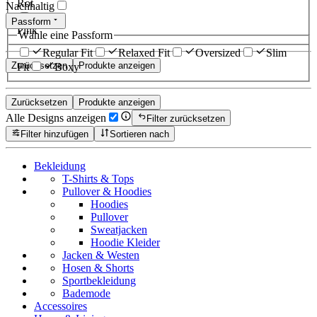
Rot
Nachhaltig
Passform
Pink
Wähle eine Passform
Regular Fit
Relaxed Fit
Oversized
Slim
Zurücksetzen
Produkte anzeigen
Fit
Boxy
Zurücksetzen
Produkte anzeigen
Alle Designs anzeigen
Filter zurücksetzen
Filter hinzufügen
Sortieren nach
Bekleidung
T-Shirts & Tops
Pullover & Hoodies
Hoodies
Pullover
Sweatjacken
Hoodie Kleider
Jacken & Westen
Hosen & Shorts
Sportbekleidung
Bademode
Accessoires