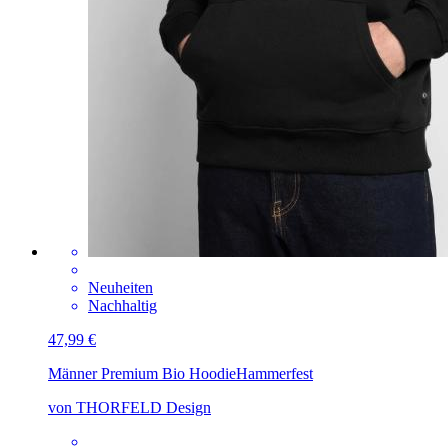
Neuheiten
Nachhaltig
47,99 €
Männer Premium Bio Hoodie
Hammerfest
von THORFELD Design