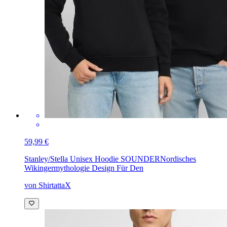
59,99 €
Stanley/Stella Unisex Hoodie SOUNDER
Nordisches
Wikingermythologie Design Für Den
von ShirtattaX