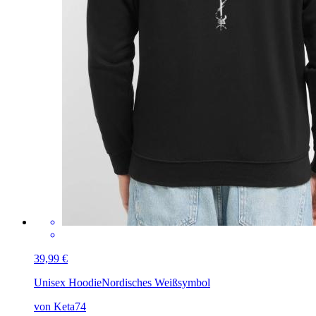
39,99 €
Unisex Hoodie
Nordisches Weißsymbol
von Keta74