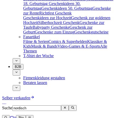
18. Geburtstag
Geschenkideen 30.
Geburtstag
Geschenkideen 50. Geburtstag
Geschenke
zur Rente
Richtfest Geschenk
Geschenkideen zur Hochzeit
Geschenk zur goldenen
Hochzeit
Silberhochzeit Geschenk
Geschenke zur
Taufe
Babyparty Geschenke
Geschenk zur
Geburt
Geschenke zum Einzug
Geschenkgutscheine
Fanartikel
Filme & Serien
Comics & Superhelden
Klassiker &
Kids
Musik & Bands
Video-Games & E-Sports
Alle
Themen
T-Shirt der Woche
B2B
Firmenkleidung gestalten
Beraten lassen
Selber verkaufen
Suche