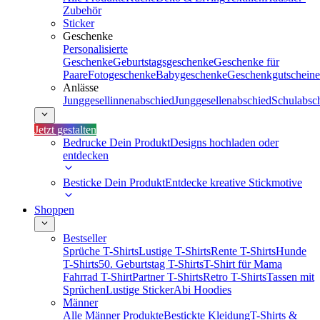
Zubehör
Sticker
Geschenke
Personalisierte
Geschenke
Geburtstagsgeschenke
Geschenke für
Paare
Fotogeschenke
Babygeschenke
Geschenkgutscheine
Anlässe
Junggesellinnenabschied
Junggesellenabschied
Schulabsc
Jetzt gestalten
Bedrucke Dein Produkt
Designs hochladen oder
entdecken
Besticke Dein Produkt
Entdecke kreative Stickmotive
Shoppen
Bestseller
Sprüche T-Shirts
Lustige T-Shirts
Rente T-Shirts
Hunde
T-Shirts
50. Geburtstag T-Shirts
T-Shirt für Mama
Fahrrad T-Shirt
Partner T-Shirts
Retro T-Shirts
Tassen mit
Sprüchen
Lustige Sticker
Abi Hoodies
Männer
Alle Männer Produkte
Bestickte Kleidung
T-Shirts &