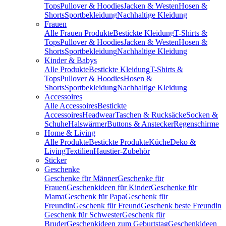
Tops
Pullover & Hoodies
Jacken & Westen
Hosen &
Shorts
Sportbekleidung
Nachhaltige Kleidung
Frauen
Alle Frauen Produkte
Bestickte Kleidung
T-Shirts &
Tops
Pullover & Hoodies
Jacken & Westen
Hosen &
Shorts
Sportbekleidung
Nachhaltige Kleidung
Kinder & Babys
Alle Produkte
Bestickte Kleidung
T-Shirts &
Tops
Pullover & Hoodies
Hosen &
Shorts
Sportbekleidung
Nachhaltige Kleidung
Accessoires
Alle Accessoires
Bestickte
Accessoires
Headwear
Taschen & Rucksäcke
Socken &
Schuhe
Halswärmer
Buttons & Anstecker
Regenschirme
Home & Living
Alle Produkte
Bestickte Produkte
Küche
Deko &
Living
Textilien
Haustier-Zubehör
Sticker
Geschenke
Geschenke für Männer
Geschenke für
Frauen
Geschenkideen für Kinder
Geschenke für
Mama
Geschenk für Papa
Geschenk für
Freundin
Geschenk für Freund
Geschenk beste Freundin
Geschenk für Schwester
Geschenk für
Bruder
Geschenkideen zum Geburtstag
Geschenkideen