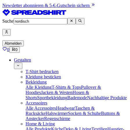
Newsletter abonnieren & 5-€-Gutschein sichern
Suche
Abmelden
0
0
Gestalten
T-Shirt bedrucken
Kleidung besticken
Bekleidung
Alle Kleidung
T-Shirts & Tops
Pullover &
Hoodies
Jacken & Westen
Hosen &
Shorts
Sportbekleidung
Bademode
Nachhaltige Produkte
Accessoires
Alle Accessoires
Headwear
Taschen &
Rucksäcke
Halswärmer
Socken & Schuhe
Buttons &
Anstecker
Regenschirme
Home & Living
Alle Produkte
Küche
Deko & Living
Textilien
Haustier-