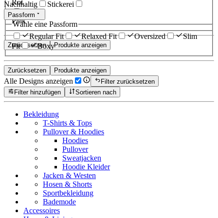
Rot
Nachhaltig
Stickerei
Passform
Pink
Wähle eine Passform
Regular Fit
Relaxed Fit
Oversized
Slim
Zurücksetzen
Produkte anzeigen
Fit
Boxy
Zurücksetzen
Produkte anzeigen
Alle Designs anzeigen
Filter zurücksetzen
Filter hinzufügen
Sortieren nach
Bekleidung
T-Shirts & Tops
Pullover & Hoodies
Hoodies
Pullover
Sweatjacken
Hoodie Kleider
Jacken & Westen
Hosen & Shorts
Sportbekleidung
Bademode
Accessoires