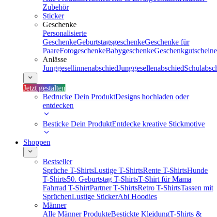
Zubehör
Sticker
Geschenke
Personalisierte
Geschenke
Geburtstagsgeschenke
Geschenke für
Paare
Fotogeschenke
Babygeschenke
Geschenkgutscheine
Anlässe
Junggesellinnenabschied
Junggesellenabschied
Schulabsc
Jetzt gestalten
Bedrucke Dein Produkt
Designs hochladen oder
entdecken
Besticke Dein Produkt
Entdecke kreative Stickmotive
Shoppen
Bestseller
Sprüche T-Shirts
Lustige T-Shirts
Rente T-Shirts
Hunde
T-Shirts
50. Geburtstag T-Shirts
T-Shirt für Mama
Fahrrad T-Shirt
Partner T-Shirts
Retro T-Shirts
Tassen mit
Sprüchen
Lustige Sticker
Abi Hoodies
Männer
Alle Männer Produkte
Bestickte Kleidung
T-Shirts &