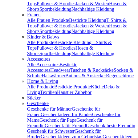
Tops
Pullover & Hoodies
Jacken & Westen
Hosen &
Shorts
Sportbekleidung
Nachhaltige Kleidung
Frauen
Alle Frauen Produkte
Bestickte Kleidung
T-Shirts &
Tops
Pullover & Hoodies
Jacken & Westen
Hosen &
Shorts
Sportbekleidung
Nachhaltige Kleidung
Kinder & Babys
Alle Produkte
Bestickte Kleidung
T-Shirts &
Tops
Pullover & Hoodies
Hosen &
Shorts
Sportbekleidung
Nachhaltige Kleidung
Accessoires
Alle Accessoires
Bestickte
Accessoires
Headwear
Taschen & Rucksäcke
Socken &
Schuhe
Halswärmer
Buttons & Anstecker
Regenschirme
Home & Living
Alle Produkte
Bestickte Produkte
Küche
Deko &
Living
Textilien
Haustier-Zubehör
Sticker
Geschenke
Geschenke für Männer
Geschenke für
Frauen
Geschenkideen für Kinder
Geschenke für
Mama
Geschenk für Papa
Geschenk für
Freundin
Geschenk für Freund
Geschenk beste Freundin
Geschenk für Schwester
Geschenk für
Bruder
Geschenkideen zum Geburtstag
Geschenkideen