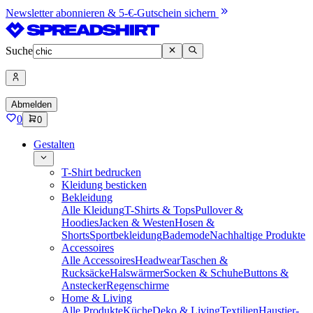
Newsletter abonnieren & 5-€-Gutschein sichern
Suche
Abmelden
0
0
Gestalten
T-Shirt bedrucken
Kleidung besticken
Bekleidung
Alle Kleidung
T-Shirts & Tops
Pullover &
Hoodies
Jacken & Westen
Hosen &
Shorts
Sportbekleidung
Bademode
Nachhaltige Produkte
Accessoires
Alle Accessoires
Headwear
Taschen &
Rucksäcke
Halswärmer
Socken & Schuhe
Buttons &
Anstecker
Regenschirme
Home & Living
Alle Produkte
Küche
Deko & Living
Textilien
Haustier-