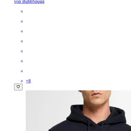
von BubbSnugg
+
8