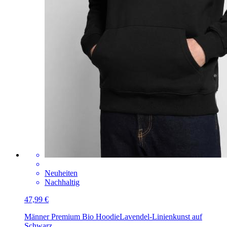
Neuheiten
Nachhaltig
47,99 €
Männer Premium Bio Hoodie
Lavendel-Linienkunst auf
Schwarz