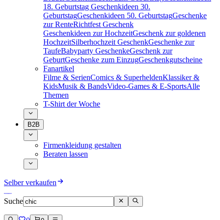
18. Geburtstag
Geschenkideen 30.
Geburtstag
Geschenkideen 50. Geburtstag
Geschenke
zur Rente
Richtfest Geschenk
Geschenkideen zur Hochzeit
Geschenk zur goldenen
Hochzeit
Silberhochzeit Geschenk
Geschenke zur
Taufe
Babyparty Geschenke
Geschenk zur
Geburt
Geschenke zum Einzug
Geschenkgutscheine
Fanartikel
Filme & Serien
Comics & Superhelden
Klassiker &
Kids
Musik & Bands
Video-Games & E-Sports
Alle
Themen
T-Shirt der Woche
B2B
Firmenkleidung gestalten
Beraten lassen
Selber verkaufen
Suche