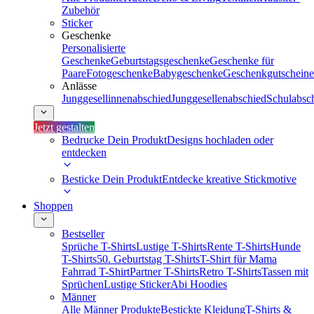
Zubehör
Sticker
Geschenke
Personalisierte
Geschenke
Geburtstagsgeschenke
Geschenke für
Paare
Fotogeschenke
Babygeschenke
Geschenkgutscheine
Anlässe
Junggesellinnenabschied
Junggesellenabschied
Schulabsc
Jetzt gestalten
Bedrucke Dein Produkt
Designs hochladen oder
entdecken
Besticke Dein Produkt
Entdecke kreative Stickmotive
Shoppen
Bestseller
Sprüche T-Shirts
Lustige T-Shirts
Rente T-Shirts
Hunde
T-Shirts
50. Geburtstag T-Shirts
T-Shirt für Mama
Fahrrad T-Shirt
Partner T-Shirts
Retro T-Shirts
Tassen mit
Sprüchen
Lustige Sticker
Abi Hoodies
Männer
Alle Männer Produkte
Bestickte Kleidung
T-Shirts &