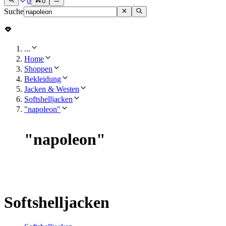
0
0
Suche
...
Home
Shoppen
Bekleidung
Jacken & Westen
Softshelljacken
"napoleon"
"
napoleon
"
Softshelljacken