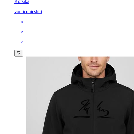
Korsika
von iconicshirt