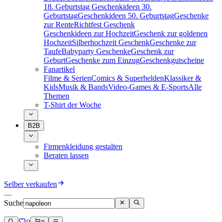
18. Geburtstag
Geschenkideen 30.
Geburtstag
Geschenkideen 50. Geburtstag
Geschenke
zur Rente
Richtfest Geschenk
Geschenkideen zur Hochzeit
Geschenk zur goldenen
Hochzeit
Silberhochzeit Geschenk
Geschenke zur
Taufe
Babyparty Geschenke
Geschenk zur
Geburt
Geschenke zum Einzug
Geschenkgutscheine
Fanartikel
Filme & Serien
Comics & Superhelden
Klassiker &
Kids
Musik & Bands
Video-Games & E-Sports
Alle
Themen
T-Shirt der Woche
B2B
Firmenkleidung gestalten
Beraten lassen
Selber verkaufen
Suche