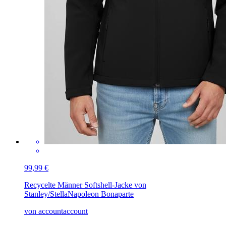
99,99 €
Recycelte Männer Softshell-Jacke von
Stanley/Stella
Napoleon Bonaparte
von accountaccount