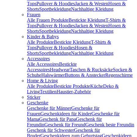
Tops
Pullover & Hoodies
Jacken & Westen
Hosen &
Shorts
Sportbekleidung
Nachhaltige Kleidung
Frauen
Alle Frauen Produkte
Bestickte Kleidung
T-Shirts &
Tops
Pullover & Hoodies
Jacken & Westen
Hosen &
Shorts
Sportbekleidung
Nachhaltige Kleidung
Kinder & Babys
Alle Produkte
Bestickte Kleidung
T-Shirts &
Tops
Pullover & Hoodies
Hosen &
Shorts
Sportbekleidung
Nachhaltige Kleidung
Accessoires
Alle Accessoires
Bestickte
Accessoires
Headwear
Taschen & Rucksäcke
Socken &
Schuhe
Halswärmer
Buttons & Anstecker
Regenschirme
Home & Living
Alle Produkte
Bestickte Produkte
Küche
Deko &
Living
Textilien
Haustier-Zubehör
Sticker
Geschenke
Geschenke für Männer
Geschenke für
Frauen
Geschenkideen für Kinder
Geschenke für
Mama
Geschenk für Papa
Geschenk für
Freundin
Geschenk für Freund
Geschenk beste Freundin
Geschenk für Schwester
Geschenk für
Bruder
Geschenkideen zum Geburtstag
Geschenkideen