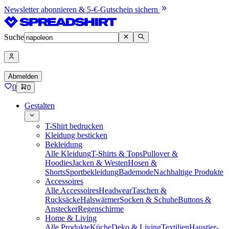
Newsletter abonnieren & 5-€-Gutschein sichern
Suche
Abmelden
0
0
Gestalten
T-Shirt bedrucken
Kleidung besticken
Bekleidung
Alle Kleidung
T-Shirts & Tops
Pullover &
Hoodies
Jacken & Westen
Hosen &
Shorts
Sportbekleidung
Bademode
Nachhaltige Produkte
Accessoires
Alle Accessoires
Headwear
Taschen &
Rucksäcke
Halswärmer
Socken & Schuhe
Buttons &
Anstecker
Regenschirme
Home & Living
Alle Produkte
Küche
Deko & Living
Textilien
Haustier-