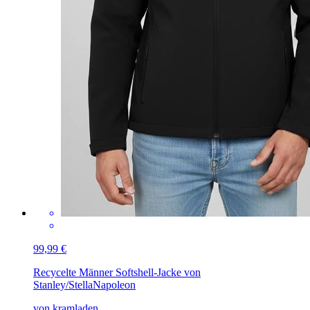
99,99 €
Recycelte Männer Softshell-Jacke von
Stanley/Stella
Napoleon
von kramladen