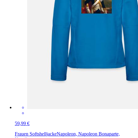
59,99 €
Frauen Softshelljacke
Napoleon, Napoleon Bonaparte,