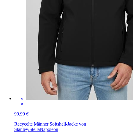
99,99 €
Recycelte Männer Softshell-Jacke von
Stanley/Stella
Napoleon