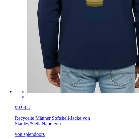
99,99 €
Recycelte Männer Softshell-Jacke von
Stanley/Stella
Napoleon
von splendoors