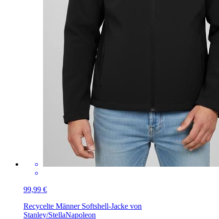
99,99 €
Recycelte Männer Softshell-Jacke von
Stanley/Stella
Napoleon