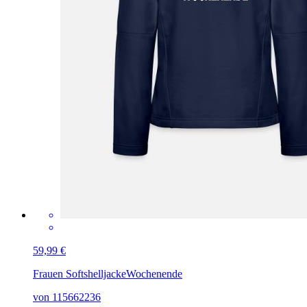
59,99 €
Frauen Softshelljacke
Wochenende
von 115662236