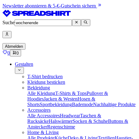
Newsletter abonnieren & 5-€-Gutschein sichern
Suche
Abmelden
0
0
Gestalten
T-Shirt bedrucken
Kleidung besticken
Bekleidung
Alle Kleidung
T-Shirts & Tops
Pullover &
Hoodies
Jacken & Westen
Hosen &
Shorts
Sportbekleidung
Bademode
Nachhaltige Produkte
Accessoires
Alle Accessoires
Headwear
Taschen &
Rucksäcke
Halswärmer
Socken & Schuhe
Buttons &
Anstecker
Regenschirme
Home & Living
Alle Produkte
Küche
Deko & Living
Textilien
Haustier-