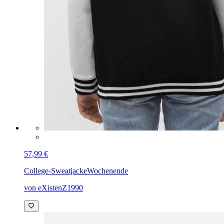
57,99 €
College-Sweatjacke
Wochenende
von eXistenZ1990