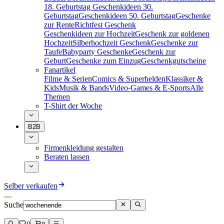
18. Geburtstag
Geschenkideen 30.
Geburtstag
Geschenkideen 50. Geburtstag
Geschenke
zur Rente
Richtfest Geschenk
Geschenkideen zur Hochzeit
Geschenk zur goldenen
Hochzeit
Silberhochzeit Geschenk
Geschenke zur
Taufe
Babyparty Geschenke
Geschenk zur
Geburt
Geschenke zum Einzug
Geschenkgutscheine
Fanartikel
Filme & Serien
Comics & Superhelden
Klassiker &
Kids
Musik & Bands
Video-Games & E-Sports
Alle
Themen
T-Shirt der Woche
B2B
Firmenkleidung gestalten
Beraten lassen
Selber verkaufen
Suche