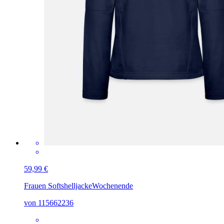
59,99 €
Frauen Softshelljacke
Wochenende
von 115662236