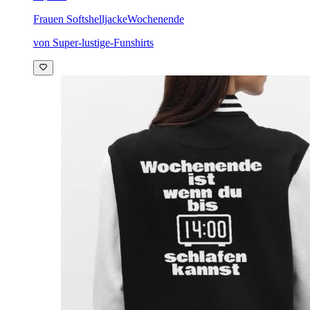
Frauen Softshelljacke
Wochenende
von Super-lustige-Funshirts