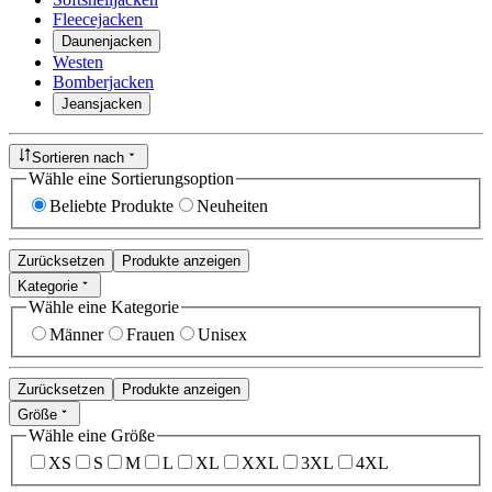
Fleecejacken
Daunenjacken
Westen
Bomberjacken
Jeansjacken
Sortieren nach
Wähle eine Sortierungsoption
Beliebte Produkte
Neuheiten
Zurücksetzen
Produkte anzeigen
Kategorie
Wähle eine Kategorie
Männer
Frauen
Unisex
Zurücksetzen
Produkte anzeigen
Größe
Wähle eine Größe
XS
S
M
L
XL
XXL
3XL
4XL