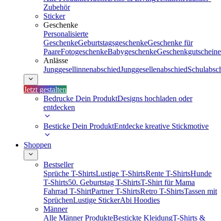
Zubehör
Sticker
Geschenke
Personalisierte
Geschenke
Geburtstagsgeschenke
Geschenke für
Paare
Fotogeschenke
Babygeschenke
Geschenkgutscheine
Anlässe
Junggesellinnenabschied
Junggesellenabschied
Schulabsc
Jetzt gestalten
Bedrucke Dein Produkt
Designs hochladen oder
entdecken
Besticke Dein Produkt
Entdecke kreative Stickmotive
Shoppen
Bestseller
Sprüche T-Shirts
Lustige T-Shirts
Rente T-Shirts
Hunde
T-Shirts
50. Geburtstag T-Shirts
T-Shirt für Mama
Fahrrad T-Shirt
Partner T-Shirts
Retro T-Shirts
Tassen mit
Sprüchen
Lustige Sticker
Abi Hoodies
Männer
Alle Männer Produkte
Bestickte Kleidung
T-Shirts &