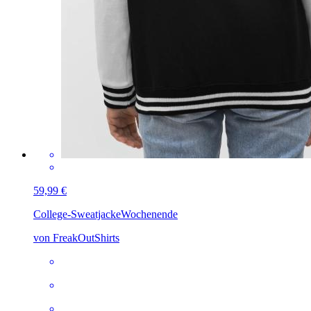
59,99 €
College-Sweatjacke
Wochenende
von FreakOutShirts