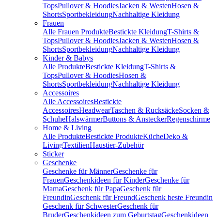
Tops
Pullover & Hoodies
Jacken & Westen
Hosen &
Shorts
Sportbekleidung
Nachhaltige Kleidung
Frauen
Alle Frauen Produkte
Bestickte Kleidung
T-Shirts &
Tops
Pullover & Hoodies
Jacken & Westen
Hosen &
Shorts
Sportbekleidung
Nachhaltige Kleidung
Kinder & Babys
Alle Produkte
Bestickte Kleidung
T-Shirts &
Tops
Pullover & Hoodies
Hosen &
Shorts
Sportbekleidung
Nachhaltige Kleidung
Accessoires
Alle Accessoires
Bestickte
Accessoires
Headwear
Taschen & Rucksäcke
Socken &
Schuhe
Halswärmer
Buttons & Anstecker
Regenschirme
Home & Living
Alle Produkte
Bestickte Produkte
Küche
Deko &
Living
Textilien
Haustier-Zubehör
Sticker
Geschenke
Geschenke für Männer
Geschenke für
Frauen
Geschenkideen für Kinder
Geschenke für
Mama
Geschenk für Papa
Geschenk für
Freundin
Geschenk für Freund
Geschenk beste Freundin
Geschenk für Schwester
Geschenk für
Bruder
Geschenkideen zum Geburtstag
Geschenkideen