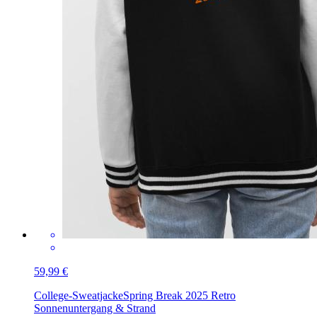
59,99 €
College-Sweatjacke
Spring Break 2025 Retro
Sonnenuntergang & Strand