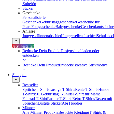
Zubehör
Sticker
Geschenke
Personalisierte
Geschenke
Geburtstagsgeschenke
Geschenke für
Paare
Fotogeschenke
Babygeschenke
Geschenkgutscheine
Anlässe
Junggesellinnenabschied
Junggesellenabschied
Schulabsc
Jetzt gestalten
Bedrucke Dein Produkt
Designs hochladen oder
entdecken
Besticke Dein Produkt
Entdecke kreative Stickmotive
Shoppen
Bestseller
Sprüche T-Shirts
Lustige T-Shirts
Rente T-Shirts
Hunde
T-Shirts
50. Geburtstag T-Shirts
T-Shirt für Mama
Fahrrad T-Shirt
Partner T-Shirts
Retro T-Shirts
Tassen mit
Sprüchen
Lustige Sticker
Abi Hoodies
Männer
Alle Männer Produkte
Bestickte Kleidung
T-Shirts &