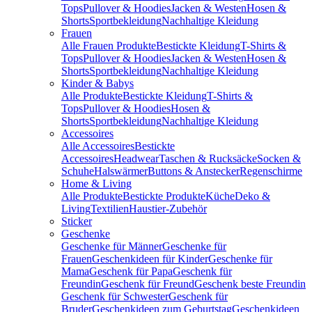
Tops
Pullover & Hoodies
Jacken & Westen
Hosen &
Shorts
Sportbekleidung
Nachhaltige Kleidung
Frauen
Alle Frauen Produkte
Bestickte Kleidung
T-Shirts &
Tops
Pullover & Hoodies
Jacken & Westen
Hosen &
Shorts
Sportbekleidung
Nachhaltige Kleidung
Kinder & Babys
Alle Produkte
Bestickte Kleidung
T-Shirts &
Tops
Pullover & Hoodies
Hosen &
Shorts
Sportbekleidung
Nachhaltige Kleidung
Accessoires
Alle Accessoires
Bestickte
Accessoires
Headwear
Taschen & Rucksäcke
Socken &
Schuhe
Halswärmer
Buttons & Anstecker
Regenschirme
Home & Living
Alle Produkte
Bestickte Produkte
Küche
Deko &
Living
Textilien
Haustier-Zubehör
Sticker
Geschenke
Geschenke für Männer
Geschenke für
Frauen
Geschenkideen für Kinder
Geschenke für
Mama
Geschenk für Papa
Geschenk für
Freundin
Geschenk für Freund
Geschenk beste Freundin
Geschenk für Schwester
Geschenk für
Bruder
Geschenkideen zum Geburtstag
Geschenkideen