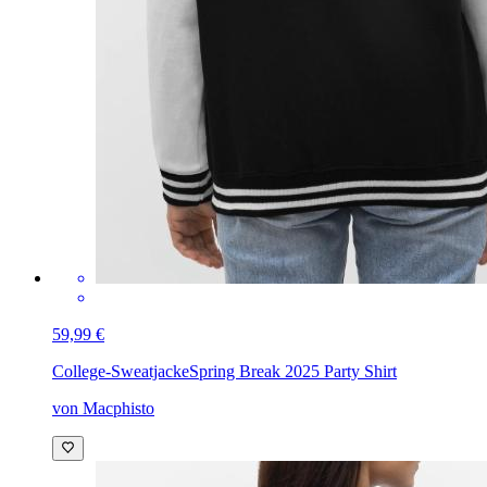
59,99 €
College-Sweatjacke
Spring Break 2025 Party Shirt
von Macphisto