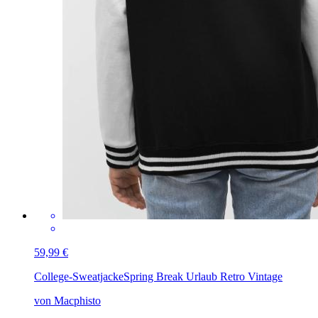
59,99 €
College-Sweatjacke
Spring Break Urlaub Retro Vintage
von Macphisto