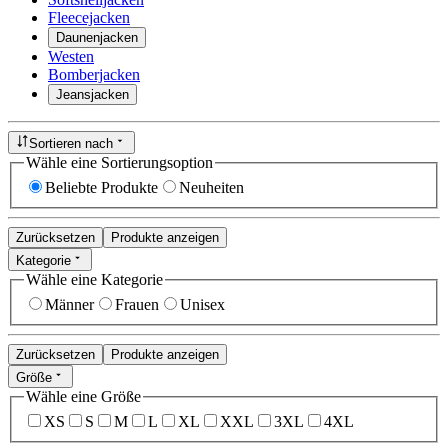
Fleecejacken
Daunenjacken
Westen
Bomberjacken
Jeansjacken
Sortieren nach
Wähle eine Sortierungsoption
Beliebte Produkte
Neuheiten
Zurücksetzen
Produkte anzeigen
Kategorie
Wähle eine Kategorie
Männer
Frauen
Unisex
Zurücksetzen
Produkte anzeigen
Größe
Wähle eine Größe
XS
S
M
L
XL
XXL
3XL
4XL