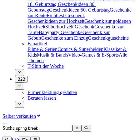
18. Geburtstag
Geschenkideen 30.
Geburtstag
Geschenkideen 50. Geburtstag
Geschenke
zur Rente
Richtfest Geschenk
Geschenkideen zur Hochzeit
Geschenk zur goldenen
Hochzeit
Silberhochzeit Geschenk
Geschenke zur
Taufe
Babyparty Geschenke
Geschenk zur
Geburt
Geschenke zum Einzug
Geschenkgutscheine
Fanartikel
Filme & Serien
Comics & Superhelden
Klassiker &
Kids
Musik & Bands
Video-Games & E-Sports
Alle
Themen
T-Shirt der Woche
B2B
Firmenkleidung gestalten
Beraten lassen
Selber verkaufen
Suche