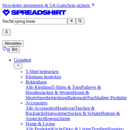
Newsletter abonnieren & 5-€-Gutschein sichern
Suche
Abmelden
0
0
Gestalten
T-Shirt bedrucken
Kleidung besticken
Bekleidung
Alle Kleidung
T-Shirts & Tops
Pullover &
Hoodies
Jacken & Westen
Hosen &
Shorts
Sportbekleidung
Bademode
Nachhaltige Produkte
Accessoires
Alle Accessoires
Headwear
Taschen &
Rucksäcke
Halswärmer
Socken & Schuhe
Buttons &
Anstecker
Regenschirme
Home & Living
Alle Produkte
Küche
Deko & Living
Textilien
Haustier-