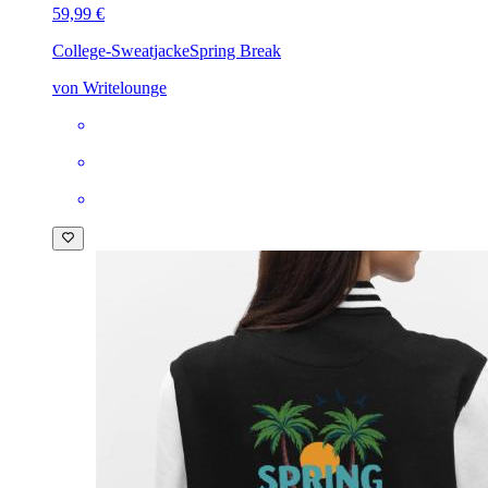
59,99 €
College-Sweatjacke
Spring Break
von Writelounge