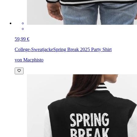
59,99 €
College-Sweatjacke
Spring Break 2025 Party Shirt
von Macphisto