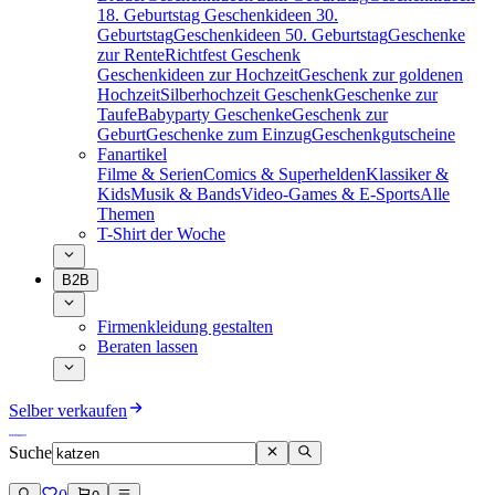
18. Geburtstag
Geschenkideen 30.
Geburtstag
Geschenkideen 50. Geburtstag
Geschenke
zur Rente
Richtfest Geschenk
Geschenkideen zur Hochzeit
Geschenk zur goldenen
Hochzeit
Silberhochzeit Geschenk
Geschenke zur
Taufe
Babyparty Geschenke
Geschenk zur
Geburt
Geschenke zum Einzug
Geschenkgutscheine
Fanartikel
Filme & Serien
Comics & Superhelden
Klassiker &
Kids
Musik & Bands
Video-Games & E-Sports
Alle
Themen
T-Shirt der Woche
B2B
Firmenkleidung gestalten
Beraten lassen
Selber verkaufen
Suche