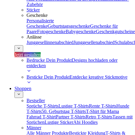
Zubehör
Sticker
Geschenke
Personalisierte
Geschenke
Geburtstagsgeschenke
Geschenke für
Paare
Fotogeschenke
Babygeschenke
Geschenkgutscheine
Anlässe
Junggesellinnenabschied
Junggesellenabschied
Schulabsc
Jetzt gestalten
Bedrucke Dein Produkt
Designs hochladen oder
entdecken
Besticke Dein Produkt
Entdecke kreative Stickmotive
Shoppen
Bestseller
Sprüche T-Shirts
Lustige T-Shirts
Rente T-Shirts
Hunde
T-Shirts
50. Geburtstag T-Shirts
T-Shirt für Mama
Fahrrad T-Shirt
Partner T-Shirts
Retro T-Shirts
Tassen mit
Sprüchen
Lustige Sticker
Abi Hoodies
Männer
Alle Männer Produkte
Bestickte Kleidung
T-Shirts &