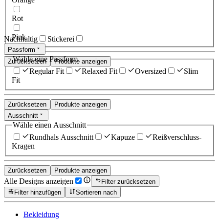
Rot
Pink
Nachhaltig
Stickerei
Passform
Wähle eine Passform
Zurücksetzen
Produkte anzeigen
Regular Fit
Relaxed Fit
Oversized
Slim
Fit
Zurücksetzen
Produkte anzeigen
Ausschnitt
Wähle einen Ausschnitt
Rundhals Ausschnitt
Kapuze
Reißverschluss-
Kragen
Zurücksetzen
Produkte anzeigen
Alle Designs anzeigen
Filter zurücksetzen
Filter hinzufügen
Sortieren nach
Bekleidung