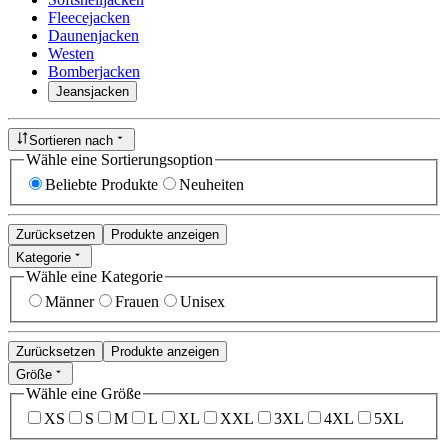
Fleecejacken
Daunenjacken
Westen
Bomberjacken
Jeansjacken
Sortieren nach
Wähle eine Sortierungsoption
Beliebte Produkte
Neuheiten
Zurücksetzen
Produkte anzeigen
Kategorie
Wähle eine Kategorie
Männer
Frauen
Unisex
Zurücksetzen
Produkte anzeigen
Größe
Wähle eine Größe
XS
S
M
L
XL
XXL
3XL
4XL
5XL