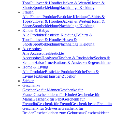
Tops
Pullover & Hoodies
Jacken & Westen
Hosen &
Shorts
Sportbekleidung
Nachhaltige Kleidung
Frauen
Alle Frauen Produkte
Bestickte Kleidung
T-Shirts &
Tops
Pullover & Hoodies
Jacken & Westen
Hosen &
Shorts
Sportbekleidung
Nachhaltige Kleidung
Kinder & Babys
Alle Produkte
Bestickte Kleidung
T-Shirts &
Tops
Pullover & Hoodies
Hosen &
Shorts
Sportbekleidung
Nachhaltige Kleidung
Accessoires
Alle Accessoires
Bestickte
Accessoires
Headwear
Taschen & Rucksäcke
Socken &
Schuhe
Halswärmer
Buttons & Anstecker
Regenschirme
Home & Living
Alle Produkte
Bestickte Produkte
Küche
Deko &
Living
Textilien
Haustier-Zubehör
Sticker
Geschenke
Geschenke für Männer
Geschenke für
Frauen
Geschenkideen für Kinder
Geschenke für
Mama
Geschenk für Papa
Geschenk für
Freundin
Geschenk für Freund
Geschenk beste Freundin
Geschenk für Schwester
Geschenk für
Bruder
Geschenkideen zum Geburtstag
Geschenkideen