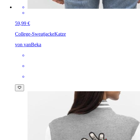
59,99 €
College-Sweatjacke
Katze
von vanBeka