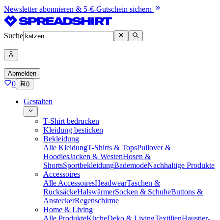
Newsletter abonnieren & 5-€-Gutschein sichern
Suche
Abmelden
0
0
Gestalten
T-Shirt bedrucken
Kleidung besticken
Bekleidung
Alle Kleidung
T-Shirts & Tops
Pullover &
Hoodies
Jacken & Westen
Hosen &
Shorts
Sportbekleidung
Bademode
Nachhaltige Produkte
Accessoires
Alle Accessoires
Headwear
Taschen &
Rucksäcke
Halswärmer
Socken & Schuhe
Buttons &
Anstecker
Regenschirme
Home & Living
Alle Produkte
Küche
Deko & Living
Textilien
Haustier-