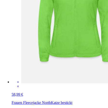
58,99 €
Frauen Fleecejacke North
Katze bestickt