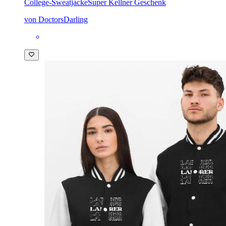
College-Sweatjacke
Super Kellner Geschenk
von DoctorsDarling