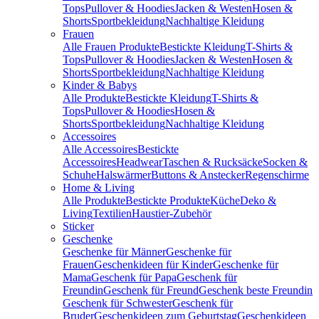
Tops
Pullover & Hoodies
Jacken & Westen
Hosen &
Shorts
Sportbekleidung
Nachhaltige Kleidung
Frauen
Alle Frauen Produkte
Bestickte Kleidung
T-Shirts &
Tops
Pullover & Hoodies
Jacken & Westen
Hosen &
Shorts
Sportbekleidung
Nachhaltige Kleidung
Kinder & Babys
Alle Produkte
Bestickte Kleidung
T-Shirts &
Tops
Pullover & Hoodies
Hosen &
Shorts
Sportbekleidung
Nachhaltige Kleidung
Accessoires
Alle Accessoires
Bestickte
Accessoires
Headwear
Taschen & Rucksäcke
Socken &
Schuhe
Halswärmer
Buttons & Anstecker
Regenschirme
Home & Living
Alle Produkte
Bestickte Produkte
Küche
Deko &
Living
Textilien
Haustier-Zubehör
Sticker
Geschenke
Geschenke für Männer
Geschenke für
Frauen
Geschenkideen für Kinder
Geschenke für
Mama
Geschenk für Papa
Geschenk für
Freundin
Geschenk für Freund
Geschenk beste Freundin
Geschenk für Schwester
Geschenk für
Bruder
Geschenkideen zum Geburtstag
Geschenkideen