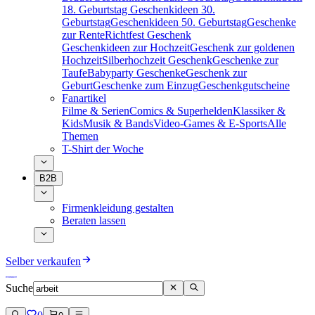
18. Geburtstag
Geschenkideen 30.
Geburtstag
Geschenkideen 50. Geburtstag
Geschenke
zur Rente
Richtfest Geschenk
Geschenkideen zur Hochzeit
Geschenk zur goldenen
Hochzeit
Silberhochzeit Geschenk
Geschenke zur
Taufe
Babyparty Geschenke
Geschenk zur
Geburt
Geschenke zum Einzug
Geschenkgutscheine
Fanartikel
Filme & Serien
Comics & Superhelden
Klassiker &
Kids
Musik & Bands
Video-Games & E-Sports
Alle
Themen
T-Shirt der Woche
B2B
Firmenkleidung gestalten
Beraten lassen
Selber verkaufen
Suche