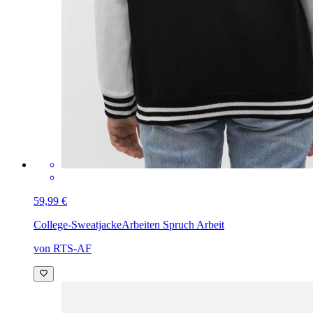
59,99 €
College-Sweatjacke
Arbeiten Spruch Arbeit
von RTS-AF