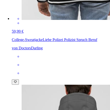
59,99 €
College-Sweatjacke
Liebe Polizei Polizist Spruch Beruf
von DoctorsDarling