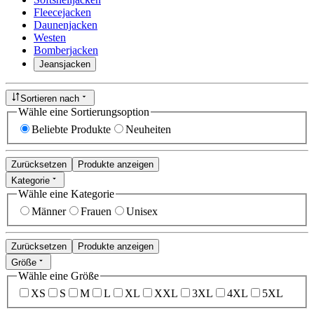
Fleecejacken
Daunenjacken
Westen
Bomberjacken
Jeansjacken
Sortieren nach
Wähle eine Sortierungsoption
Beliebte Produkte
Neuheiten
Zurücksetzen
Produkte anzeigen
Kategorie
Wähle eine Kategorie
Männer
Frauen
Unisex
Zurücksetzen
Produkte anzeigen
Größe
Wähle eine Größe
XS
S
M
L
XL
XXL
3XL
4XL
5XL