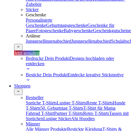
Zubehör
Sticker
Geschenke
Personalisierte
Geschenke
Geburtstagsgeschenke
Geschenke für
Paare
Fotogeschenke
Babygeschenke
Geschenkgutscheine
Anlässe
Junggesellinnenabschied
Junggesellenabschied
Schulabsc
Jetzt gestalten
Bedrucke Dein Produkt
Designs hochladen oder
entdecken
Besticke Dein Produkt
Entdecke kreative Stickmotive
Shoppen
Bestseller
Sprüche T-Shirts
Lustige T-Shirts
Rente T-Shirts
Hunde
T-Shirts
50. Geburtstag T-Shirts
T-Shirt für Mama
Fahrrad T-Shirt
Partner T-Shirts
Retro T-Shirts
Tassen mit
Sprüchen
Lustige Sticker
Abi Hoodies
Männer
Alle Männer Produkte
Bestickte Kleidung
T-Shirts &