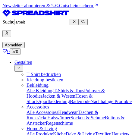
Newsletter abonnieren & 5-€-Gutschein sichern
Suche
Abmelden
0
0
Gestalten
T-Shirt bedrucken
Kleidung besticken
Bekleidung
Alle Kleidung
T-Shirts & Tops
Pullover &
Hoodies
Jacken & Westen
Hosen &
Shorts
Sportbekleidung
Bademode
Nachhaltige Produkte
Accessoires
Alle Accessoires
Headwear
Taschen &
Rucksäcke
Halswärmer
Socken & Schuhe
Buttons &
Anstecker
Regenschirme
Home & Living
Alle Produkte
Küche
Deko & Living
Textilien
Haustier-