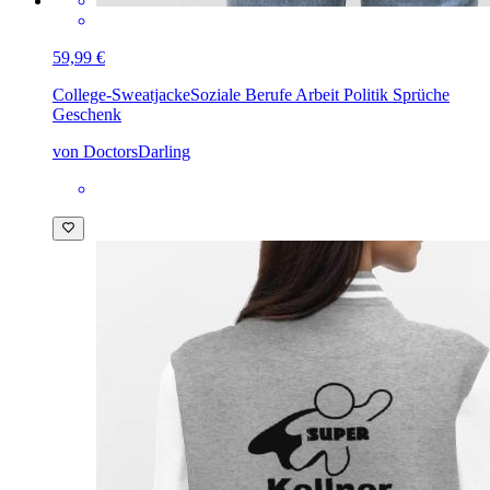
59,99 €
College-Sweatjacke
Soziale Berufe Arbeit Politik Sprüche
Geschenk
von DoctorsDarling