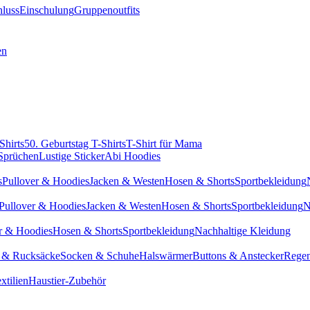
hluss
Einschulung
Gruppenoutfits
en
Shirts
50. Geburtstag T-Shirts
T-Shirt für Mama
 Sprüchen
Lustige Sticker
Abi Hoodies
s
Pullover & Hoodies
Jacken & Westen
Hosen & Shorts
Sportbekleidung
Pullover & Hoodies
Jacken & Westen
Hosen & Shorts
Sportbekleidung
N
r & Hoodies
Hosen & Shorts
Sportbekleidung
Nachhaltige Kleidung
 & Rucksäcke
Socken & Schuhe
Halswärmer
Buttons & Anstecker
Regen
xtilien
Haustier-Zubehör