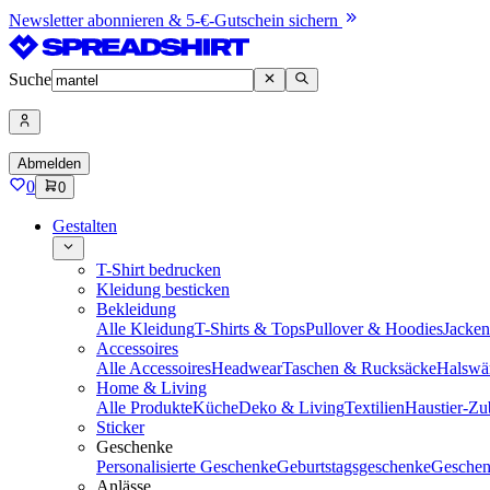
Newsletter abonnieren & 5-€-Gutschein sichern
Suche
Abmelden
0
0
Gestalten
T-Shirt bedrucken
Kleidung besticken
Bekleidung
Alle Kleidung
T-Shirts & Tops
Pullover & Hoodies
Jacke
Accessoires
Alle Accessoires
Headwear
Taschen & Rucksäcke
Halswä
Home & Living
Alle Produkte
Küche
Deko & Living
Textilien
Haustier-Zu
Sticker
Geschenke
Personalisierte Geschenke
Geburtstagsgeschenke
Geschen
Anlässe