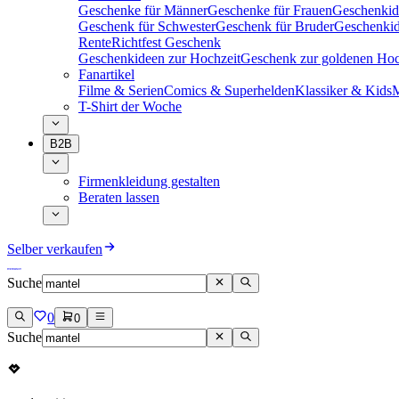
Geschenke für Männer
Geschenke für Frauen
Geschenkid
Geschenk für Schwester
Geschenk für Bruder
Geschenkid
Rente
Richtfest Geschenk
Geschenkideen zur Hochzeit
Geschenk zur goldenen Hoc
Fanartikel
Filme & Serien
Comics & Superhelden
Klassiker & Kids
M
T-Shirt der Woche
B2B
Firmenkleidung gestalten
Beraten lassen
Selber verkaufen
Suche
0
0
Suche