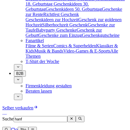
18. Geburtstag
Geschenkideen 30.
Geburtstag
Geschenkideen 50. Geburtstag
Geschenke
zur Rente
Richtfest Geschenk
Geschenkideen zur Hochzeit
Geschenk zur goldenen
Hochzeit
Silberhochzeit Geschenk
Geschenke zur
Taufe
Babyparty Geschenke
Geschenk zur
Geburt
Geschenke zum Einzug
Geschenkgutscheine
Fanartikel
Filme & Serien
Comics & Superhelden
Klassiker &
Kids
Musik & Bands
Video-Games & E-Sports
Alle
Themen
T-Shirt der Woche
B2B
Firmenkleidung gestalten
Beraten lassen
Selber verkaufen
Suche