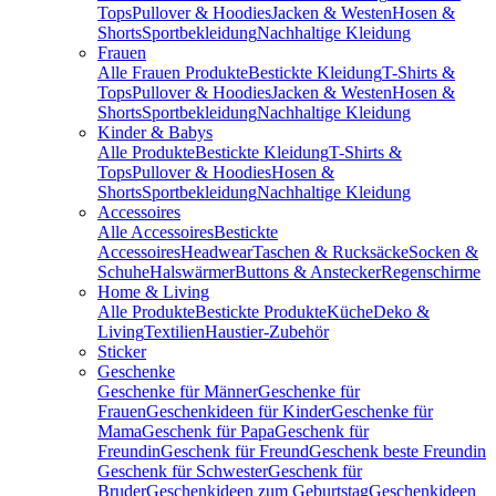
Tops
Pullover & Hoodies
Jacken & Westen
Hosen &
Shorts
Sportbekleidung
Nachhaltige Kleidung
Frauen
Alle Frauen Produkte
Bestickte Kleidung
T-Shirts &
Tops
Pullover & Hoodies
Jacken & Westen
Hosen &
Shorts
Sportbekleidung
Nachhaltige Kleidung
Kinder & Babys
Alle Produkte
Bestickte Kleidung
T-Shirts &
Tops
Pullover & Hoodies
Hosen &
Shorts
Sportbekleidung
Nachhaltige Kleidung
Accessoires
Alle Accessoires
Bestickte
Accessoires
Headwear
Taschen & Rucksäcke
Socken &
Schuhe
Halswärmer
Buttons & Anstecker
Regenschirme
Home & Living
Alle Produkte
Bestickte Produkte
Küche
Deko &
Living
Textilien
Haustier-Zubehör
Sticker
Geschenke
Geschenke für Männer
Geschenke für
Frauen
Geschenkideen für Kinder
Geschenke für
Mama
Geschenk für Papa
Geschenk für
Freundin
Geschenk für Freund
Geschenk beste Freundin
Geschenk für Schwester
Geschenk für
Bruder
Geschenkideen zum Geburtstag
Geschenkideen