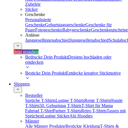
Zubehör
Sticker
Geschenke
Personalisierte
Geschenke
Geburtstagsgeschenke
Geschenke für
Paare
Fotogeschenke
Babygeschenke
Geschenkgutscheine
Anlässe
Junggesellinnenabschied
Junggesellenabschied
Schulabsc
Jetzt gestalten
Bedrucke Dein Produkt
Designs hochladen oder
entdecken
Besticke Dein Produkt
Entdecke kreative Stickmotive
Shoppen
Bestseller
Sprüche T-Shirts
Lustige T-Shirts
Rente T-Shirts
Hunde
T-Shirts
50. Geburtstag T-Shirts
T-Shirt für Mama
Fahrrad T-Shirt
Partner T-Shirts
Retro T-Shirts
Tassen mit
Sprüchen
Lustige Sticker
Abi Hoodies
Männer
Alle Männer Produkte
Bestickte Kleidung
T-Shirts &