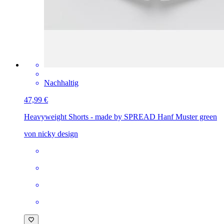
Nachhaltig
47,99 €
Heavyweight Shorts - made by SPREAD
Hanf Muster green
von nicky design