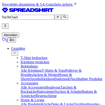
Newsletter abonnieren & 5-€-Gutschein sichern
Suche
Abmelden
0
0
Gestalten
T-Shirt bedrucken
Kleidung besticken
Bekleidung
Alle Kleidung
T-Shirts & Tops
Pullover &
Hoodies
Jacken & Westen
Hosen &
Shorts
Sportbekleidung
Bademode
Nachhaltige Produkte
Accessoires
Alle Accessoires
Headwear
Taschen &
Rucksäcke
Halswärmer
Socken & Schuhe
Buttons &
Anstecker
Regenschirme
Home & Living
Alle Produkte
Küche
Deko & Living
Textilien
Haustier-