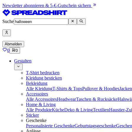
Newsletter abonnieren & 5-€-Gutschein sichern
Suche
Abmelden
0
0
Gestalten
T-Shirt bedrucken
Kleidung besticken
Bekleidung
Alle Kleidung
T-Shirts & Tops
Pullover & Hoodies
Jacke
Accessoires
Alle Accessoires
Headwear
Taschen & Rucksäcke
Halswä
Home & Living
Alle Produkte
Küche
Deko & Living
Textilien
Haustier-Zu
Sticker
Geschenke
Personalisierte Geschenke
Geburtstagsgeschenke
Geschen
Anlässe