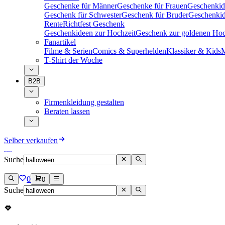
Geschenke für Männer
Geschenke für Frauen
Geschenkid
Geschenk für Schwester
Geschenk für Bruder
Geschenkid
Rente
Richtfest Geschenk
Geschenkideen zur Hochzeit
Geschenk zur goldenen Hoc
Fanartikel
Filme & Serien
Comics & Superhelden
Klassiker & Kids
M
T-Shirt der Woche
B2B
Firmenkleidung gestalten
Beraten lassen
Selber verkaufen
Suche
0
0
Suche