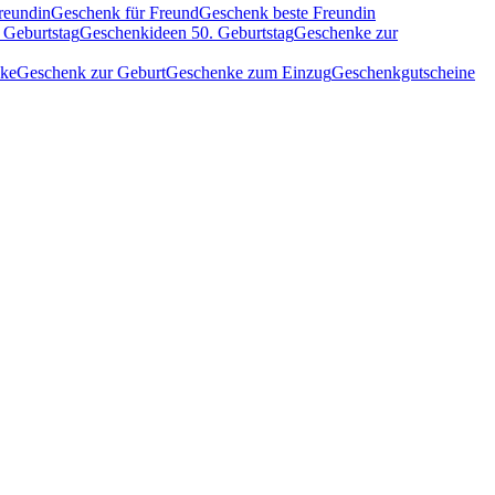
reundin
Geschenk für Freund
Geschenk beste Freundin
 Geburtstag
Geschenkideen 50. Geburtstag
Geschenke zur
nke
Geschenk zur Geburt
Geschenke zum Einzug
Geschenkgutscheine