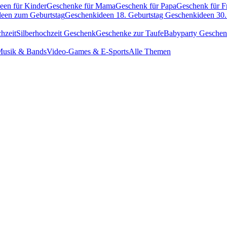
een für Kinder
Geschenke für Mama
Geschenk für Papa
Geschenk für F
een zum Geburtstag
Geschenkideen 18. Geburtstag
Geschenkideen 30.
hzeit
Silberhochzeit Geschenk
Geschenke zur Taufe
Babyparty Gesche
usik & Bands
Video-Games & E-Sports
Alle Themen