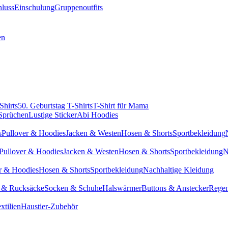
hluss
Einschulung
Gruppenoutfits
en
Shirts
50. Geburtstag T-Shirts
T-Shirt für Mama
 Sprüchen
Lustige Sticker
Abi Hoodies
s
Pullover & Hoodies
Jacken & Westen
Hosen & Shorts
Sportbekleidung
Pullover & Hoodies
Jacken & Westen
Hosen & Shorts
Sportbekleidung
N
r & Hoodies
Hosen & Shorts
Sportbekleidung
Nachhaltige Kleidung
 & Rucksäcke
Socken & Schuhe
Halswärmer
Buttons & Anstecker
Regen
xtilien
Haustier-Zubehör