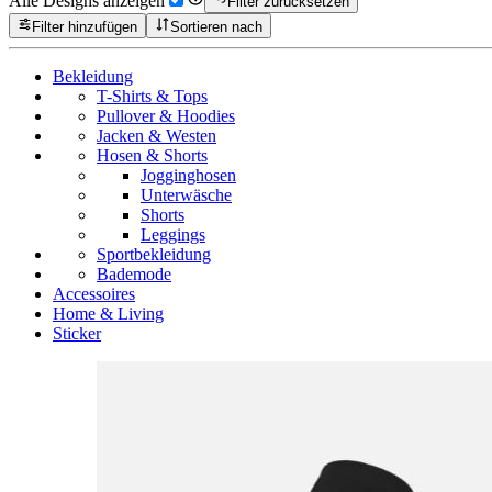
Alle Designs anzeigen
Filter zurücksetzen
Filter hinzufügen
Sortieren nach
Bekleidung
T-Shirts & Tops
Pullover & Hoodies
Jacken & Westen
Hosen & Shorts
Jogginghosen
Unterwäsche
Shorts
Leggings
Sportbekleidung
Bademode
Accessoires
Home & Living
Sticker