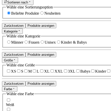
Sortieren nach
Wähle eine Sortierungsoption
Beliebte Produkte
Neuheiten
Zurücksetzen
Produkte anzeigen
Kategorie
Wähle eine Kategorie
Männer
Frauen
Unisex
Kinder & Babys
Zurücksetzen
Produkte anzeigen
Größe
Wähle eine Größe
XS
S
M
L
XL
XXL
3XL
Babys
Kinder
Zurücksetzen
Produkte anzeigen
Farbe
Wähle eine Farbe
Weiß