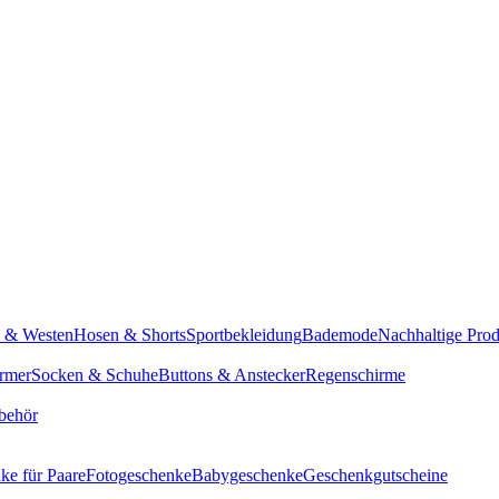
n & Westen
Hosen & Shorts
Sportbekleidung
Bademode
Nachhaltige Pro
rmer
Socken & Schuhe
Buttons & Anstecker
Regenschirme
behör
ke für Paare
Fotogeschenke
Babygeschenke
Geschenkgutscheine