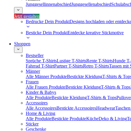
Junggesellinnenabschied
Junggesellenabschied
Schulabsc
Jetzt gestalten
Bedrucke Dein Produkt
Designs hochladen oder entdeck
Besticke Dein Produkt
Entdecke kreative Stickmotive
Shoppen
Bestseller
Sprüche T-Shirts
Lustige T-Shirts
Rente T-Shirts
Hunde T-
Fahrrad T-Shirt
Partner T-Shirts
Retro T-Shirts
Tassen mit
Männer
Alle Männer Produkte
Bestickte Kleidung
T-Shirts & Top
Frauen
Alle Frauen Produkte
Bestickte Kleidung
T-Shirts & Tops
Kinder & Babys
Alle Produkte
Bestickte Kleidung
T-Shirts & Tops
Pullove
Accessoires
Alle Accessoires
Bestickte Accessoires
Headwear
Taschen
Home & Living
Alle Produkte
Bestickte Produkte
Küche
Deko & Living
Te
Sticker
Geschenke