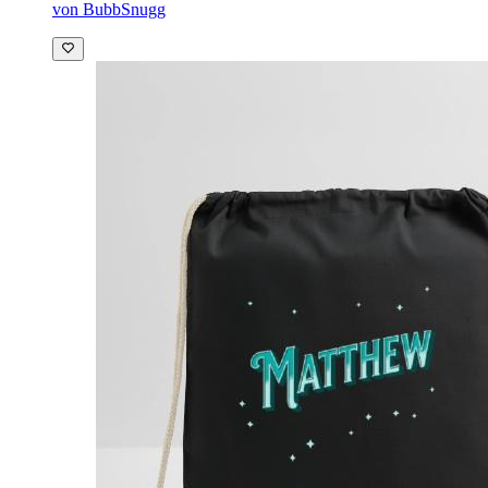
von BubbSnugg