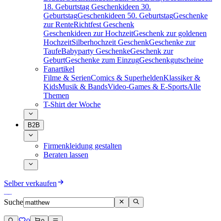
18. Geburtstag
Geschenkideen 30.
Geburtstag
Geschenkideen 50. Geburtstag
Geschenke
zur Rente
Richtfest Geschenk
Geschenkideen zur Hochzeit
Geschenk zur goldenen
Hochzeit
Silberhochzeit Geschenk
Geschenke zur
Taufe
Babyparty Geschenke
Geschenk zur
Geburt
Geschenke zum Einzug
Geschenkgutscheine
Fanartikel
Filme & Serien
Comics & Superhelden
Klassiker &
Kids
Musik & Bands
Video-Games & E-Sports
Alle
Themen
T-Shirt der Woche
B2B
Firmenkleidung gestalten
Beraten lassen
Selber verkaufen
Suche