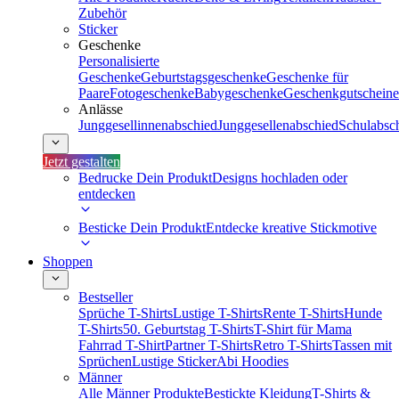
Zubehör
Sticker
Geschenke
Personalisierte
Geschenke
Geburtstagsgeschenke
Geschenke für
Paare
Fotogeschenke
Babygeschenke
Geschenkgutscheine
Anlässe
Junggesellinnenabschied
Junggesellenabschied
Schulabsc
Jetzt gestalten
Bedrucke Dein Produkt
Designs hochladen oder
entdecken
Besticke Dein Produkt
Entdecke kreative Stickmotive
Shoppen
Bestseller
Sprüche T-Shirts
Lustige T-Shirts
Rente T-Shirts
Hunde
T-Shirts
50. Geburtstag T-Shirts
T-Shirt für Mama
Fahrrad T-Shirt
Partner T-Shirts
Retro T-Shirts
Tassen mit
Sprüchen
Lustige Sticker
Abi Hoodies
Männer
Alle Männer Produkte
Bestickte Kleidung
T-Shirts &