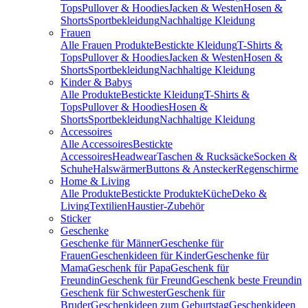
Tops
Pullover & Hoodies
Jacken & Westen
Hosen &
Shorts
Sportbekleidung
Nachhaltige Kleidung
Frauen
Alle Frauen Produkte
Bestickte Kleidung
T-Shirts &
Tops
Pullover & Hoodies
Jacken & Westen
Hosen &
Shorts
Sportbekleidung
Nachhaltige Kleidung
Kinder & Babys
Alle Produkte
Bestickte Kleidung
T-Shirts &
Tops
Pullover & Hoodies
Hosen &
Shorts
Sportbekleidung
Nachhaltige Kleidung
Accessoires
Alle Accessoires
Bestickte
Accessoires
Headwear
Taschen & Rucksäcke
Socken &
Schuhe
Halswärmer
Buttons & Anstecker
Regenschirme
Home & Living
Alle Produkte
Bestickte Produkte
Küche
Deko &
Living
Textilien
Haustier-Zubehör
Sticker
Geschenke
Geschenke für Männer
Geschenke für
Frauen
Geschenkideen für Kinder
Geschenke für
Mama
Geschenk für Papa
Geschenk für
Freundin
Geschenk für Freund
Geschenk beste Freundin
Geschenk für Schwester
Geschenk für
Bruder
Geschenkideen zum Geburtstag
Geschenkideen