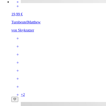
19,99 €
Turnbeutel
Matthew
von Skykratzer
+
2