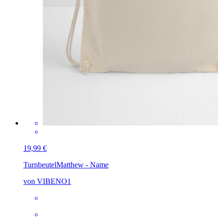
19,99 €
Turnbeutel
Matthew - Name
von VIBENO1