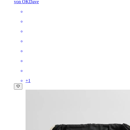
von OKDave
+
1