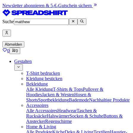
Newsletter abonnieren & 5-€-Gutschein sichern
Suche
Abmelden
0
0
Gestalten
T-Shirt bedrucken
Kleidung besticken
Bekleidung
Alle Kleidung
T-Shirts & Tops
Pullover &
Hoodies
Jacken & Westen
Hosen &
Shorts
Sportbekleidung
Bademode
Nachhaltige Produkte
Accessoires
Alle Accessoires
Headwear
Taschen &
Rucksäcke
Halswärmer
Socken & Schuhe
Buttons &
Anstecker
Regenschirme
Home & Living
Alle Produkte
Küche
Deko & Living
Textilien
Haustier-