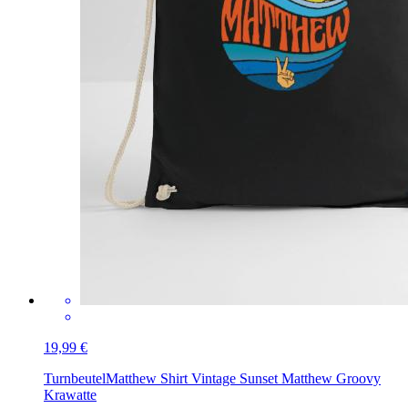
19,99 €
Turnbeutel
Matthew Shirt Vintage Sunset Matthew Groovy
Krawatte