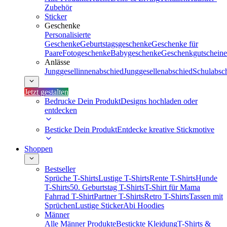
Zubehör
Sticker
Geschenke
Personalisierte
Geschenke
Geburtstagsgeschenke
Geschenke für
Paare
Fotogeschenke
Babygeschenke
Geschenkgutscheine
Anlässe
Junggesellinnenabschied
Junggesellenabschied
Schulabsc
Jetzt gestalten
Bedrucke Dein Produkt
Designs hochladen oder
entdecken
Besticke Dein Produkt
Entdecke kreative Stickmotive
Shoppen
Bestseller
Sprüche T-Shirts
Lustige T-Shirts
Rente T-Shirts
Hunde
T-Shirts
50. Geburtstag T-Shirts
T-Shirt für Mama
Fahrrad T-Shirt
Partner T-Shirts
Retro T-Shirts
Tassen mit
Sprüchen
Lustige Sticker
Abi Hoodies
Männer
Alle Männer Produkte
Bestickte Kleidung
T-Shirts &