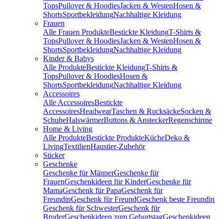
Tops
Pullover & Hoodies
Jacken & Westen
Hosen &
Shorts
Sportbekleidung
Nachhaltige Kleidung
Frauen
Alle Frauen Produkte
Bestickte Kleidung
T-Shirts &
Tops
Pullover & Hoodies
Jacken & Westen
Hosen &
Shorts
Sportbekleidung
Nachhaltige Kleidung
Kinder & Babys
Alle Produkte
Bestickte Kleidung
T-Shirts &
Tops
Pullover & Hoodies
Hosen &
Shorts
Sportbekleidung
Nachhaltige Kleidung
Accessoires
Alle Accessoires
Bestickte
Accessoires
Headwear
Taschen & Rucksäcke
Socken &
Schuhe
Halswärmer
Buttons & Anstecker
Regenschirme
Home & Living
Alle Produkte
Bestickte Produkte
Küche
Deko &
Living
Textilien
Haustier-Zubehör
Sticker
Geschenke
Geschenke für Männer
Geschenke für
Frauen
Geschenkideen für Kinder
Geschenke für
Mama
Geschenk für Papa
Geschenk für
Freundin
Geschenk für Freund
Geschenk beste Freundin
Geschenk für Schwester
Geschenk für
Bruder
Geschenkideen zum Geburtstag
Geschenkideen