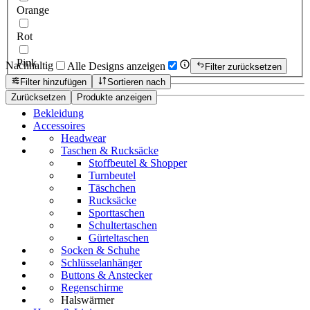
Orange
Rot
Pink
Nachhaltig
Alle Designs anzeigen
Filter zurücksetzen
Filter hinzufügen
Sortieren nach
Zurücksetzen
Produkte anzeigen
Bekleidung
Accessoires
Headwear
Taschen & Rucksäcke
Stoffbeutel & Shopper
Turnbeutel
Täschchen
Rucksäcke
Sporttaschen
Schultertaschen
Gürteltaschen
Socken & Schuhe
Schlüsselanhänger
Buttons & Anstecker
Regenschirme
Halswärmer