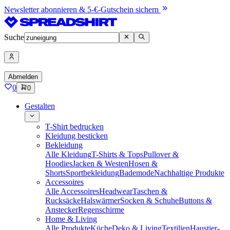
Newsletter abonnieren & 5-€-Gutschein sichern
Suche
Abmelden
0
0
Gestalten
T-Shirt bedrucken
Kleidung besticken
Bekleidung
Alle Kleidung
T-Shirts & Tops
Pullover &
Hoodies
Jacken & Westen
Hosen &
Shorts
Sportbekleidung
Bademode
Nachhaltige Produkte
Accessoires
Alle Accessoires
Headwear
Taschen &
Rucksäcke
Halswärmer
Socken & Schuhe
Buttons &
Anstecker
Regenschirme
Home & Living
Alle Produkte
Küche
Deko & Living
Textilien
Haustier-