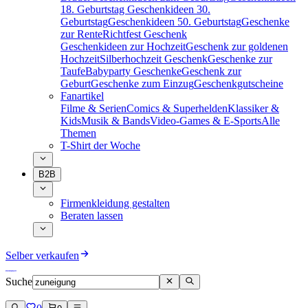
18. Geburtstag
Geschenkideen 30.
Geburtstag
Geschenkideen 50. Geburtstag
Geschenke
zur Rente
Richtfest Geschenk
Geschenkideen zur Hochzeit
Geschenk zur goldenen
Hochzeit
Silberhochzeit Geschenk
Geschenke zur
Taufe
Babyparty Geschenke
Geschenk zur
Geburt
Geschenke zum Einzug
Geschenkgutscheine
Fanartikel
Filme & Serien
Comics & Superhelden
Klassiker &
Kids
Musik & Bands
Video-Games & E-Sports
Alle
Themen
T-Shirt der Woche
B2B
Firmenkleidung gestalten
Beraten lassen
Selber verkaufen
Suche