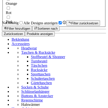
Orange
Rot
Pink
Nachhaltig
Alle Designs anzeigen
Filter zurücksetzen
Filter hinzufügen
Sortieren nach
Zurücksetzen
Produkte anzeigen
Bekleidung
Accessoires
Headwear
Taschen & Rucksäcke
Stoffbeutel & Shopper
Turnbeutel
Täschchen
Rucksäcke
Sporttaschen
Schultertaschen
Gürteltaschen
Socken & Schuhe
Schlüsselanhänger
Buttons & Anstecker
Regenschirme
Halswärmer