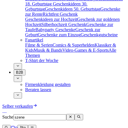
18. Geburtstag
Geschenkideen 30.
Geburtstag
Geschenkideen 50. Geburtstag
Geschenke
zur Rente
Richtfest Geschenk
Geschenkideen zur Hochzeit
Geschenk zur goldenen
Hochzeit
Silberhochzeit Geschenk
Geschenke zur
Taufe
Babyparty Geschenke
Geschenk zur
Geburt
Geschenke zum Einzug
Geschenkgutscheine
Fanartikel
Filme & Serien
Comics & Superhelden
Klassiker &
Kids
Musik & Bands
Video-Games & E-Sports
Alle
Themen
T-Shirt der Woche
B2B
Firmenkleidung gestalten
Beraten lassen
Selber verkaufen
Suche