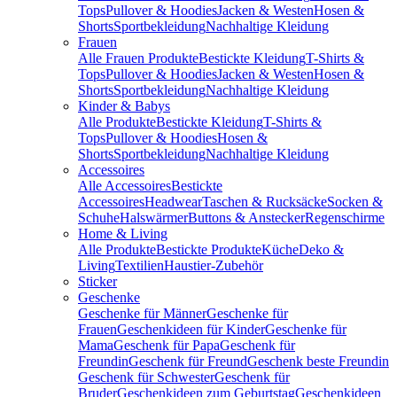
Tops
Pullover & Hoodies
Jacken & Westen
Hosen &
Shorts
Sportbekleidung
Nachhaltige Kleidung
Frauen
Alle Frauen Produkte
Bestickte Kleidung
T-Shirts &
Tops
Pullover & Hoodies
Jacken & Westen
Hosen &
Shorts
Sportbekleidung
Nachhaltige Kleidung
Kinder & Babys
Alle Produkte
Bestickte Kleidung
T-Shirts &
Tops
Pullover & Hoodies
Hosen &
Shorts
Sportbekleidung
Nachhaltige Kleidung
Accessoires
Alle Accessoires
Bestickte
Accessoires
Headwear
Taschen & Rucksäcke
Socken &
Schuhe
Halswärmer
Buttons & Anstecker
Regenschirme
Home & Living
Alle Produkte
Bestickte Produkte
Küche
Deko &
Living
Textilien
Haustier-Zubehör
Sticker
Geschenke
Geschenke für Männer
Geschenke für
Frauen
Geschenkideen für Kinder
Geschenke für
Mama
Geschenk für Papa
Geschenk für
Freundin
Geschenk für Freund
Geschenk beste Freundin
Geschenk für Schwester
Geschenk für
Bruder
Geschenkideen zum Geburtstag
Geschenkideen