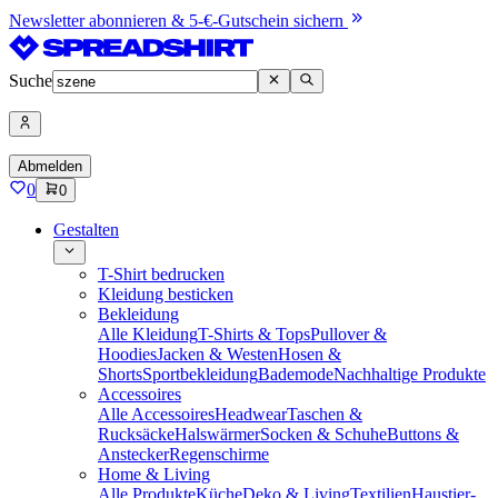
Newsletter abonnieren & 5-€-Gutschein sichern
Suche
Abmelden
0
0
Gestalten
T-Shirt bedrucken
Kleidung besticken
Bekleidung
Alle Kleidung
T-Shirts & Tops
Pullover &
Hoodies
Jacken & Westen
Hosen &
Shorts
Sportbekleidung
Bademode
Nachhaltige Produkte
Accessoires
Alle Accessoires
Headwear
Taschen &
Rucksäcke
Halswärmer
Socken & Schuhe
Buttons &
Anstecker
Regenschirme
Home & Living
Alle Produkte
Küche
Deko & Living
Textilien
Haustier-