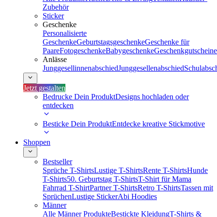
Zubehör
Sticker
Geschenke
Personalisierte
Geschenke
Geburtstagsgeschenke
Geschenke für
Paare
Fotogeschenke
Babygeschenke
Geschenkgutscheine
Anlässe
Junggesellinnenabschied
Junggesellenabschied
Schulabsc
Jetzt gestalten
Bedrucke Dein Produkt
Designs hochladen oder
entdecken
Besticke Dein Produkt
Entdecke kreative Stickmotive
Shoppen
Bestseller
Sprüche T-Shirts
Lustige T-Shirts
Rente T-Shirts
Hunde
T-Shirts
50. Geburtstag T-Shirts
T-Shirt für Mama
Fahrrad T-Shirt
Partner T-Shirts
Retro T-Shirts
Tassen mit
Sprüchen
Lustige Sticker
Abi Hoodies
Männer
Alle Männer Produkte
Bestickte Kleidung
T-Shirts &