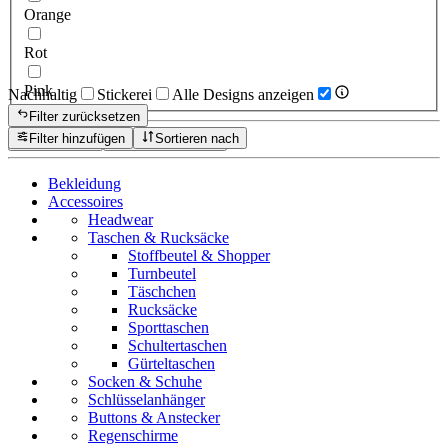
Orange
Rot
Pink
Nachhaltig
Stickerei
Alle Designs anzeigen
Filter zurücksetzen
Filter hinzufügen
Sortieren nach
Zurücksetzen
Produkte anzeigen
Bekleidung
Accessoires
Headwear
Taschen & Rucksäcke
Stoffbeutel & Shopper
Turnbeutel
Täschchen
Rucksäcke
Sporttaschen
Schultertaschen
Gürteltaschen
Socken & Schuhe
Schlüsselanhänger
Buttons & Anstecker
Regenschirme