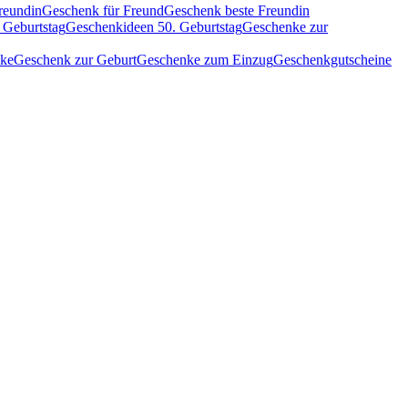
reundin
Geschenk für Freund
Geschenk beste Freundin
 Geburtstag
Geschenkideen 50. Geburtstag
Geschenke zur
nke
Geschenk zur Geburt
Geschenke zum Einzug
Geschenkgutscheine