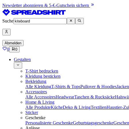
Newsletter abonnieren & 5-€-Gutschein sichern
Suche
Abmelden
0
0
Gestalten
T-Shirt bedrucken
Kleidung besticken
Bekleidung
Alle Kleidung
T-Shirts & Tops
Pullover & Hoodies
Jacke
Accessoires
Alle Accessoires
Headwear
Taschen & Rucksäcke
Halswä
Home & Living
Alle Produkte
Küche
Deko & Living
Textilien
Haustier-Zu
Sticker
Geschenke
Personalisierte Geschenke
Geburtstagsgeschenke
Geschen
Anlässe