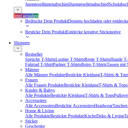
Junggesellinnenabschied
Junggesellenabschied
Schulabsc
Jetzt gestalten
Bedrucke Dein Produkt
Designs hochladen oder entdeck
Besticke Dein Produkt
Entdecke kreative Stickmotive
Shoppen
Bestseller
Sprüche T-Shirts
Lustige T-Shirts
Rente T-Shirts
Hunde T-
Fahrrad T-Shirt
Partner T-Shirts
Retro T-Shirts
Tassen mit
Männer
Alle Männer Produkte
Bestickte Kleidung
T-Shirts & Top
Frauen
Alle Frauen Produkte
Bestickte Kleidung
T-Shirts & Tops
Kinder & Babys
Alle Produkte
Bestickte Kleidung
T-Shirts & Tops
Pullove
Accessoires
Alle Accessoires
Bestickte Accessoires
Headwear
Taschen
Home & Living
Alle Produkte
Bestickte Produkte
Küche
Deko & Living
Te
Sticker
Geschenke