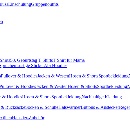
hluss
Einschulung
Gruppenoutfits
en
Shirts
50. Geburtstag T-Shirts
T-Shirt für Mama
 Sprüchen
Lustige Sticker
Abi Hoodies
s
Pullover & Hoodies
Jacken & Westen
Hosen & Shorts
Sportbekleidung
Pullover & Hoodies
Jacken & Westen
Hosen & Shorts
Sportbekleidung
N
r & Hoodies
Hosen & Shorts
Sportbekleidung
Nachhaltige Kleidung
 & Rucksäcke
Socken & Schuhe
Halswärmer
Buttons & Anstecker
Regen
xtilien
Haustier-Zubehör