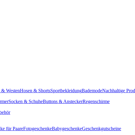
n & Westen
Hosen & Shorts
Sportbekleidung
Bademode
Nachhaltige Pro
rmer
Socken & Schuhe
Buttons & Anstecker
Regenschirme
behör
ke für Paare
Fotogeschenke
Babygeschenke
Geschenkgutscheine