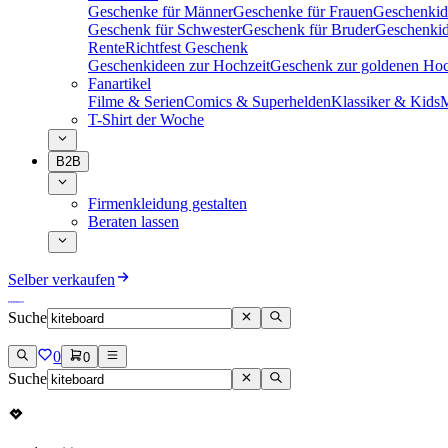
Geschenke für Männer
Geschenke für Frauen
Geschenkid
Geschenk für Schwester
Geschenk für Bruder
Geschenkid
Rente
Richtfest Geschenk
Geschenkideen zur Hochzeit
Geschenk zur goldenen Hoc
Fanartikel
Filme & Serien
Comics & Superhelden
Klassiker & Kids
M
T-Shirt der Woche
B2B
Firmenkleidung gestalten
Beraten lassen
Selber verkaufen
Suche
0
0
Suche