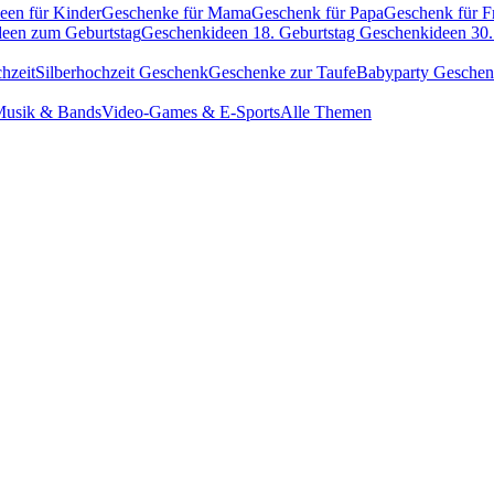
een für Kinder
Geschenke für Mama
Geschenk für Papa
Geschenk für F
een zum Geburtstag
Geschenkideen 18. Geburtstag
Geschenkideen 30.
hzeit
Silberhochzeit Geschenk
Geschenke zur Taufe
Babyparty Gesche
usik & Bands
Video-Games & E-Sports
Alle Themen