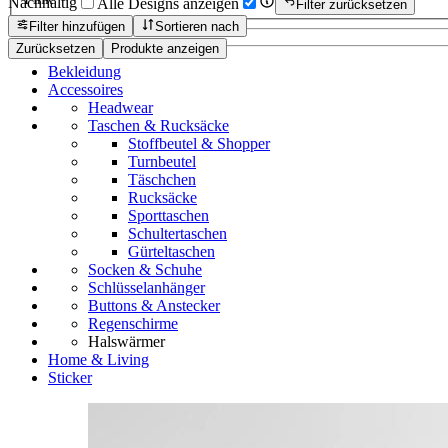
Nachhaltig
Alle Designs anzeigen
Filter zurücksetzen
Filter hinzufügen
Sortieren nach
Zurücksetzen
Produkte anzeigen
Bekleidung
Accessoires
Headwear
Taschen & Rucksäcke
Stoffbeutel & Shopper
Turnbeutel
Täschchen
Rucksäcke
Sporttaschen
Schultertaschen
Gürteltaschen
Socken & Schuhe
Schlüsselanhänger
Buttons & Anstecker
Regenschirme
Halswärmer
Home & Living
Sticker