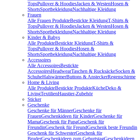
Tops
Pullover & Hoodies
Jacken & Westen
Hosen &
Shorts
Sportbekleidung
Nachhaltige Kleidung
Frauen
Alle Frauen Produkte
Bestickte Kleidung
T-Shirts &
Tops
Pullover & Hoodies
Jacken & Westen
Hosen &
Shorts
Sportbekleidung
Nachhaltige Kleidung
Kinder & Babys
Alle Produkte
Bestickte Kleidung
T-Shirts &
Tops
Pullover & Hoodies
Hosen &
Shorts
Sportbekleidung
Nachhaltige Kleidung
Accessoires
Alle Accessoires
Bestickte
Accessoires
Headwear
Taschen & Rucksäcke
Socken &
Schuhe
Halswärmer
Buttons & Anstecker
Regenschirme
Home & Living
Alle Produkte
Bestickte Produkte
Küche
Deko &
Living
Textilien
Haustier-Zubehör
Sticker
Geschenke
Geschenke für Männer
Geschenke für
Frauen
Geschenkideen für Kinder
Geschenke für
Mama
Geschenk für Papa
Geschenk für
Freundin
Geschenk für Freund
Geschenk beste Freundin
Geschenk für Schwester
Geschenk für
Bruder
Geschenkideen zum Geburtstag
Geschenkideen