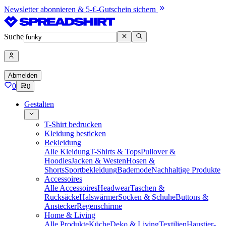
Newsletter abonnieren & 5-€-Gutschein sichern
Suche
Abmelden
0
0
Gestalten
T-Shirt bedrucken
Kleidung besticken
Bekleidung
Alle Kleidung
T-Shirts & Tops
Pullover &
Hoodies
Jacken & Westen
Hosen &
Shorts
Sportbekleidung
Bademode
Nachhaltige Produkte
Accessoires
Alle Accessoires
Headwear
Taschen &
Rucksäcke
Halswärmer
Socken & Schuhe
Buttons &
Anstecker
Regenschirme
Home & Living
Alle Produkte
Küche
Deko & Living
Textilien
Haustier-