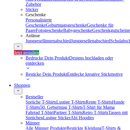
Zubehör
Sticker
Geschenke
Personalisierte
Geschenke
Geburtstagsgeschenke
Geschenke für
Paare
Fotogeschenke
Babygeschenke
Geschenkgutscheine
Anlässe
Junggesellinnenabschied
Junggesellenabschied
Schulabsc
Jetzt gestalten
Bedrucke Dein Produkt
Designs hochladen oder
entdecken
Besticke Dein Produkt
Entdecke kreative Stickmotive
Shoppen
Bestseller
Sprüche T-Shirts
Lustige T-Shirts
Rente T-Shirts
Hunde
T-Shirts
50. Geburtstag T-Shirts
T-Shirt für Mama
Fahrrad T-Shirt
Partner T-Shirts
Retro T-Shirts
Tassen mit
Sprüchen
Lustige Sticker
Abi Hoodies
Männer
Alle Männer Produkte
Bestickte Kleidung
T-Shirts &