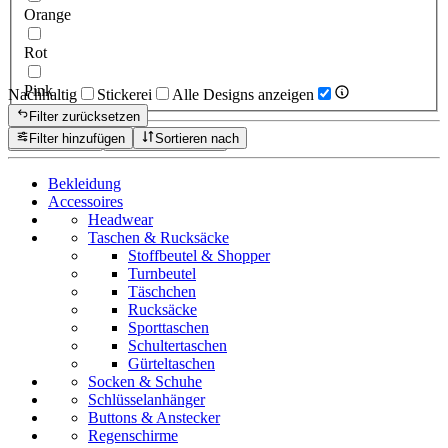
Orange
Rot
Pink
Nachhaltig
Stickerei
Alle Designs anzeigen
Filter zurücksetzen
Filter hinzufügen
Sortieren nach
Zurücksetzen
Produkte anzeigen
Bekleidung
Accessoires
Headwear
Taschen & Rucksäcke
Stoffbeutel & Shopper
Turnbeutel
Täschchen
Rucksäcke
Sporttaschen
Schultertaschen
Gürteltaschen
Socken & Schuhe
Schlüsselanhänger
Buttons & Anstecker
Regenschirme