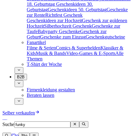
18. Geburtstag
Geschenkideen 30.
Geburtstag
Geschenkideen 50. Geburtstag
Geschenke
zur Rente
Richtfest Geschenk
Geschenkideen zur Hochzeit
Geschenk zur goldenen
Hochzeit
Silberhochzeit Geschenk
Geschenke zur
Taufe
Babyparty Geschenke
Geschenk zur
Geburt
Geschenke zum Einzug
Geschenkgutscheine
Fanartikel
Filme & Serien
Comics & Superhelden
Klassiker &
Kids
Musik & Bands
Video-Games & E-Sports
Alle
Themen
T-Shirt der Woche
B2B
Firmenkleidung gestalten
Beraten lassen
Selber verkaufen
Suche