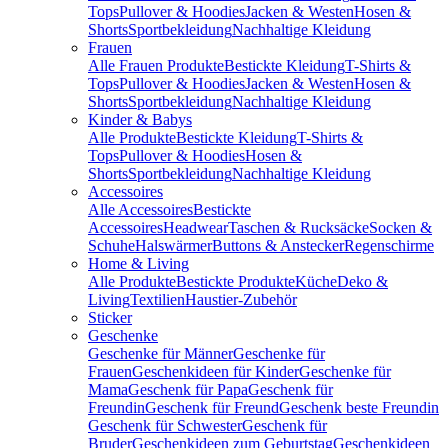
Tops
Pullover & Hoodies
Jacken & Westen
Hosen &
Shorts
Sportbekleidung
Nachhaltige Kleidung
Frauen
Alle Frauen Produkte
Bestickte Kleidung
T-Shirts &
Tops
Pullover & Hoodies
Jacken & Westen
Hosen &
Shorts
Sportbekleidung
Nachhaltige Kleidung
Kinder & Babys
Alle Produkte
Bestickte Kleidung
T-Shirts &
Tops
Pullover & Hoodies
Hosen &
Shorts
Sportbekleidung
Nachhaltige Kleidung
Accessoires
Alle Accessoires
Bestickte
Accessoires
Headwear
Taschen & Rucksäcke
Socken &
Schuhe
Halswärmer
Buttons & Anstecker
Regenschirme
Home & Living
Alle Produkte
Bestickte Produkte
Küche
Deko &
Living
Textilien
Haustier-Zubehör
Sticker
Geschenke
Geschenke für Männer
Geschenke für
Frauen
Geschenkideen für Kinder
Geschenke für
Mama
Geschenk für Papa
Geschenk für
Freundin
Geschenk für Freund
Geschenk beste Freundin
Geschenk für Schwester
Geschenk für
Bruder
Geschenkideen zum Geburtstag
Geschenkideen