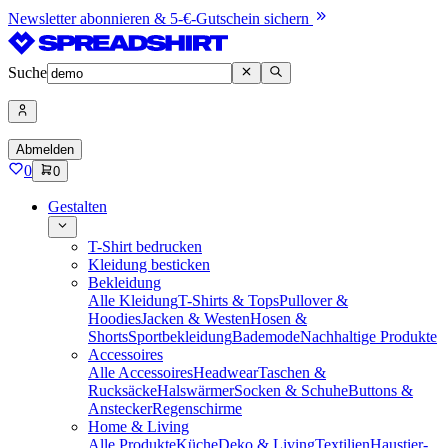
Newsletter abonnieren & 5-€-Gutschein sichern
Suche
Abmelden
0
0
Gestalten
T-Shirt bedrucken
Kleidung besticken
Bekleidung
Alle Kleidung
T-Shirts & Tops
Pullover &
Hoodies
Jacken & Westen
Hosen &
Shorts
Sportbekleidung
Bademode
Nachhaltige Produkte
Accessoires
Alle Accessoires
Headwear
Taschen &
Rucksäcke
Halswärmer
Socken & Schuhe
Buttons &
Anstecker
Regenschirme
Home & Living
Alle Produkte
Küche
Deko & Living
Textilien
Haustier-