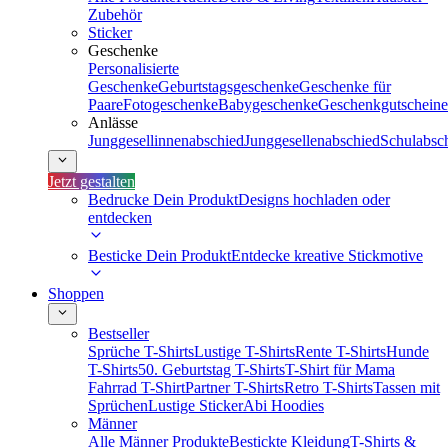
Zubehör
Sticker
Geschenke
Personalisierte
Geschenke
Geburtstagsgeschenke
Geschenke für
Paare
Fotogeschenke
Babygeschenke
Geschenkgutscheine
Anlässe
Junggesellinnenabschied
Junggesellenabschied
Schulabsc
Jetzt gestalten
Bedrucke Dein Produkt
Designs hochladen oder
entdecken
Besticke Dein Produkt
Entdecke kreative Stickmotive
Shoppen
Bestseller
Sprüche T-Shirts
Lustige T-Shirts
Rente T-Shirts
Hunde
T-Shirts
50. Geburtstag T-Shirts
T-Shirt für Mama
Fahrrad T-Shirt
Partner T-Shirts
Retro T-Shirts
Tassen mit
Sprüchen
Lustige Sticker
Abi Hoodies
Männer
Alle Männer Produkte
Bestickte Kleidung
T-Shirts &