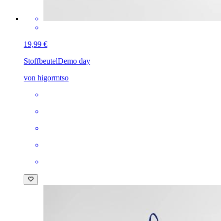
19,99 €
Stoffbeutel
Demo day
von higormtso