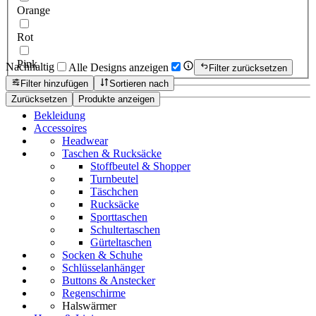
Orange
Rot
Pink
Nachhaltig
Alle Designs anzeigen
Filter zurücksetzen
Filter hinzufügen
Sortieren nach
Zurücksetzen
Produkte anzeigen
Bekleidung
Accessoires
Headwear
Taschen & Rucksäcke
Stoffbeutel & Shopper
Turnbeutel
Täschchen
Rucksäcke
Sporttaschen
Schultertaschen
Gürteltaschen
Socken & Schuhe
Schlüsselanhänger
Buttons & Anstecker
Regenschirme
Halswärmer