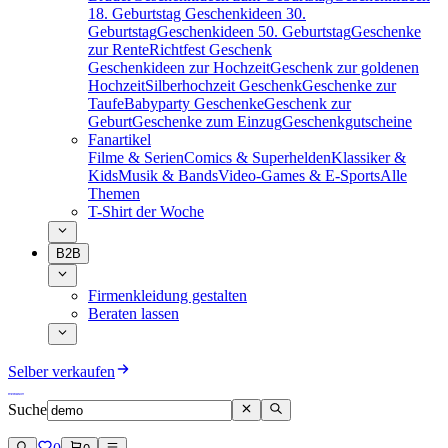
18. Geburtstag
Geschenkideen 30.
Geburtstag
Geschenkideen 50. Geburtstag
Geschenke
zur Rente
Richtfest Geschenk
Geschenkideen zur Hochzeit
Geschenk zur goldenen
Hochzeit
Silberhochzeit Geschenk
Geschenke zur
Taufe
Babyparty Geschenke
Geschenk zur
Geburt
Geschenke zum Einzug
Geschenkgutscheine
Fanartikel
Filme & Serien
Comics & Superhelden
Klassiker &
Kids
Musik & Bands
Video-Games & E-Sports
Alle
Themen
T-Shirt der Woche
B2B
Firmenkleidung gestalten
Beraten lassen
Selber verkaufen
Suche