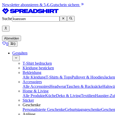
Newsletter abonnieren & 5-€-Gutschein sichern
Suche
Abmelden
0
0
Gestalten
T-Shirt bedrucken
Kleidung besticken
Bekleidung
Alle Kleidung
T-Shirts & Tops
Pullover & Hoodies
Jacke
Accessoires
Alle Accessoires
Headwear
Taschen & Rucksäcke
Halswä
Home & Living
Alle Produkte
Küche
Deko & Living
Textilien
Haustier-Zu
Sticker
Geschenke
Personalisierte Geschenke
Geburtstagsgeschenke
Geschen
Anlässe