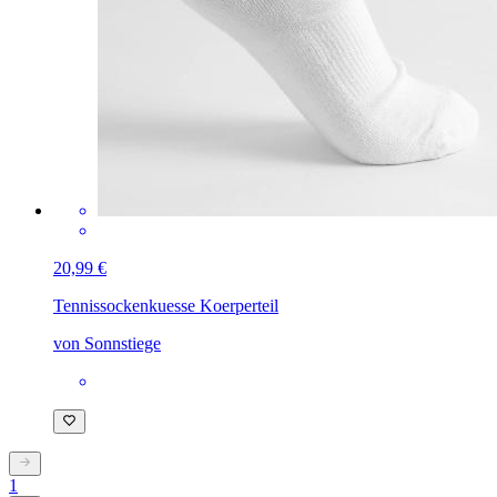
20,99 €
Tennissocken
kuesse Koerperteil
von Sonnstiege
1