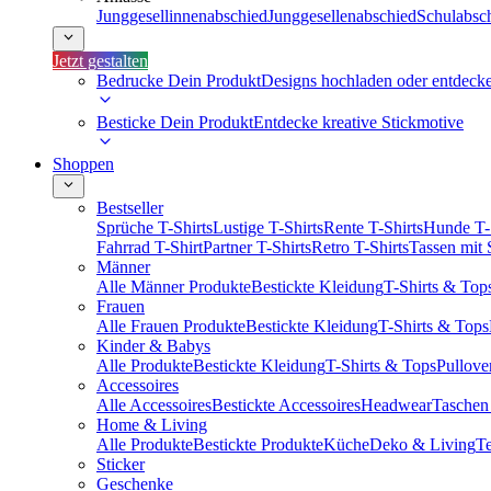
Junggesellinnenabschied
Junggesellenabschied
Schulabsc
Jetzt gestalten
Bedrucke Dein Produkt
Designs hochladen oder entdeck
Besticke Dein Produkt
Entdecke kreative Stickmotive
Shoppen
Bestseller
Sprüche T-Shirts
Lustige T-Shirts
Rente T-Shirts
Hunde T-
Fahrrad T-Shirt
Partner T-Shirts
Retro T-Shirts
Tassen mit
Männer
Alle Männer Produkte
Bestickte Kleidung
T-Shirts & Top
Frauen
Alle Frauen Produkte
Bestickte Kleidung
T-Shirts & Tops
Kinder & Babys
Alle Produkte
Bestickte Kleidung
T-Shirts & Tops
Pullove
Accessoires
Alle Accessoires
Bestickte Accessoires
Headwear
Taschen
Home & Living
Alle Produkte
Bestickte Produkte
Küche
Deko & Living
Te
Sticker
Geschenke