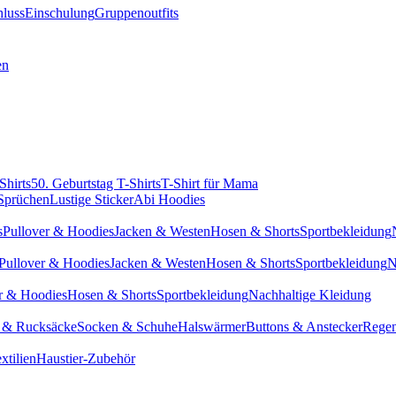
hluss
Einschulung
Gruppenoutfits
en
Shirts
50. Geburtstag T-Shirts
T-Shirt für Mama
 Sprüchen
Lustige Sticker
Abi Hoodies
s
Pullover & Hoodies
Jacken & Westen
Hosen & Shorts
Sportbekleidung
Pullover & Hoodies
Jacken & Westen
Hosen & Shorts
Sportbekleidung
N
r & Hoodies
Hosen & Shorts
Sportbekleidung
Nachhaltige Kleidung
 & Rucksäcke
Socken & Schuhe
Halswärmer
Buttons & Anstecker
Regen
xtilien
Haustier-Zubehör