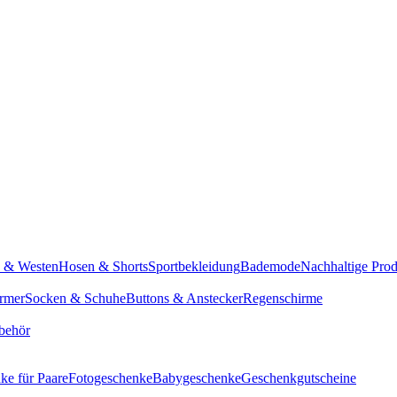
n & Westen
Hosen & Shorts
Sportbekleidung
Bademode
Nachhaltige Pro
rmer
Socken & Schuhe
Buttons & Anstecker
Regenschirme
behör
ke für Paare
Fotogeschenke
Babygeschenke
Geschenkgutscheine