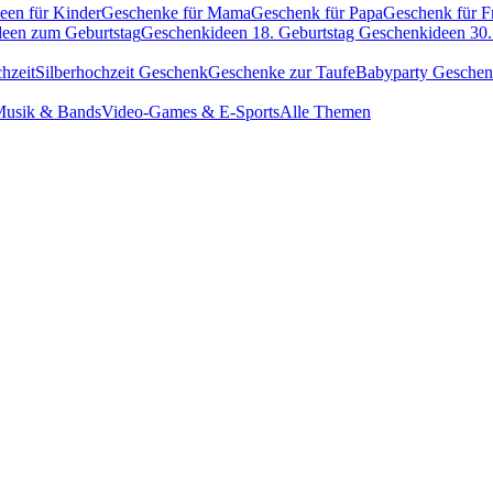
een für Kinder
Geschenke für Mama
Geschenk für Papa
Geschenk für F
een zum Geburtstag
Geschenkideen 18. Geburtstag
Geschenkideen 30.
hzeit
Silberhochzeit Geschenk
Geschenke zur Taufe
Babyparty Gesche
usik & Bands
Video-Games & E-Sports
Alle Themen