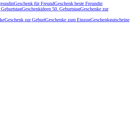
reundin
Geschenk für Freund
Geschenk beste Freundin
 Geburtstag
Geschenkideen 50. Geburtstag
Geschenke zur
nke
Geschenk zur Geburt
Geschenke zum Einzug
Geschenkgutscheine