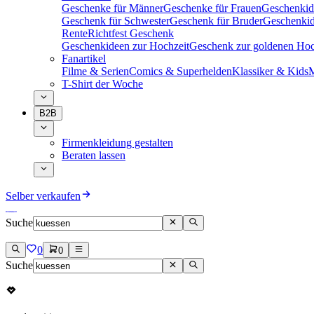
Geschenke für Männer
Geschenke für Frauen
Geschenkid
Geschenk für Schwester
Geschenk für Bruder
Geschenkid
Rente
Richtfest Geschenk
Geschenkideen zur Hochzeit
Geschenk zur goldenen Hoc
Fanartikel
Filme & Serien
Comics & Superhelden
Klassiker & Kids
M
T-Shirt der Woche
B2B
Firmenkleidung gestalten
Beraten lassen
Selber verkaufen
Suche
0
0
Suche