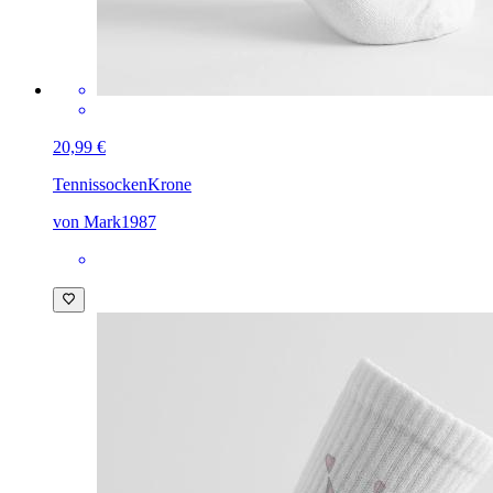
20,99 €
Tennissocken
Krone
von Mark1987