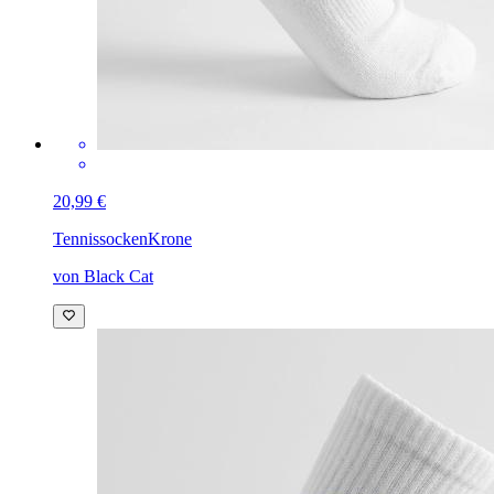
20,99 €
Tennissocken
Krone
von Black Cat