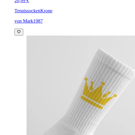
20,99 €
Tennissocken
Krone
von Mark1987