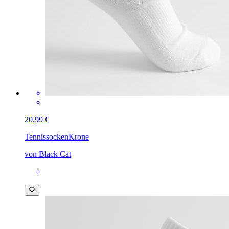
20,99 €
Tennissocken
Krone
von Black Cat