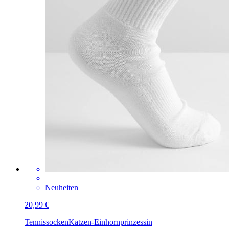
Neuheiten
20,99 €
Tennissocken
Katzen-Einhornprinzessin