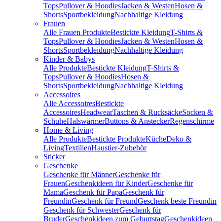
Tops
Pullover & Hoodies
Jacken & Westen
Hosen &
Shorts
Sportbekleidung
Nachhaltige Kleidung
Frauen
Alle Frauen Produkte
Bestickte Kleidung
T-Shirts &
Tops
Pullover & Hoodies
Jacken & Westen
Hosen &
Shorts
Sportbekleidung
Nachhaltige Kleidung
Kinder & Babys
Alle Produkte
Bestickte Kleidung
T-Shirts &
Tops
Pullover & Hoodies
Hosen &
Shorts
Sportbekleidung
Nachhaltige Kleidung
Accessoires
Alle Accessoires
Bestickte
Accessoires
Headwear
Taschen & Rucksäcke
Socken &
Schuhe
Halswärmer
Buttons & Anstecker
Regenschirme
Home & Living
Alle Produkte
Bestickte Produkte
Küche
Deko &
Living
Textilien
Haustier-Zubehör
Sticker
Geschenke
Geschenke für Männer
Geschenke für
Frauen
Geschenkideen für Kinder
Geschenke für
Mama
Geschenk für Papa
Geschenk für
Freundin
Geschenk für Freund
Geschenk beste Freundin
Geschenk für Schwester
Geschenk für
Bruder
Geschenkideen zum Geburtstag
Geschenkideen