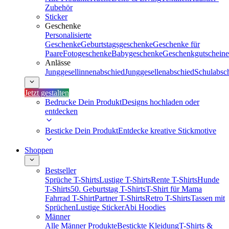
Zubehör
Sticker
Geschenke
Personalisierte
Geschenke
Geburtstagsgeschenke
Geschenke für
Paare
Fotogeschenke
Babygeschenke
Geschenkgutscheine
Anlässe
Junggesellinnenabschied
Junggesellenabschied
Schulabsc
Jetzt gestalten
Bedrucke Dein Produkt
Designs hochladen oder
entdecken
Besticke Dein Produkt
Entdecke kreative Stickmotive
Shoppen
Bestseller
Sprüche T-Shirts
Lustige T-Shirts
Rente T-Shirts
Hunde
T-Shirts
50. Geburtstag T-Shirts
T-Shirt für Mama
Fahrrad T-Shirt
Partner T-Shirts
Retro T-Shirts
Tassen mit
Sprüchen
Lustige Sticker
Abi Hoodies
Männer
Alle Männer Produkte
Bestickte Kleidung
T-Shirts &