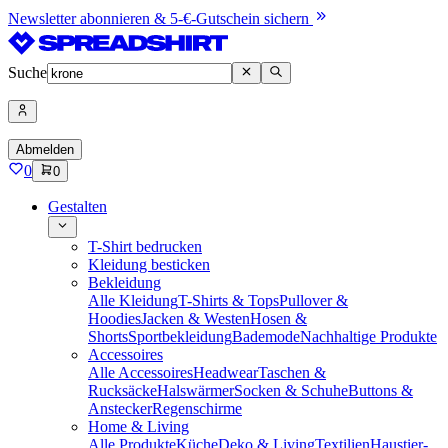
Newsletter abonnieren & 5-€-Gutschein sichern
Suche
Abmelden
0
0
Gestalten
T-Shirt bedrucken
Kleidung besticken
Bekleidung
Alle Kleidung
T-Shirts & Tops
Pullover &
Hoodies
Jacken & Westen
Hosen &
Shorts
Sportbekleidung
Bademode
Nachhaltige Produkte
Accessoires
Alle Accessoires
Headwear
Taschen &
Rucksäcke
Halswärmer
Socken & Schuhe
Buttons &
Anstecker
Regenschirme
Home & Living
Alle Produkte
Küche
Deko & Living
Textilien
Haustier-