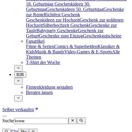
18. Geburtstag
Geschenkideen 30.
Geburtstag
Geschenkideen 50. Geburtstag
Geschenke
zur Rente
Richtfest Geschenk
Geschenkideen zur Hochzeit
Geschenk zur goldenen
Hochzeit
Silberhochzeit Geschenk
Geschenke zur
Taufe
Babyparty Geschenke
Geschenk zur
Geburt
Geschenke zum Einzug
Geschenkgutscheine
Fanartikel
Filme & Serien
Comics & Superhelden
Klassiker &
Kids
Musik & Bands
Video-Games & E-Sports
Alle
Themen
T-Shirt der Woche
B2B
Firmenkleidung gestalten
Beraten lassen
Selber verkaufen
Suche