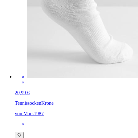
20,99 €
Tennissocken
Krone
von Mark1987